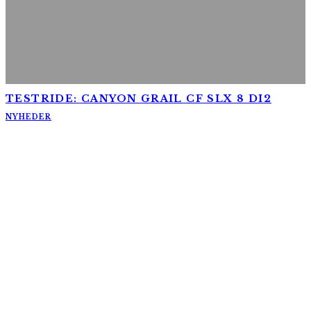
TESTRIDE: CANYON GRAIL CF SLX 8 DI2
NYHEDER