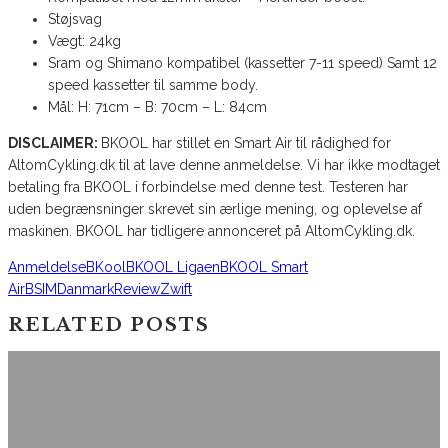
Støjsvag
Vægt: 24kg
Sram og Shimano kompatibel (kassetter 7-11 speed) Samt 12
speed kassetter til samme body.
Mål: H: 71cm – B: 70cm – L: 84cm
DISCLAIMER:
BKOOL har stillet en Smart Air til rådighed for
AltomCykling.dk til at lave denne anmeldelse. Vi har ikke modtaget
betaling fra BKOOL i forbindelse med denne test. Testeren har
uden begrænsninger skrevet sin ærlige mening, og oplevelse af
maskinen. BKOOL har tidligere annonceret på AltomCykling.dk.
Anmeldelse
BKool
BKOOL Ligaen
BKOOL Smart
Air
BSIM
Danmark
Review
Zwift
RELATED POSTS