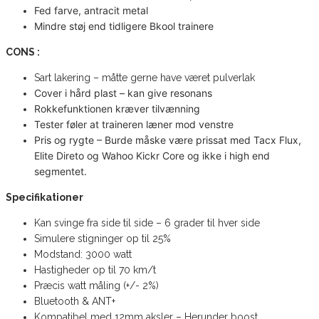
Fed farve, antracit metal
Mindre støj end tidligere Bkool trainere
CONS :
Sart lakering – måtte gerne have været pulverlak
Cover i hård plast – kan give resonans
Rokkefunktionen kræver tilvænning
Tester føler at traineren læner mod venstre
Pris og rygte – Burde måske være prissat med Tacx Flux,
Elite Direto og Wahoo Kickr Core og ikke i high end
segmentet.
Specifikationer
Kan svinge fra side til side – 6 grader til hver side
Simulere stigninger op til 25%
Modstand: 3000 watt
Hastigheder op til 70 km/t
Præcis watt måling (+/- 2%)
Bluetooth & ANT+
Kompatibel med 12mm aksler – Herunder boost.