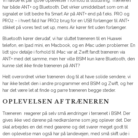
Vi havde et par sjove oplevelser i forhold til tilslutning. Træneren
har både ANT+ og Bluetooth. Det virker umiddelbart som om at
signalet er lidt bedre fra Smart Air på ANT+ end på f.eks. PRO og
PRO2 – i hvert fald har PRO2 brug for en USB forlænger til ANT+
stikket på vores test set up, mens Air kører fint uden forlænger.
Bluetooth kører derudaf, vi har sluttet træneren til en Huawei
telefon, en Ipad mini, en Macbook, og en iMac uden problemer. En
lidt sjov detalje i forhold til iMac var at Zwift fandt træneren via
ANT+ med det samme, men her ville BSIM kun køre Bluetooth, den
kunne slet ikke finde træneren på ANT?
Helt overordnet virker træneren dog til at have solide sendere, vi
har ikke testet den i andre programmer end BSIM og Zwift, og her
har det være let at finde og parre træneren begge steder.
OPLEVELSEN AF TRÆNEREN
Træneren reagerer på selv små ændringer i terrænet i BSIM. Der
gives ikke ved dørene på nedkørslerne som jeg oplever det. Der
skal arbejdes en del med gearene og det svarer meget godt til
den oplevelse man også har på landevejen, med små skift ude i