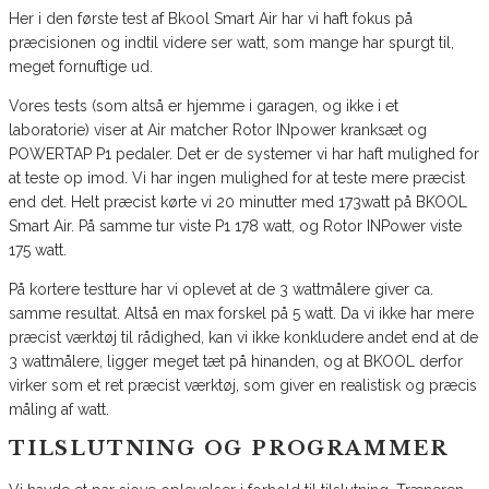
Her i den første test af Bkool Smart Air har vi haft fokus på
præcisionen og indtil videre ser watt, som mange har spurgt til,
meget fornuftige ud.
Vores tests (som altså er hjemme i garagen, og ikke i et
laboratorie) viser at Air matcher Rotor INpower kranksæt og
POWERTAP P1 pedaler. Det er de systemer vi har haft mulighed for
at teste op imod. Vi har ingen mulighed for at teste mere præcist
end det. Helt præcist kørte vi 20 minutter med 173watt på BKOOL
Smart Air. På samme tur viste P1 178 watt, og Rotor INPower viste
175 watt.
På kortere testture har vi oplevet at de 3 wattmålere giver ca.
samme resultat. Altså en max forskel på 5 watt. Da vi ikke har mere
præcist værktøj til rådighed, kan vi ikke konkludere andet end at de
3 wattmålere, ligger meget tæt på hinanden, og at BKOOL derfor
virker som et ret præcist værktøj, som giver en realistisk og præcis
måling af watt.
TILSLUTNING OG PROGRAMMER