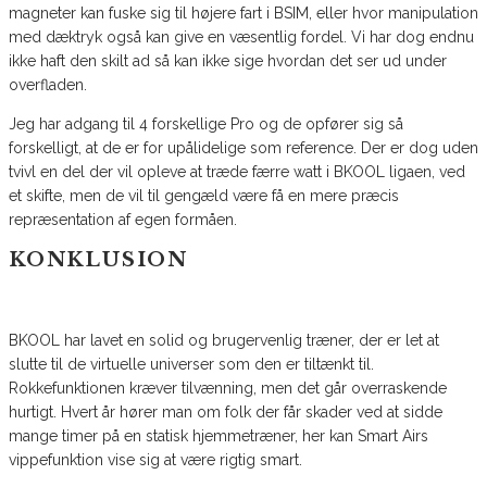
magneter kan fuske sig til højere fart i BSIM, eller hvor manipulation
med dæktryk også kan give en væsentlig fordel. Vi har dog endnu
ikke haft den skilt ad så kan ikke sige hvordan det ser ud under
overfladen.
Jeg har adgang til 4 forskellige Pro og de opfører sig så
forskelligt, at de er for upålidelige som reference. Der er dog uden
tvivl en del der vil opleve at træde færre watt i BKOOL ligaen, ved
et skifte, men de vil til gengæld være få en mere præcis
repræsentation af egen formåen.
KONKLUSION
BKOOL har lavet en solid og brugervenlig træner, der er let at
slutte til de virtuelle universer som den er tiltænkt til.
Rokkefunktionen kræver tilvænning, men det går overraskende
hurtigt. Hvert år hører man om folk der får skader ved at sidde
mange timer på en statisk hjemmetræner, her kan Smart Airs
vippefunktion vise sig at være rigtig smart.