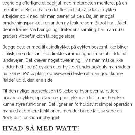
vegne og efterligne et baghjul med motordelen monteret på en
metalbøjle. Bøjlen har en del fleksibilitet, således at cyklen
arbejder op / ned, når man træner på den. Bøjlen er også
omdrejningspunktet i en anden ny feature som Bkool har tilføjet
denne trainer. Via hængsling i trefodens samling, har man nu 6
graders vippefunktion til begge sider
Begge dele er med til at indtrykket på cyklen bestemt ikke bliver
statisk, men det kan ikke direkte sammenlignes med at sidde på
landevejen. Det kræver noget tilvænning. Hvis man måske ikke
sidder helt lige på cyklen eller hvis det underlag/gulv man sidder
på ikke er 100 % plant, oplevede vi i testen at man godt kunne
“falde” ud til den ene side.
Til den nylige præsentation i Silkeborg, hvor over 50 ryttere
prøvede cyklen, oplevede et par stykker at de simpelthen ikke
kunne styre funktionen. Det ligner en forholdsvist simpel operation
manuelt at blokere funktionen, men der burde faktisk være en
“lock out” funktion indbygget.
HVAD SÅ MED WATT?