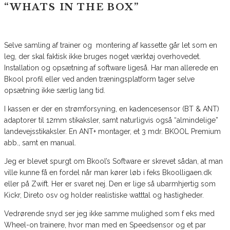
“WHATS IN THE BOX”
Selve samling af trainer og montering af kassette går let som en
leg, der skal faktisk ikke bruges noget værktøj overhovedet.
Installation og opsætning af software ligeså. Har man allerede en
Bkool profil eller ved anden træningsplatform tager selve
opsætning ikke særlig lang tid.
I kassen er der en strømforsyning, en kadencesensor (BT & ANT)
adaptorer til 12mm stikaksler, samt naturligvis også “almindelige”
landevejsstikaksler. En ANT+ montager, et 3 mdr. BKOOL Premium
abb., samt en manual.
Jeg er blevet spurgt om Bkool’s Software er skrevet sådan, at man
ville kunne få en fordel når man kører løb i feks Bkoolligaen.dk
eller på Zwift. Her er svaret nej. Den er lige så ubarmhjertig som
Kickr, Direto osv og holder realistiske watttal og hastigheder.
Vedrørende snyd ser jeg ikke samme mulighed som f eks med
Wheel-on trainere, hvor man med en Speedsensor og et par