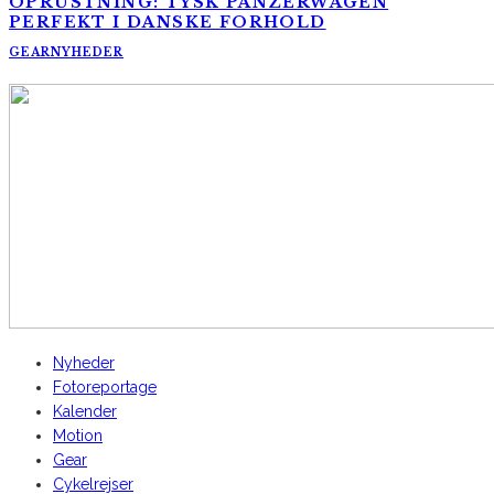
OPRUSTNING: TYSK PANZERWAGEN
PERFEKT I DANSKE FORHOLD
GEAR
NYHEDER
AltomCykling.dk 2025 | Tel.: +45 23 49 19 39
Nyheder
Fotoreportage
Kalender
Motion
Gear
Cykelrejser