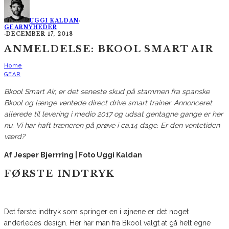
UGGI KALDAN
·
GEAR
NYHEDER
·
DECEMBER 17, 2018
ANMELDELSE: BKOOL SMART AIR
Home
GEAR
Bkool Smart Air, er det seneste skud på stammen fra spanske
Bkool og længe ventede direct drive smart trainer. Annonceret
allerede til levering i medio 2017 og udsat gentagne gange er her
nu. Vi har haft træneren på prøve i ca.14 dage. Er den ventetiden
værd?
Af Jesper Bjerrring | Foto Uggi Kaldan
FØRSTE INDTRYK
Det første indtryk som springer en i øjnene er det noget
anderledes design. Her har man fra Bkool valgt at gå helt egne