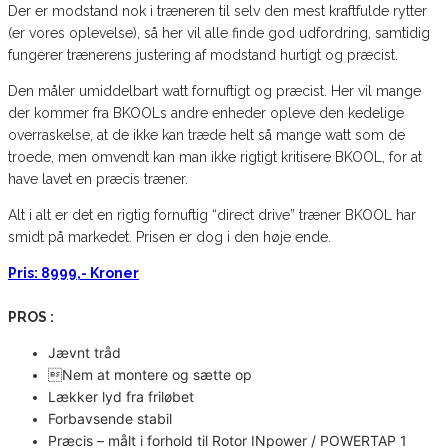
Der er modstand nok i træneren til selv den mest kraftfulde rytter
(er vores oplevelse), så her vil alle finde god udfordring, samtidig
fungerer trænerens justering af modstand hurtigt og præcist.
Den måler umiddelbart watt fornuftigt og præcist. Her vil mange
der kommer fra BKOOLs andre enheder opleve den kedelige
overraskelse, at de ikke kan træde helt så mange watt som de
troede, men omvendt kan man ikke rigtigt kritisere BKOOL, for at
have lavet en præcis træner.
Alt i alt er det en rigtig fornuftig “direct drive” træner BKOOL har
smidt på markedet. Prisen er dog i den høje ende.
Pris: 8999,- Kroner
PROS :
Jævnt tråd
Nem at montere og sætte op
Lækker lyd fra friløbet
Forbavsende stabil
Præcis – målt i forhold til Rotor INpower / POWERTAP 1