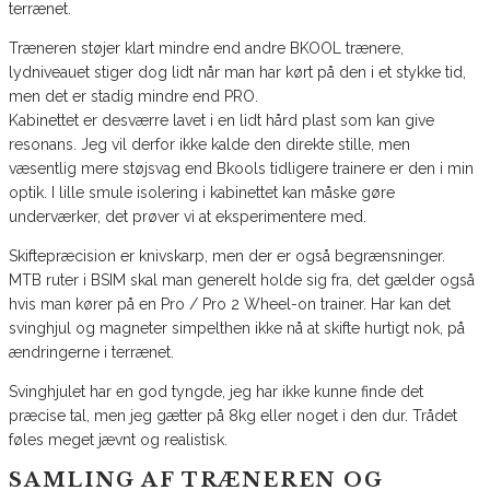
terrænet.
Træneren støjer klart mindre end andre BKOOL trænere,
lydniveauet stiger dog lidt når man har kørt på den i et stykke tid,
men det er stadig mindre end PRO.
Kabinettet er desværre lavet i en lidt hård plast som kan give
resonans. Jeg vil derfor ikke kalde den direkte stille, men
væsentlig mere støjsvag end Bkools tidligere trainere er den i min
optik. I lille smule isolering i kabinettet kan måske gøre
underværker, det prøver vi at eksperimentere med.
Skiftepræcision er knivskarp, men der er også begrænsninger.
MTB ruter i BSIM skal man generelt holde sig fra, det gælder også
hvis man kører på en Pro / Pro 2 Wheel-on trainer. Har kan det
svinghjul og magneter simpelthen ikke nå at skifte hurtigt nok, på
ændringerne i terrænet.
Svinghjulet har en god tyngde, jeg har ikke kunne finde det
præcise tal, men jeg gætter på 8kg eller noget i den dur. Trådet
føles meget jævnt og realistisk.
SAMLING AF TRÆNEREN OG