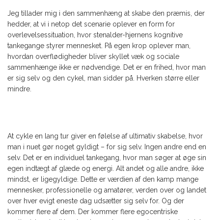
Jeg tillader mig i den sammenhæng at skabe den præmis, der
hedder, at vi i netop det scenarie oplever en form for
overlevelsessituation, hvor stenalder-hjernens kognitive
tankegange styrer mennesket. På egen krop oplever man,
hvordan overflødigheder bliver skyllet væk og sociale
sammenhænge ikke er nødvendige. Det er en frihed, hvor man
er sig selv og den cykel, man sidder på. Hverken større eller
mindre.
At cykle en lang tur giver en følelse af ultimativ skabelse, hvor
man i nuet gør noget gyldigt – for sig selv. Ingen andre end en
selv. Det er en individuel tankegang, hvor man søger at øge sin
egen indtægt af glæde og energi. Alt andet og alle andre, ikke
mindst, er ligegyldige. Dette er værdien af den kamp mange
mennesker, professionelle og amatører, verden over og landet
over hver evigt eneste dag udsætter sig selv for. Og der
kommer flere af dem. Der kommer flere egocentriske