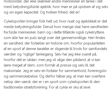
motionister, der ikke skænker andre mennesker en tanke i det
mest betydningsfulde øjeblik, hvor man er på spidsen af sig selv
og sin egen kapacitet. Og hvilken frihed, det er!
Cykelsporten bringer folk helt ud, hvor nuet og øjeblikket er det
meste betydningsfulde. Derud hvor mange skal høre sandheden
fra fulde mennesker, børn og i dette tilfælde også cykelryttere,
som alle har en puls langt over det gennemsnitlige. Heri findes
en sandhed, der fortæller en historie om, hvorfor populariteten
af en sport af denne karakter er stigende til trods for samfundets
værdier og “rigtige” tankegang. Selv har jeg ikke svaret på,
hvorfor det er sådan, men jeg vil våge den påstand, at vi kan
lære meget af dem, som formår at presse sig selv til det
maksimale. Jeg er selv en fortaler for sammenhold, foreningsliv
og sammenskabelse. Og derfor håber jeg, at man kan overføre
netop den værdi, der er i en sport som cykelsporten til den
traditionelle idrætsforening. For at cykle er sku at leve.