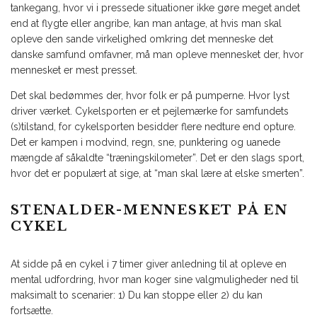
tankegang, hvor vi i pressede situationer ikke gøre meget andet
end at flygte eller angribe, kan man antage, at hvis man skal
opleve den sande virkelighed omkring det menneske det
danske samfund omfavner, må man opleve mennesket der, hvor
mennesket er mest presset.
Det skal bedømmes der, hvor folk er på pumperne. Hvor lyst
driver værket. Cykelsporten er et pejlemærke for samfundets
(s)tilstand, for cykelsporten besidder flere nedture end opture.
Det er kampen i modvind, regn, sne, punktering og uanede
mængde af såkaldte “træningskilometer”. Det er den slags sport,
hvor det er populært at sige, at “man skal lære at elske smerten”.
STENALDER-MENNESKET PÅ EN
CYKEL
At sidde på en cykel i 7 timer giver anledning til at opleve en
mental udfordring, hvor man koger sine valgmuligheder ned til
maksimalt to scenarier: 1) Du kan stoppe eller 2) du kan
fortsætte.