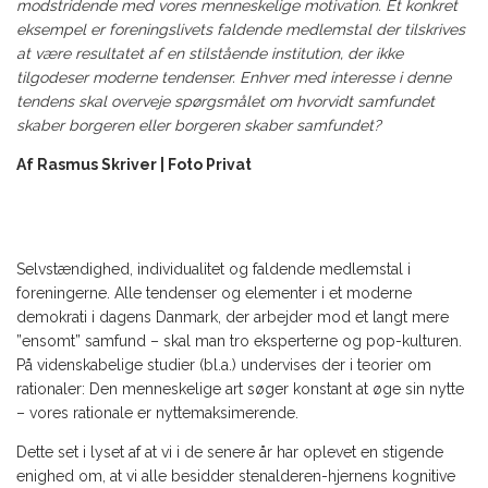
modstridende med vores menneskelige motivation. Et konkret
eksempel er foreningslivets faldende medlemstal der tilskrives
at være resultatet af en stilstående institution, der ikke
tilgodeser moderne tendenser. Enhver med interesse i denne
tendens skal overveje spørgsmålet om hvorvidt samfundet
skaber borgeren eller borgeren skaber samfundet?
Af Rasmus Skriver | Foto Privat
Selvstændighed, individualitet og faldende medlemstal i
foreningerne. Alle tendenser og elementer i et moderne
demokrati i dagens Danmark, der arbejder mod et langt mere
”ensomt” samfund – skal man tro eksperterne og pop-kulturen.
På videnskabelige studier (bl.a.) undervises der i teorier om
rationaler: Den menneskelige art søger konstant at øge sin nytte
– vores rationale er nyttemaksimerende.
Dette set i lyset af at vi i de senere år har oplevet en stigende
enighed om, at vi alle besidder stenalderen-hjernens kognitive