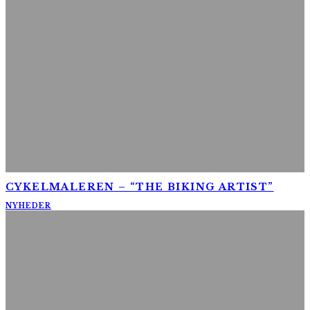
CYKELMALEREN – “THE BIKING ARTIST”
NYHEDER