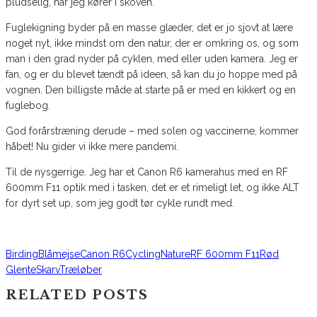
pludselig, når jeg kører i skoven.
Fuglekigning byder på en masse glæder, det er jo sjovt at lære
noget nyt, ikke mindst om den natur, der er omkring os, og som
man i den grad nyder på cyklen, med eller uden kamera. Jeg er
fan, og er du blevet tændt på ideen, så kan du jo hoppe med på
vognen. Den billigste måde at starte på er med en kikkert og en
fuglebog.
God forårstræning derude – med solen og vaccinerne, kommer
håbet! Nu gider vi ikke mere pandemi.
Til de nysgerrige. Jeg har et Canon R6 kamerahus med en RF
600mm F11 optik med i tasken, det er et rimeligt let, og ikke ALT
for dyrt set up, som jeg godt tør cykle rundt med.
Birding
Blåmejse
Canon R6
Cycling
Nature
RF 600mm F11
Rød
Glente
Skarv
Træløber
RELATED POSTS