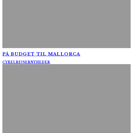
PÅ BUDGET TIL MALLORCA
CYKELREJSER
NYHEDER