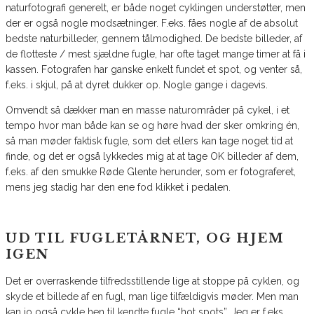
naturfotografi generelt, er både noget cyklingen understøtter, men
der er også nogle modsætninger. F.eks. fåes nogle af de absolut
bedste naturbilleder, gennem tålmodighed. De bedste billeder, af
de flotteste / mest sjældne fugle, har ofte taget mange timer at få i
kassen. Fotografen har ganske enkelt fundet et spot, og venter så,
f.eks. i skjul, på at dyret dukker op. Nogle gange i dagevis.
Omvendt så dækker man en masse naturområder på cykel, i et
tempo hvor man både kan se og høre hvad der sker omkring én,
så man møder faktisk fugle, som det ellers kan tage noget tid at
finde, og det er også lykkedes mig at at tage OK billeder af dem,
f.eks. af den smukke Røde Glente herunder, som er fotograferet,
mens jeg stadig har den ene fod klikket i pedalen.
UD TIL FUGLETÅRNET, OG HJEM
IGEN
Det er overraskende tilfredsstillende lige at stoppe på cyklen, og
skyde et billede af en fugl, man lige tilfældigvis møder. Men man
kan jo også cykle hen til kendte fugle “hot spots”. Jeg er f.eks.