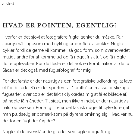
afsted.
HVAD ER POINTEN, EGENTLIG?
Hvorfor er det sjovt at fotografere fugle, tænker du måske. Fair
spørgsmål. Ligesom med cykling er der flere aspekter. Nogle
cykler fordi de gerne vil komme i så god form, som overhovedet
muligt, andre for at komme ud og få noget frisk luft og få nogle
flotte oplevelser. For de fleste er det nok en kombination af de to.
Sådan er det også med fuglefotografi for mig.
For det første er der naturligvis den fotografiske udfordring, at lave
et flot billede. Så er der sporten i at “spotte” en masse forskellige
fuglearter, over 100 er det faktisk lykkedes mig at få et billede af,
på nogle få måneder. Til sidst, men ikke mindst, er der naturligvis
naturoplevelsen. For mig tilføjer det faktisk noget til cykelturen, at
man pludselig er opmærksom på dyrene omkring sig. Hvad var nu
det for en fugl der fløj der?
Nogle af de ovenstående glæder ved fuglefotografi, og