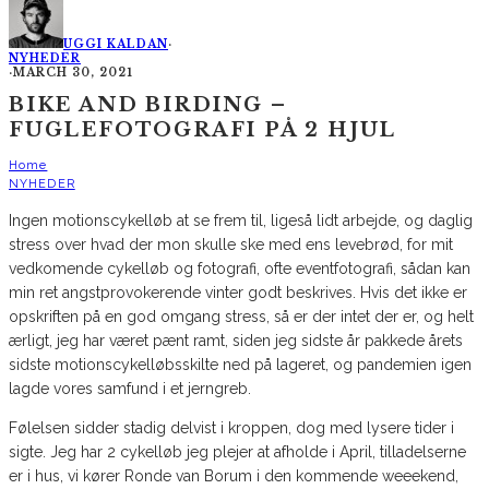
UGGI KALDAN
·
NYHEDER
·
MARCH 30, 2021
BIKE AND BIRDING –
FUGLEFOTOGRAFI PÅ 2 HJUL
Home
NYHEDER
Ingen motionscykelløb at se frem til, ligeså lidt arbejde, og daglig
stress over hvad der mon skulle ske med ens levebrød, for mit
vedkomende cykelløb og fotografi, ofte eventfotografi, sådan kan
min ret angstprovokerende vinter godt beskrives. Hvis det ikke er
opskriften på en god omgang stress, så er der intet der er, og helt
ærligt, jeg har været pænt ramt, siden jeg sidste år pakkede årets
sidste motionscykelløbsskilte ned på lageret, og pandemien igen
lagde vores samfund i et jerngreb.
Følelsen sidder stadig delvist i kroppen, dog med lysere tider i
sigte. Jeg har 2 cykelløb jeg plejer at afholde i April, tilladelserne
er i hus, vi kører Ronde van Borum i den kommende weeekend,