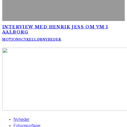
INTERVIEW MED HENRIK JESS OM VM I
AALBORG
MOTIONSCYKELLØB
NYHEDER
AltomCykling.dk 2025 | Tel.: +45 23 49 19 39
Nyheder
Fotoreportage