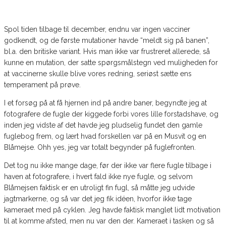
Spol tiden tilbage til december, endnu var ingen vacciner
godkendt, og de første mutationer havde “meldt sig på banen”,
bl.a. den britiske variant. Hvis man ikke var frustreret allerede, så
kunne en mutation, der satte spørgsmålstegn ved muligheden for
at vaccinerne skulle blive vores redning, seriøst sætte ens
temperament på prøve.
I et forsøg på at få hjernen ind på andre baner, begyndte jeg at
fotografere de fugle der kiggede forbi vores lille forstadshave, og
inden jeg vidste af det havde jeg pludselig fundet den gamle
fuglebog frem, og lært hvad forskellen var på en Musvit og en
Blåmejse. Ohh yes, jeg var totalt begynder på fuglefronten.
Det tog nu ikke mange dage, før der ikke var flere fugle tilbage i
haven at fotografere, i hvert fald ikke nye fugle, og selvom
Blåmejsen faktisk er en utroligt fin fugl, så måtte jeg udvide
jagtmarkerne, og så var det jeg fik idéen, hvorfor ikke tage
kameraet med på cyklen. Jeg havde faktisk manglet lidt motivation
til at komme afsted, men nu var den der. Kameraet i tasken og så