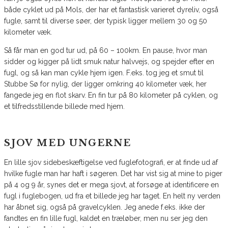
både cyklet ud på Mols, der har et fantastisk varieret dyreliv, også
fugle, samt til diverse søer, der typisk ligger mellem 30 og 50
kilometer væk.
Så får man en god tur ud, på 60 – 100km. En pause, hvor man
sidder og kigger på lidt smuk natur halvvejs, og spejder efter en
fugl, og så kan man cykle hjem igen. F.eks. tog jeg et smut til
Stubbe Sø for nylig, der ligger omkring 40 kilometer væk, her
fangede jeg en flot skarv. En fin tur på 80 kilometer på cyklen, og
et tilfredsstillende billede med hjem.
SJOV MED UNGERNE
En lille sjov sidebeskæftigelse ved fuglefotografi, er at finde ud af
hvilke fugle man har haft i søgeren. Det har vist sig at mine to piger
på 4 og 9 år, synes det er mega sjovt, at forsøge at identificere en
fugl i fuglebogen, ud fra et billede jeg har taget. En helt ny verden
har åbnet sig, også på gravelcyklen. Jeg anede f.eks. ikke der
fandtes en fin lille fugl, kaldet en træløber, men nu ser jeg den