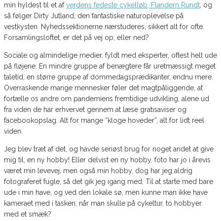
min hyldest til et af
verdens fedeste cykelløb, Flandern Rundt
, og
så følger Dirty Jutland, den fantastiske naturoplevelse på
vestkysten. Nyhedssektionerne nærstuderes, sikkert alt for ofte.
Forsamlingsloftet, er det på vej op, eller ned?
Sociale og almindelige medier, fyldt med eksperter, oftest helt ude
på fløjene. En mindre gruppe af benægtere får uretmæssigt meget
taletid, en større gruppe af dommedagsprædikanter, endnu mere.
Overraskende mange mennesker føler det magtpåliggende, at
fortælle os andre om pandemiens fremtidige udvikling, alene ud
fra viden de har erhvervet gennem at læse gratisaviser og
facebookopslag. Alt for mange “kloge hoveder”, alt for lidt reel
viden.
Jeg blev træt af det, og havde seriøst brug for noget andet at give
mig til, en ny hobby! Eller delvist en ny hobby, foto har jo i årevis
været min levevej, men også min hobby, dog har jeg aldrig
fotograferet fugle, så det gik jeg igang med. Til at starte med bare
ude i min have, og ved den lokale sø, men kunne man ikke have
kameraet med i tasken, når man skulle på cykeltur, to hobbyer
med et smæk?