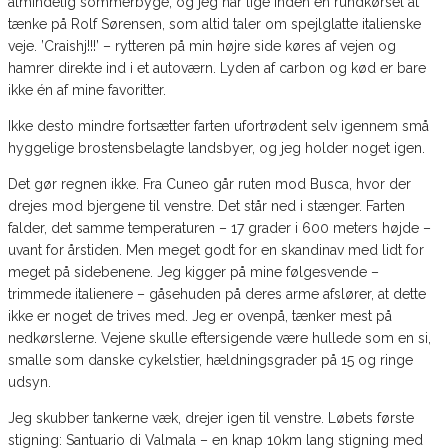
almindelig sommerbyge, og jeg når lige inden en rundkørsel at
tænke på Rolf Sørensen, som altid taler om spejlglatte italienske
veje. ’Craishj!!!’ – rytteren på min højre side køres af vejen og
hamrer direkte ind i et autoværn. Lyden af carbon og kød er bare
ikke én af mine favoritter.
Ikke desto mindre fortsætter farten ufortrødent selv igennem små
hyggelige brostensbelagte landsbyer, og jeg holder noget igen.
Det gør regnen ikke. Fra Cuneo går ruten mod Busca, hvor der
drejes mod bjergene til venstre. Det står ned i stænger. Farten
falder, det samme temperaturen – 17 grader i 600 meters højde –
uvant for årstiden. Men meget godt for en skandinav med lidt for
meget på sidebenene. Jeg kigger på mine følgesvende –
trimmede italienere – gåsehuden på deres arme afslører, at dette
ikke er noget de trives med. Jeg er ovenpå, tænker mest på
nedkørslerne. Vejene skulle eftersigende være hullede som en si,
smalle som danske cykelstier, hældningsgrader på 15 og ringe
udsyn.
Jeg skubber tankerne væk, drejer igen til venstre. Løbets første
stigning: Santuario di Valmala – en knap 10km lang stigning med