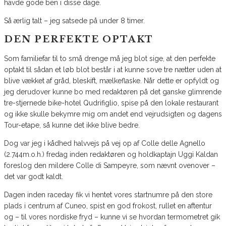
havde gode ben i disse dage.
Så ærlig talt – jeg satsede på under 8 timer.
DEN PERFEKTE OPTAKT
Som familiefar til to små drenge må jeg blot sige, at den perfekte
optakt til sådan et løb blot består i at kunne sove tre nætter uden at
blive vækket af gråd, bleskift, mælkeflaske. Når dette er opfyldt og
jeg derudover kunne bo med redaktøren på det ganske glimrende
tre-stjernede bike-hotel Qudrifiglio, spise på den lokale restaurant
og ikke skulle bekymre mig om andet end vejrudsigten og dagens
Tour-etape, så kunne det ikke blive bedre.
Dog var jeg i kådhed halvvejs på vej op af Colle delle Agnello
(2.744m.o.h.) fredag inden redaktøren og holdkaptajn Uggi Kaldan
foreslog den mildere Colle di Sampeyre, som nævnt ovenover –
det var godt kaldt.
Dagen inden raceday fik vi hentet vores startnumre på den store
plads i centrum af Cuneo, spist en god frokost, rullet en aftentur
og – til vores nordiske fryd – kunne vi se hvordan termometret gik