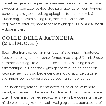
trukket længere op, regnen længere væk, men solen ser jeg ikke
skyggen af. Jeg lader blikket falde på englænderen igen. Armene,
benene og ansigtet er rødt og opkogt; uniformen mørkeblå.
Huden bag jerseyen ser jeg ikke, men med Union Jack i
baghovedet kører jeg mod foden af stigningen til
Colle dei Morti
– dødens bjerg.
COLLE DELLA FAUNERIA
(2.511M.O.H.)
Solen titter frem, da jeg rammer foden af stigningen i Pradléves.
Næsten 1700 højdemeter venter forude med knap 8% i snit. Sidste
sommer kørte jeg Stelvio og tænker at denne stigning må være
sammenlignelig. De første 4-5km går perfekt; jeg holder en fin
kadance, jævn puls og begynder overmodigt at undervurdere
stigningen. Den bliver bare ved og ved – 23km op, op, op.
Lige inden trægrænsen i 2.000meters højde er der et mindre
depot, jeg tjekker dunkene – en halv liter endnu – og kører videre.
Efterhånden misunder jeg redaktørens 34-32 bjerggearing, træder
hårdere endnu og kommer våd, svedig og til dels udmattet op på