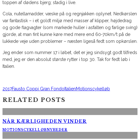
toppen af dødens bjerg; stadig i live.
Cola, nutellamadder, væske på og regnjakken oplynet. Nedkørslen
var fantastisk – i et goldt miljø med masser af klipper, højdedrag
og gode flagvagter (som markede huller i asfalten og farlige sving)
gjorde, at man fint kunne køre med mere end 60-70km/t på de
lukkede veje uden problemer – næsten ligeså fedt som opkørslen.
Jeg ender som nummer 17 i løbet, det er jeg sindsygt godt tilfreds
med, jeg er den absolut største rytter i top 30. Tak for fedt løb i
Italien.
2017
Fausto Coppi Gran Fondo
Italien
Motionscykelløb
RELATED POSTS
NÅR KÆRLIGHEDEN VINDER
MOTIONSCYKELLØB
NYHEDER