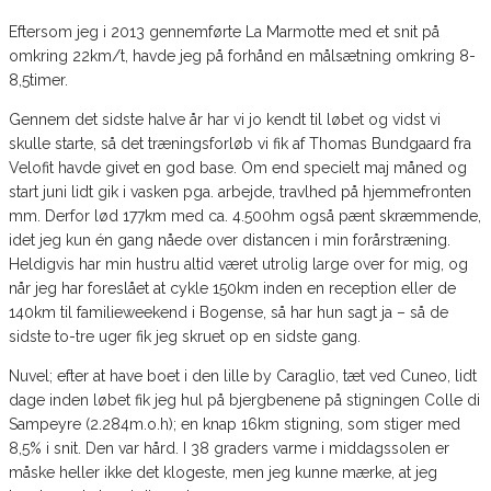
Eftersom jeg i 2013 gennemførte La Marmotte med et snit på
omkring 22km/t, havde jeg på forhånd en målsætning omkring 8-
8,5timer.
Gennem det sidste halve år har vi jo kendt til løbet og vidst vi
skulle starte, så det træningsforløb vi fik af Thomas Bundgaard fra
Velofit havde givet en god base. Om end specielt maj måned og
start juni lidt gik i vasken pga. arbejde, travlhed på hjemmefronten
mm. Derfor lød 177km med ca. 4.500hm også pænt skræmmende,
idet jeg kun én gang nåede over distancen i min forårstræning.
Heldigvis har min hustru altid været utrolig large over for mig, og
når jeg har foreslået at cykle 150km inden en reception eller de
140km til familieweekend i Bogense, så har hun sagt ja – så de
sidste to-tre uger fik jeg skruet op en sidste gang.
Nuvel; efter at have boet i den lille by Caraglio, tæt ved Cuneo, lidt
dage inden løbet fik jeg hul på bjergbenene på stigningen Colle di
Sampeyre (2.284m.o.h); en knap 16km stigning, som stiger med
8,5% i snit. Den var hård. I 38 graders varme i middagssolen er
måske heller ikke det klogeste, men jeg kunne mærke, at jeg