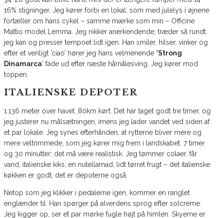
16% stigninger. Jeg kører forbi en lokal, som med julelys i øjnene
fortæller om hans cykel – samme mærke som min – Officine
Mattio model Lemma. Jeg nikker anerkendende, træder så rundt
jeg kan og presser tempoet lidt igen. Han smiler, hilser, vinker og
efter et venligt ’ciao’ hører jeg hans velmenende
’Strong
Dinamarca
’ fade ud efter næste hårnålesving. Jeg kører mod
toppen.
ITALIENSKE DEPOTER
1.136 meter over havet. 80km kørt. Det har taget godt tre timer, og
jeg justerer nu målsætningen, imens jeg lader vandet ved siden af
et par lokale. Jeg synes efterhånden, at rytterne bliver mere og
mere veltrimmede, som jeg kører mig frem i landskabet. 7 timer
og 30 minutter; det må være realistisk. Jeg tømmer colaer, får
vand, italienske kiks, en nutellamad, lidt tørret frugt – det italienske
køkken er godt, det er depoterne også.
Netop som jeg klikker i pedalerne igen, kommer en ranglet
englænder til. Han spørger på alverdens sprog efter solcreme.
Jeg kigger op, ser et par mørke fugle højt på himlen. Skyerne er