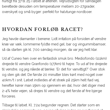
hurtigt fra 37 til 25 i løbet af aftenen. Vejrudsigten for søndagen
berettede desuden om temperaturer mellem 20-27grader,
overskyet og små byger: perfekt for halvtunge nordboer.
HVORDAN FORLØB RACET?
Jeg havde diamanter i benene. Lidt irritation på forsiden af venstre
knæ var væk, lommerne fyldte med gel, bar og vingummibamser,
så da starten gik kl. 7.00 søndag morgen, da var jeg helt klar.
Ud af Cuneo hen over en fantastisk smuk bro. Mediofondo (111km)
drejede til venstre Granfondo (177km) til højre. To ud af tre drejede
til venstre, og jeg nåede at tænke: ’Er det for vanvittigt?’ Over stok
og sten gik det. De første 20 minutter blev kørt med noget over
40km/t i snit. Løbet indledes af et stræk på 25km helt flad vej,
herefter kører man 15km op igennem en dal, hvor det stiger med
2-4% hele vejen, så drejes til venstre og det første af fire bjerge
forceres.
Tilbage til løbet. Kl. 7.24 begynder regnen. Det starter som en