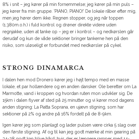
8% i snit – jeg kører på min fornemmelse; jeg kører på min puls –
jeg kører fra min gruppe. ’PIANO, PIANO!’ De lokale råber efter mig,
men jeg hører dem ikke. Regnen stopper, og jeg når toppen
(1.380m.o.h.) i fuld kontrol og drøner direkte videre uden
regnjakke, uden at tanke op – jeg er i kontrol – og nedkørslen går
derudaf og kun de våde sektioner bringer tankerne hen på den
risiko, som uløseligt er forbundet med nedkørsler på cykel.
STRONG DINAMARCA
I dalen hen mod Dronero kører jeg i højt tempo med en masse
lokale, et par hollændere og en anden dansker. Ole beretter om La
Marmotte, vand i kroppen og hvordan ruten mon udvikler sig. De
15km i dalen flyver af sted på 25 minutter og vi kører mod dagens
anden stigning: La Piatta Soprana, en ujævn stigning, som har
sektioner på 2% og andre på 16% fordelt på de 8-9km.
Igen kører jeg som planlagt og lader pulsen være cirka 5 slag over
den første stigning. Af og til kan jeg godt mærke at min gearing på
34-28 godt kan blive hård, hvis der er længere ramper med 14-