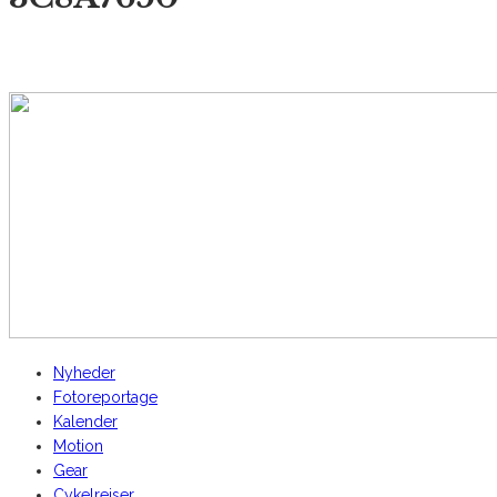
AltomCykling.dk 2025 | Tel.: +45 23 49 19 39
Nyheder
Fotoreportage
Kalender
Motion
Gear
Cykelrejser