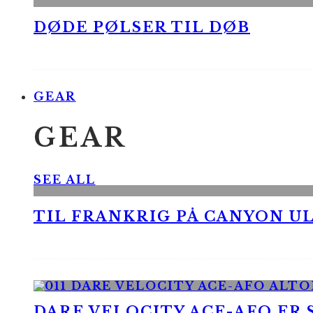
DØDE PØLSER TIL DØB
GEAR
GEAR
SEE ALL
TIL FRANKRIG PÅ CANYON UL
DARE VELOCITY ACE-AFO ER