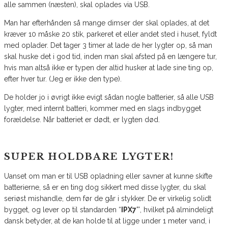
alle sammen (næsten), skal oplades via USB.
Man har efterhånden så mange dimser der skal oplades, at det
kræver 10 måske 20 stik, parkeret et eller andet sted i huset, fyldt
med oplader. Det tager 3 timer at lade de her lygter op, så man
skal huske det i god tid, inden man skal afsted på en længere tur,
hvis man altså ikke er typen der altid husker at lade sine ting op,
efter hver tur. (Jeg er ikke den type).
De holder jo i øvrigt ikke evigt sådan nogle batterier, så alle USB
lygter, med internt batteri, kommer med en slags indbygget
forældelse. Når batteriet er dødt, er lygten død.
SUPER HOLDBARE LYGTER!
Uanset om man er til USB opladning eller savner at kunne skifte
batterierne, så er en ting dog sikkert med disse lygter, du skal
seriøst mishandle, dem før de går i stykker. De er virkelig solidt
bygget, og lever op til standarden “
IPX7″
, hvilket på almindeligt
dansk betyder, at de kan holde til at ligge under 1 meter vand, i