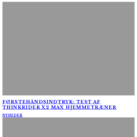
FØRSTEHÅNDSINDTRYK: TEST AF
THINKRIDER X2 MAX HJEMMETRÆNER
NYHEDER