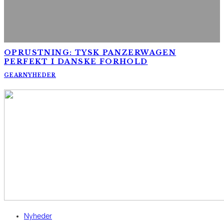
OPRUSTNING: TYSK PANZERWAGEN
PERFEKT I DANSKE FORHOLD
GEAR
NYHEDER
AltomCykling.dk 2025 | Tel.: +45 23 49 19 39
Nyheder