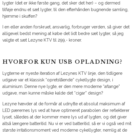
lygter (det er ikke første gang, det sker det her) – og dermed
tilføje endnu et sæt lygter, til den efterhånden bugnende samling,
hjemme i skuffen?
I en eller anden forskruet, ansvarlig, forbruger verden, så giver det
alligevel bedst mening at købe det lidt bedre sæt lygter, så jeg
valgte et sæt Lezyne KTV til 299,- kroner.
HVORFOR KUN USB OPLADNING?
Lygterne er nyeste iteration af Lezynes KTV linje, den tidligere
udgave var et klassisk “opretstående” cykellygte design, i
aluminium. Denne nye lygte, er den mere moderne “aflange”
udgave, man kunne måske kalde det “cigar” design?
Lezyne hævder at de formår at udnytte et absolut maksimum af
LED pærernes lys ved at have optimeret parabolen der reflekterer
lyset, således at der kommer mere lys ud af lygten, og det giver
altså længere batteritid. Nu vi er ved batteritid, så er vi også ved mit
største irritationsmoment ved moderne cykellygter, nemlig at de