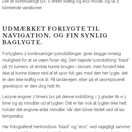
Der er kontinuerligt lys, o enten kraftig og eco mode, og så 3
blinkende variationer.
UDMÆRKET FORLYGTE TIL
NAVIGATION, OG FIN SYNLIG
BAGLYGTE.
Forlygtens 2 kontinuerlige lysindstillinger, giver begge rimelig
mulighed for at se vejen foran dig. Den højeste lysindstilling “blast”
på 70 lumens vil endda kunne bruges i skoven, men forvent ikke
ikke at kunne blæse ned af et spor full gas med den her lygte, det
er den ikke kraftig nok til. På landevejen, eller på et ukompliceret
gravelspor, er den dog helt fin.
Lezyne angiver 2 timers lys på denne indstilling, i 3 grader fik vi 1
time og 45 minutter ud af lygten. Det er fair nok at lygten ikke helt
holder det angivne antal minutter, når den bliver testet ved så lav
temperatur.
Har fotograferet henholdsvis “blast” og “eco”, ved nøjagtigt samme