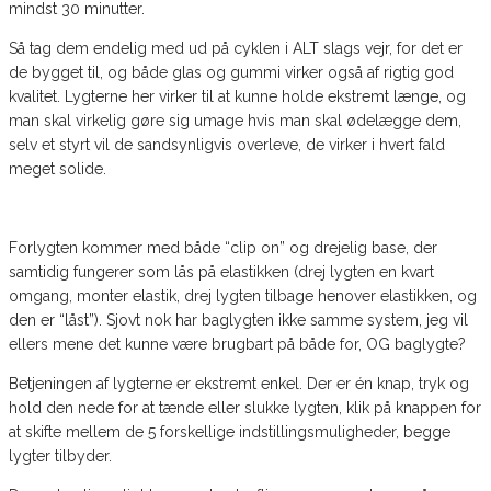
mindst 30 minutter.
Så tag dem endelig med ud på cyklen i ALT slags vejr, for det er
de bygget til, og både glas og gummi virker også af rigtig god
kvalitet. Lygterne her virker til at kunne holde ekstremt længe, og
man skal virkelig gøre sig umage hvis man skal ødelægge dem,
selv et styrt vil de sandsynligvis overleve, de virker i hvert fald
meget solide.
Forlygten kommer med både “clip on” og drejelig base, der
samtidig fungerer som lås på elastikken (drej lygten en kvart
omgang, monter elastik, drej lygten tilbage henover elastikken, og
den er “låst”). Sjovt nok har baglygten ikke samme system, jeg vil
ellers mene det kunne være brugbart på både for, OG baglygte?
Betjeningen af lygterne er ekstremt enkel. Der er én knap, tryk og
hold den nede for at tænde eller slukke lygten, klik på knappen for
at skifte mellem de 5 forskellige indstillingsmuligheder, begge
lygter tilbyder.