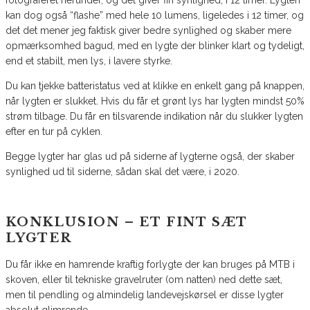
fotograferet herunder, og det giver fin synlighed, i 12 timer. Lygten
kan dog også “flashe” med hele 10 lumens, ligeledes i 12 timer, og
det det mener jeg faktisk giver bedre synlighed og skaber mere
opmærksomhed bagud, med en lygte der blinker klart og tydeligt,
end et stabilt, men lys, i lavere styrke.
Du kan tjekke batteristatus ved at klikke en enkelt gang på knappen,
når lygten er slukket. Hvis du får et grønt lys har lygten mindst 50%
strøm tilbage. Du får en tilsvarende indikation når du slukker lygten
efter en tur på cyklen.
Begge lygter har glas ud på siderne af lygterne også, der skaber
synlighed ud til siderne, sådan skal det være, i 2020.
KONKLUSION – ET FINT SÆT
LYGTER
Du får ikke en hamrende kraftig forlygte der kan bruges på MTB i
skoven, eller til tekniske gravelruter (om natten) ned dette sæt,
men til pendling og almindelig landevejskørsel er disse lygter