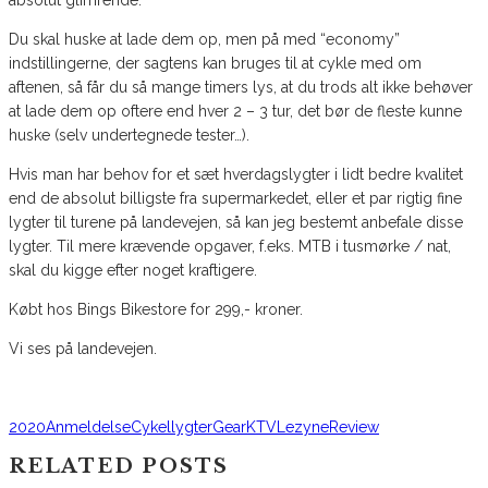
absolut glimrende.
Du skal huske at lade dem op, men på med “economy”
indstillingerne, der sagtens kan bruges til at cykle med om
aftenen, så får du så mange timers lys, at du trods alt ikke behøver
at lade dem op oftere end hver 2 – 3 tur, det bør de fleste kunne
huske (selv undertegnede tester…).
Hvis man har behov for et sæt hverdagslygter i lidt bedre kvalitet
end de absolut billigste fra supermarkedet, eller et par rigtig fine
lygter til turene på landevejen, så kan jeg bestemt anbefale disse
lygter. Til mere krævende opgaver, f.eks. MTB i tusmørke / nat,
skal du kigge efter noget kraftigere.
Købt hos Bings Bikestore for 299,- kroner.
Vi ses på landevejen.
2020
Anmeldelse
Cykellygter
Gear
KTV
Lezyne
Review
RELATED POSTS