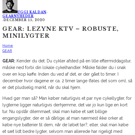
UGGI KALDAN
·
GEAR
NYHEDER
·
DECEMBER 15, 2020
GEAR: LEZYNE KTV – ROBUSTE,
MINILYGTER
Home
GEAR
GEAR:
Kender du det. Du cykler afsted på en lille eftermiddagstur,
måske ned forbi din lokale cykelhandler. Måske falder du i snak
over en kop kaffe. Inden du ved af det, er der gået to timer. I
december hvor dagene er ca. 2 timer lange (føles det som om), så
er det pludselig mørkt, når du skal hjem.
Hvad gør man så? Man køber naturligvis et par nye cykellygter, for
lygterne ligger naturligvis derhjemme, det var jo kun lige en kort
tur. Nu opstår dilemmaet, skal man købe et sæt billige
engangslygter, der er så dårlige, at man nærmest ikke orker at
købe nye batterier til dem, når de løbet tør?, eller, skal man købe
et sæt lidt bedre lygter, selvom man allerede har rigeligt med