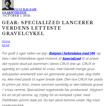
UGGI KALDAN
·
GEAR
NYHEDER
·
OCTOBER 7, 2021
GEAR: SPECIALIZED LANCERER
VERDENS LETTESTE
GRAVELCYKEL
Home
GEAR
For godt 2 uger siden var jeg i
Belgien i forbindelse med VM
, og
blev i den forbindelse også inviteret af
Specialized
til at prøve
det nyeste skud på stammen i deres CRUX line up. CRUX er
egentlig en cykel udviklet til cross, men blandt mange grus-
entusiaster anerkendt som en glimrende gravelcykel, dog indtil
nu, ikke med plads til super brede dæk. Den nye CRUX har plads
til 47mm på 700c, imens rammen samtidig er den letteste gravel
/ cross ramme, Specialized nogensinde har produceret. 725gram
for en str.56 ramme, og 7.25kg for en komplet cykel, med
Pathfinder 40mm dæk på. Du kan altså komme under 7kg med
landevejsdæk.