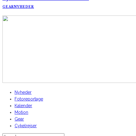
GEAR
NYHEDER
AltomCykling.dk 2025 | Tel.: +45 23 49 19 39
Nyheder
Fotoreportage
Kalender
Motion
Gear
Cykelrejser