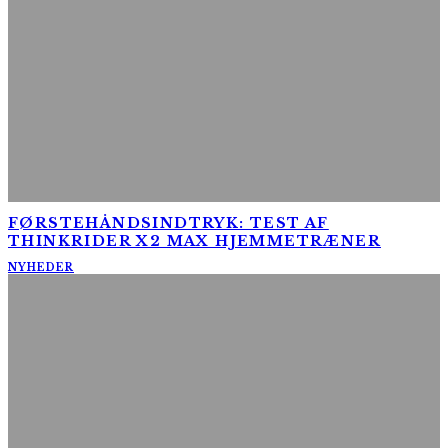
FØRSTEHÅNDSINDTRYK: TEST AF
THINKRIDER X2 MAX HJEMMETRÆNER
NYHEDER