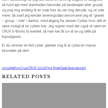
så hold øje med skønheden herunder på landevejen eller gruset,
og praj mig endelig til en snak hvis du ser mig derude, og vil vide
mere. Så snart jeg kender leveringsdato annoncerer jeg et “gravel
– group – ride” i Aarhus, med afgang fra Jensen Cykler, hvor det vil
være muligt at se cyklen live. Jeg regner med der også vil være en
CRUX S-Works til eventet, så man kan få lov at se og løfte på
topudgaven.
Er du vimmer en fed cykel, glæder mig til at cykle en masse
kilometer på den!
2021
Aethos
Crux
CRUX 2022
First Ride
Gear
Specialized
RELATED POSTS