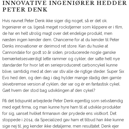
INNOVATIVE INGENIØRER HEDDER
PETER DENK
Hvis navnet Peter Denk ikke siger dig noget, så er det ok.
Ingeniører er ca. ligeså meget rockstjerner som klippere er i film,
de har en helt utrolig magt over det endelige produkt, men
næsten ingen kender dem. Chancerne for at du kender til Peter
Denks innovationer er derimod ret store. Kan du huske at
Cannondale for godt 10 år siden, producerede nogle ganske
bemærkelsesværdigt lette rammer og cykler, der satte helt nye
standarder for hvor let en serieproduceret carboncykel kunne
blive, samtidig med at den var stiv alle de rigtige steder. Super Six
Evo hed den, og den dag i dag hylder mange stadig den gamle
skivebremse version af cyklen, der var og ér en fantastisk cykel.
Gæt hvem der stod bag udviklingen af den cykel?
På det tidspunkt arbejdede Peter Denk egentlig som selvstændig
med eget firma, og man kunne hyre ham til at udvikle produkter
for sig, uanset hvilket firmanavn der prydede ens visitkort. Det
stoppede i 2014, da Specialized gav ham et tilbud han ikke kunne
sige nej til, jeg kender ikke detaljerne, men resultatet. Denk ejer