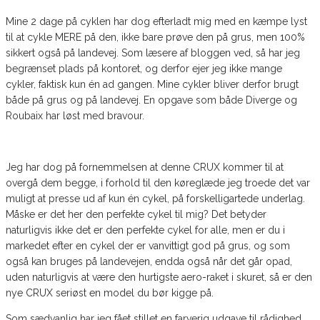
Mine 2 dage på cyklen har dog efterladt mig med en kæmpe lyst
til at cykle MERE på den, ikke bare prøve den på grus, men 100%
sikkert også på landevej. Som læsere af bloggen ved, så har jeg
begrænset plads på kontoret, og derfor ejer jeg ikke mange
cykler, faktisk kun én ad gangen. Mine cykler bliver derfor brugt
både på grus og på landevej. En opgave som både Diverge og
Roubaix har løst med bravour.
Jeg har dog på fornemmelsen at denne CRUX kommer til at
overgå dem begge, i forhold til den køreglæde jeg troede det var
muligt at presse ud af kun én cykel, på forskelligartede underlag.
Måske er det her den perfekte cykel til mig? Det betyder
naturligvis ikke det er den perfekte cykel for alle, men er du i
markedet efter en cykel der er vanvittigt god på grus, og som
også kan bruges på landevejen, endda også når det går opad,
uden naturligvis at være den hurtigste aero-raket i skuret, så er den
nye CRUX seriøst en model du bør kigge på.
Som sædvanlig har jeg fået stillet en farverig udgave til rådighed,