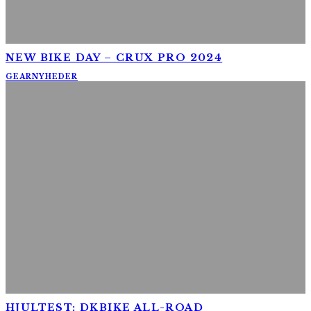
NEW BIKE DAY – CRUX PRO 2024
GEAR
NYHEDER
HJULTEST: DKBIKE ALL-ROAD