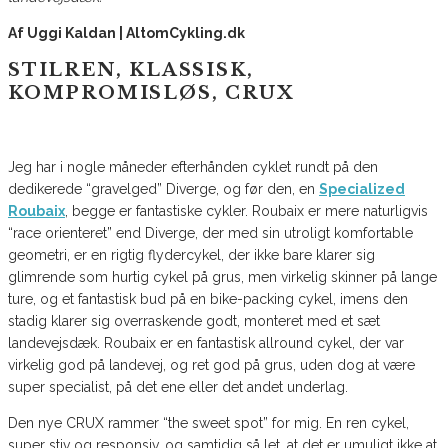
Af Uggi Kaldan | AltomCykling.dk
STILREN, KLASSISK,
KOMPROMISLØS, CRUX
Jeg har i nogle måneder efterhånden cyklet rundt på den
dedikerede “gravelged” Diverge, og før den, en
Specialized
Roubaix
, begge er fantastiske cykler. Roubaix er mere naturligvis
“race orienteret” end Diverge, der med sin utroligt komfortable
geometri, er en rigtig flydercykel, der ikke bare klarer sig
glimrende som hurtig cykel på grus, men virkelig skinner på lange
ture, og et fantastisk bud på en bike-packing cykel, imens den
stadig klarer sig overraskende godt, monteret med et sæt
landevejsdæk. Roubaix er en fantastisk allround cykel, der var
virkelig god på landevej, og ret god på grus, uden dog at være
super specialist, på det ene eller det andet underlag.
Den nye CRUX rammer “the sweet spot” for mig. En ren cykel,
super stiv og responsiv, og samtidig så let, at det er umuligt ikke at