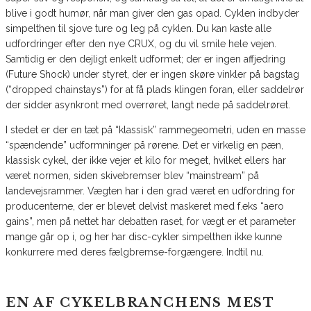
blive i godt humør, når man giver den gas opad. Cyklen indbyder
simpelthen til sjove ture og leg på cyklen. Du kan kaste alle
udfordringer efter den nye CRUX, og du vil smile hele vejen.
Samtidig er den dejligt enkelt udformet; der er ingen affjedring
(Future Shock) under styret, der er ingen skøre vinkler på bagstag
(“dropped chainstays”) for at få plads klingen foran, eller saddelrør
der sidder asynkront med overrøret, langt nede på saddelrøret.
I stedet er der en tæt på “klassisk” rammegeometri, uden en masse
“spændende” udformninger på rørene. Det er virkelig en pæn,
klassisk cykel, der ikke vejer et kilo for meget, hvilket ellers har
været normen, siden skivebremser blev “mainstream” på
landevejsrammer. Vægten har i den grad været en udfordring for
producenterne, der er blevet delvist maskeret med f.eks “aero
gains”, men på nettet har debatten raset, for vægt er et parameter
mange går op i, og her har disc-cykler simpelthen ikke kunne
konkurrere med deres fælgbremse-forgængere. Indtil nu.
EN AF CYKELBRANCHENS MEST