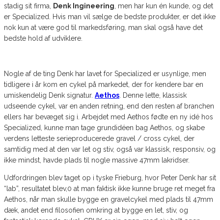
stadig sit firma,
Denk Ingineering
, men har kun én kunde, og det
er Specialized. Hvis man vil sælge de bedste produkter, er det ikke
nok kun at være god til markedsføring, man skal også have det
bedste hold af udviklere.
Nogle af de ting Denk har lavet for Specialized er usynlige, men
tidligere i år kom en cykel på markedet, der for kendere bar en
umiskendelig Denk signatur.
Aethos
. Denne lette, klassisk
udseende cykel, var en anden retning, end den resten af branchen
ellers har bevæget sig i. Arbejdet med Aethos fødte en ny idé hos
Specialized, kunne man tage grundidéen bag Aethos, og skabe
verdens letteste serieproducerede gravel / cross cykel, der
samtidig med at den var let og stiv, også var klassisk, responsiv, og
ikke mindst, havde plads til nogle massive 47mm lakridser.
Udfordringen blev taget op i tyske Frieburg, hvor Peter Denk har sit
“lab”, resultatet blev,0 at man faktisk ikke kunne bruge ret meget fra
Aethos, når man skulle bygge en gravelcykel med plads til 47mm
dæk, andet end filosofien omkring at bygge en let, stiv, og