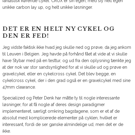
fantastisk kørende cykel. CRUX er sin egen, med siy helt egen
unikke carbon lay up, og helt unikke løsninger.
DET ER EN HELT NY CYKEL OG
DEN ER FED!
Jeg vidste faktisk ikke hvad jeg skulle ned og prøve, da jeg ankom
til Leuven i Belgien. Jeg havde på forhånd fået at vide at vi skulle
have Stybar med på en testtur, og ud fra den oplysning tænkte jeg
at der nok var stor sandsynlighed for at vi skulle ud og prøve en
gravelcykel, eller en cykelcross cykel. Det blev begge, en
cykelcross cykel, der i den grad også er en gravelcykel med sine
47mm clearance.
Specialized og Peter Denk har måtte ty til nogle interessante
løsninger, for at få nogle af deres design paradigmer
implementeret, særligt omkring bagstagene, som er et af de
absolut mest komplicerede elementer på cyklen, hvilket er
interessant, fordi de ser ganske almindelige ud, men det er de
ikke.