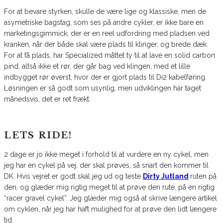
For at bevare styrken, skulle de være lige og klassiske, men de
asymetriske bagstag, som ses på andre cykler, er ikke bare en
marketingsgimmick, der er en reel udfordring med pladsen ved
kranken, når der både skal være plads til klinger, og brede dæk.
For at få plads, har Specialized måttet ty til at lave en solid carbon
pind, altså ikke et rør, der går bag ved klingen, med et lille
indbygget rør øverst, hvor der er gjort plads til Di2 kabelføring.
Løsningen er så godt som usynlig, men udviklingen har taget
månedsvis, det er ret frækt.
LETS RIDE!
2 dage er jo ikke meget i forhold til at vurdere en ny cykel, men
jeg har en cykel på vej, der skal prøves, så snart den kommer til
DK. Hvis vejret er godt skal jeg ud og teste
Dirty Jutland
ruten på
den, og glæder mig rigtig meget til at prøve den rute, på en rigtig
“racer gravel cykel”. Jeg glæder mig også at skrive længere artikel
om cyklen, når jeg har haft mulighed for at prøve den lidt længere
tid.