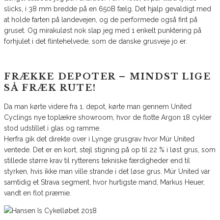
slicks, i 38 mm bredde på en 650B fælg. Det hjalp gevaldigt med
at holde farten på landevejen, og de performede også fint på
gruset. Og mirakuløst nok slap jeg med 1 enkelt punktering på
forhjulet i det flintehelvede, som de danske grusveje jo er.
FRÆKKE DEPOTER – MINDST LIGE
SÅ FRÆK RUTE!
Da man kørte videre fra 1. depot, kørte man gennem United
Cyclings nye toplækre showroom, hvor de flotte Argon 18 cykler
stod udstillet i glas og ramme.
Herfra gik det direkte over i Lynge grusgrav hvor Múr United
ventede. Det er en kort, stejl stigning på op til 22 % i løst grus, som
stillede større krav til rytterens tekniske færdigheder end til
styrken, hvis ikke man ville strande i det løse grus. Múr United var
samtidig et Strava segment, hvor hurtigste mand, Markus Heuer,
vandt en flot præmie.