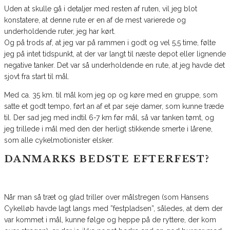
Uden at skulle gå i detaljer med resten af ruten, vil jeg blot
konstatere, at denne rute er en af de mest varierede og
underholdende ruter, jeg har kørt.
Og på trods af, at jeg var på rammen i godt og vel 5,5 time, følte
jeg på intet tidspunkt, at der var langt til næste depot eller lignende
negative tanker. Det var så underholdende en rute, at jeg havde det
sjovt fra start til mål.
Med ca. 35 km. til mål kom jeg op og køre med en gruppe, som
satte et godt tempo, ført an af et par seje damer, som kunne træde
til. Der sad jeg med indtil 6-7 km før mål, så var tanken tømt, og
jeg trillede i mål med den der herligt stikkende smerte i lårene,
som alle cykelmotionister elsker.
DANMARKS BEDSTE EFTERFEST?
Når man så træt og glad triller over målstregen (som Hansens
Cykelløb havde lagt langs med ”festpladsen”, således, at dem der
var kommet i mål, kunne følge og heppe på de ryttere, der kom