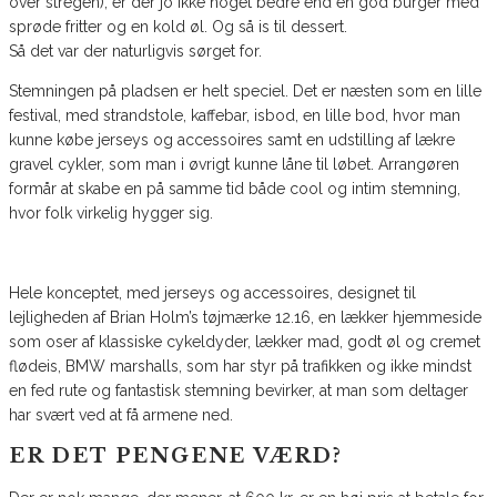
over stregen), er der jo ikke noget bedre end en god burger med
sprøde fritter og en kold øl. Og så is til dessert.
Så det var der naturligvis sørget for.
Stemningen på pladsen er helt speciel. Det er næsten som en lille
festival, med strandstole, kaffebar, isbod, en lille bod, hvor man
kunne købe jerseys og accessoires samt en udstilling af lækre
gravel cykler, som man i øvrigt kunne låne til løbet. Arrangøren
formår at skabe en på samme tid både cool og intim stemning,
hvor folk virkelig hygger sig.
Hele konceptet, med jerseys og accessoires, designet til
lejligheden af Brian Holm’s tøjmærke 12.16, en lækker hjemmeside
som oser af klassiske cykeldyder, lækker mad, godt øl og cremet
flødeis, BMW marshalls, som har styr på trafikken og ikke mindst
en fed rute og fantastisk stemning bevirker, at man som deltager
har svært ved at få armene ned.
ER DET PENGENE VÆRD?