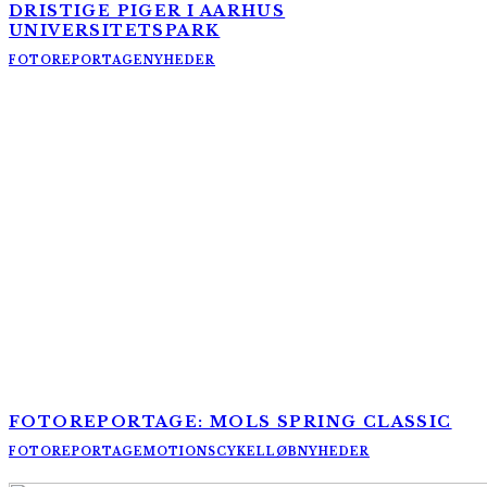
DRISTIGE PIGER I AARHUS
UNIVERSITETSPARK
FOTOREPORTAGE
NYHEDER
FOTOREPORTAGE: MOLS SPRING CLASSIC
FOTOREPORTAGE
MOTIONSCYKELLØB
NYHEDER
AltomCykling.dk 2025 | Tel.: +45 23 49 19 39