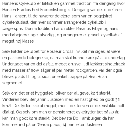
Hansens Cykelløb er faktisk en gammel tradition, fra dengang hvor
Hansen Flødeis hed Frederiksborg Is. Dengang var det oldefaren,
Hans Hansen, til de nuværende ejere, som var en begejstret
cykelentusiast, der hver sommer arrangerede cykelløb i
Jægerspris. Denne tradition har direktør Rasmus Eibye og hans
medarbejdere taget alvorligt, og arrangerer et gravel-cykelløb af
meget høj klasse.
Selv kalder de løbet for Rouleur Cross, hvilket må siges, at være
en passende betegnelse, da man skal kunne køre på alle underlag.
Underlaget var en del asfalt, meget grusvej, lidt lækkert singletrack
med masser af flow, sågar et par meter rockgarden, var der også
blevet plads til, og til sidst en enkelt trappe på Beat Brian
segmentet.
Selv om det er et hyggeløb, bliver der alligevel kørt stærkt.
Vinderen blev Benjamin Justesen med en hastighed på godt 32
km/t. Det lyder ikke af meget, men i det terræn er det vist ikke helt
dårligt. Og selv om man er pensioneret cykelrytter tæt på 50 år,
kan man godt køre stærkt. Det beviste Bo Hamburger, da han
kommer ind på en 7ende plads, 14 min. efter Justesen.