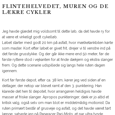
FLINTEHELVEDET, MUREN OG DE
LÆKRE CYKLER
Jeg havde glædet mig voldsomt til dette løb, da det havde ry for
at være et virkeligt godt cykelløb.
Løbet starter med godt 20 km på asfalt, hvor mælketankbilen kørte
som master. Kort efter løbet er givet frit, drejer vi til venstre ind på
det første grusstykke. Og der går ikke mere end 50 meter, før de
første ryttere stod i vejkanten for at finde dækjern og ekstra slanger
frem. Og dette scenarie udspillede sig langs hele ruten dagen
igennem.
Kort før første depot, efter ca. 38 km, kører jeg ved siden af en
deltager, der netop var blevet ramt af den 3. punktering. Han
klarede det hen til depotet, hvor arrangøren heldigvis havde
masser af friske slanger. Apropos punkteringer; dæk er jo altid et
kritisk valg, også selv om man blot er middelmådig motionist. Da
ruten primært består af grusveje og asfalt, og det havde været tørt
længe, satsede jeg på Panaracer Pari-Moto, et par ultra tynde