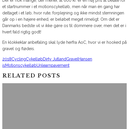
Der er nok mange, der mener, at 600 kr. er en høj pris at betale for
et startnummer i et motionscykelløb, men når man én gang har
deltaget i et løb, hvor rute, forplejning og ikke mindst stemningen
går op i en højere enhed, er beløbet meget rimeligt. Om det er
Danmarks bedste vil vi ikke gøre os til dommere over, men det er i
hvert fald rigtig godt!
En klokkeklar anbefaling skal lyde herfra AoC, hvor vi er hooked på
gravel og flødeis.
2018
Cycling
Cykelløb
Dirty Jutland
Gravel
Hansen
is
Motionscykelløb
Unlearnpavement
RELATED POSTS