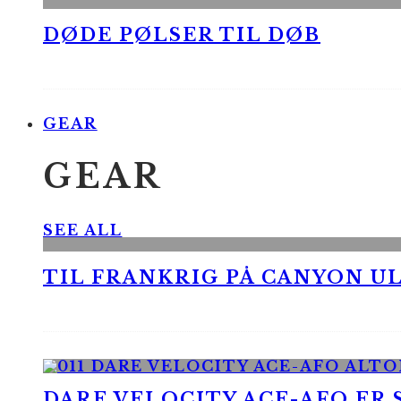
DØDE PØLSER TIL DØB
GEAR
GEAR
SEE ALL
TIL FRANKRIG PÅ CANYON UL
DARE VELOCITY ACE-AFO ER