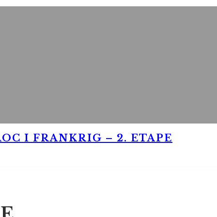
OC I FRANKRIG – 2. ETAPE
E