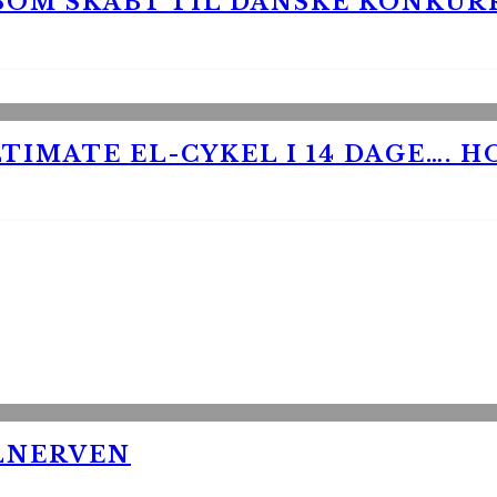
 SOM SKABT TIL DANSKE KONKU
TIMATE EL-CYKEL I 14 DAGE…. H
LNERVEN