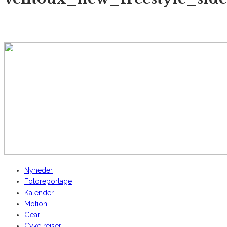
AltomCykling.dk 2025 | Tel.: +45 23 49 19 39
Nyheder
Fotoreportage
Kalender
Motion
Gear
Cykelrejser