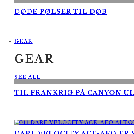
DØDE PØLSER TIL DØB
GEAR
GEAR
SEE ALL
TIL FRANKRIG PÅ CANYON UL
DARE VELOCITY ACE-AFO ER