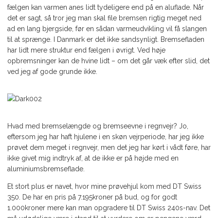
fælgen kan varmen anes lidt tydeligere end på en aluflade. Når
det er sagt, så tror jeg man skal file bremsen rigtig meget ned
ad en lang bjergside, før en sådan varmeudvikling vil få slangen
til at sprænge. I Danmark er det ikke sandsynligt. Bremsefladen
har lidt mere struktur end fælgen i øvrigt. Ved høje
opbremsninger kan de hvine lidt – om det går væk efter slid, det
ved jeg af gode grunde ikke.
Hvad med bremselængde og bremseevne i regnvejr? Jo,
eftersom jeg har haft hjulene i en skøn vejrperiode, har jeg ikke
prøvet dem meget i regnvejr, men det jeg har kørt i vådt føre, har
ikke givet mig indtryk af, at de ikke er på højde med en
aluminiumsbremseflade.
Et stort plus er navet, hvor mine prøvehjul kom med DT Swiss
350. De har en pris på 7.195kroner på bud, og for godt
1.000kroner mere kan man opgradere til DT Swiss 240s-nav. Det