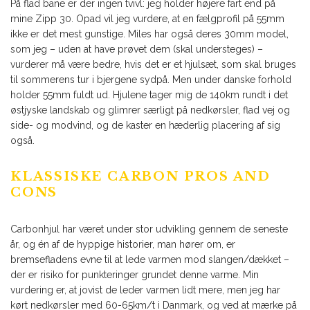
På flad bane er der ingen tvivl: jeg holder højere fart end på
mine Zipp 30. Opad vil jeg vurdere, at en fælgprofil på 55mm
ikke er det mest gunstige. Miles har også deres 30mm model,
som jeg – uden at have prøvet dem (skal understeges) –
vurderer må være bedre, hvis det er et hjulsæt, som skal bruges
til sommerens tur i bjergene sydpå. Men under danske forhold
holder 55mm fuldt ud. Hjulene tager mig de 140km rundt i det
østjyske landskab og glimrer særligt på nedkørsler, flad vej og
side- og modvind, og de kaster en hæderlig placering af sig
også.
KLASSISKE CARBON PROS AND
CONS
Carbonhjul har været under stor udvikling gennem de seneste
år, og én af de hyppige historier, man hører om, er
bremsefladens evne til at lede varmen mod slangen/dækket –
der er risiko for punkteringer grundet denne varme. Min
vurdering er, at jovist de leder varmen lidt mere, men jeg har
kørt nedkørsler med 60-65km/t i Danmark, og ved at mærke på