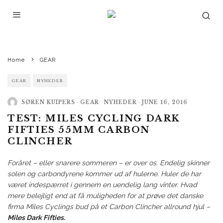
Home
GEAR
GEAR
NYHEDER
SØREN KUIPERS
·
GEAR
NYHEDER
·
JUNE 16, 2016
TEST: MILES CYCLING DARK
FIFTIES 55MM CARBON
CLINCHER
Foråret – eller snarere sommeren – er over os. Endelig skinner
solen og carbondyrene kommer ud af hulerne. Huler de har
været indespærret i gennem en uendelig lang vinter. Hvad
mere belejligt end at få muligheden for at prøve det danske
firma Miles Cyclings bud på et Carbon Clincher allround hjul –
Miles Dark Fifties.