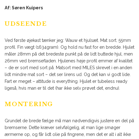
Af: Søren Kuipers
UDSEENDE
Ved første øjekast tænker jeg: Wauw et hjulsæt. Mat sort. 55mm
profil. Fin vægt (1634gram). Og hold nu fast for en bredde. Hjulet
måler 28mm på det bredeste punkt på de lidt buttede hjul, men
26mm ved bremsefladen. Hjulenes høje profil emmer af kvalitet
– de er sort med sort på. Matsort med MILES skrevet i en anden
lidt mindre mat sort – det ser lirens ud. Og det kan vi godt lide.
Fart er meget – attitude is everything. Hjulet er tubeless ready
ligeså, hvis man er til det (har ikke selv prøvet det, endnu).
MONTERING
Grundet de brede fælge må man nødvendigvis justere en del på
bremserne. Dette kræver selvfølgelig, at man lige smøger
ærmerne op, og får lidt olie på fingrene, men det er alt i alt ikke