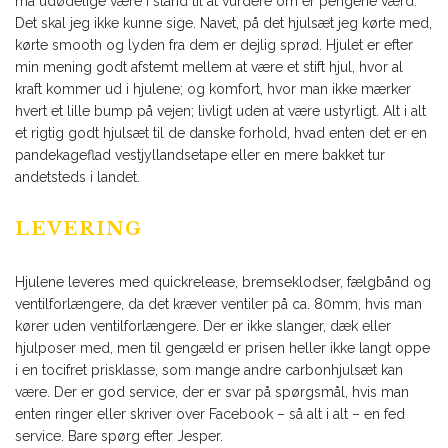
må udødelige være i stand til at vurdere om er pengene værd.
Det skal jeg ikke kunne sige. Navet, på det hjulsæt jeg kørte med,
kørte smooth og lyden fra dem er dejlig sprød. Hjulet er efter
min mening godt afstemt mellem at være et stift hjul, hvor al
kraft kommer ud i hjulene; og komfort, hvor man ikke mærker
hvert et lille bump på vejen; livligt uden at være ustyrligt. Alt i alt
et rigtig godt hjulsæt til de danske forhold, hvad enten det er en
pandekageflad vestjyllandsetape eller en mere bakket tur
andetsteds i landet.
LEVERING
Hjulene leveres med quickrelease, bremseklodser, fælgbånd og
ventilforlængere, da det kræver ventiler på ca. 80mm, hvis man
kører uden ventilforlængere. Der er ikke slanger, dæk eller
hjulposer med, men til gengæld er prisen heller ikke langt oppe
i en tocifret prisklasse, som mange andre carbonhjulsæt kan
være. Der er god service, der er svar på spørgsmål, hvis man
enten ringer eller skriver over Facebook – så alt i alt – en fed
service. Bare spørg efter Jesper.