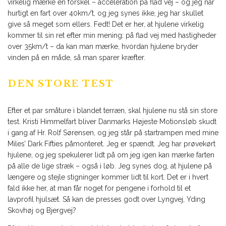
virkelig mærke en forskel – acceleration på flad vej – og jeg når
hurtigt en fart over 40km/t, og jeg synes ikke, jeg har skullet
give så meget som ellers. Fedt! Det er her, at hjulene virkelig
kommer til sin ret efter min mening: på flad vej med hastigheder
over 35km/t – da kan man mærke, hvordan hjulene bryder
vinden på en måde, så man sparer kræfter.
DEN STORE TEST
Efter et par småture i blandet terræn, skal hjulene nu stå sin store
test. Kristi Himmelfart bliver Danmarks Højeste Motionsløb skudt
i gang af Hr. Rolf Sørensen, og jeg står på startrampen med mine
Miles’ Dark Fifties påmonteret. Jeg er spændt. Jeg har prøvekørt
hjulene, og jeg spekulerer lidt på om jeg igen kan mærke farten
på alle de lige stræk – også i løb. Jeg synes dog, at hjulene på
længere og stejle stigninger kommer lidt til kort. Det er i hvert
fald ikke her, at man får noget for pengene i forhold til et
lavprofil hjulsæt. Så kan de presses godt over Lyngvej, Yding
Skovhøj og Bjergvej?