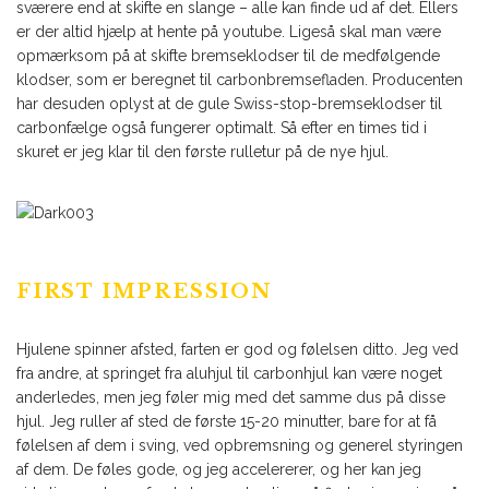
sværere end at skifte en slange – alle kan finde ud af det. Ellers
er der altid hjælp at hente på youtube. Ligeså skal man være
opmærksom på at skifte bremseklodser til de medfølgende
klodser, som er beregnet til carbonbremsefladen. Producenten
har desuden oplyst at de gule Swiss-stop-bremseklodser til
carbonfælge også fungerer optimalt. Så efter en times tid i
skuret er jeg klar til den første rulletur på de nye hjul.
FIRST IMPRESSION
Hjulene spinner afsted, farten er god og følelsen ditto. Jeg ved
fra andre, at springet fra aluhjul til carbonhjul kan være noget
anderledes, men jeg føler mig med det samme dus på disse
hjul. Jeg ruller af sted de første 15-20 minutter, bare for at få
følelsen af dem i sving, ved opbremsning og generel styringen
af dem. De føles gode, og jeg accelererer, og her kan jeg