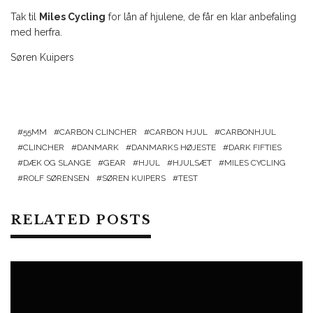
Tak til
Miles Cycling
for lån af hjulene, de får en klar anbefaling
med herfra.
Søren Kuipers
55MM
CARBON CLINCHER
CARBON HJUL
CARBONHJUL
CLINCHER
DANMARK
DANMARKS HØJESTE
DARK FIFTIES
DÆK OG SLANGE
GEAR
HJUL
HJULSÆT
MILES CYCLING
ROLF SØRENSEN
SØREN KUIPERS
TEST
RELATED POSTS