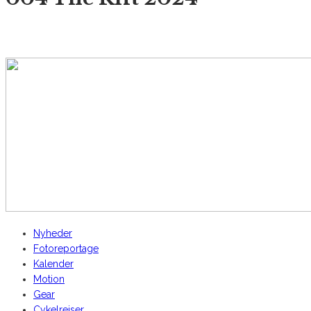
AltomCykling.dk 2025 | Tel.: +45 23 49 19 39
Nyheder
Fotoreportage
Kalender
Motion
Gear
Cykelrejser