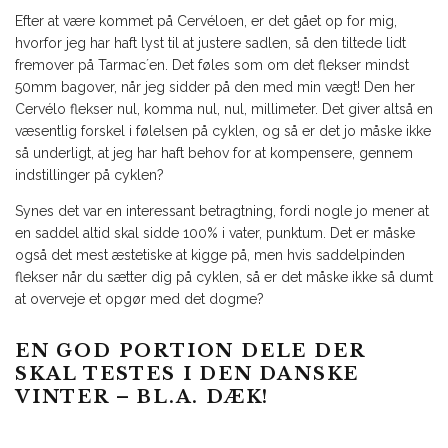
Efter at være kommet på Cervéloen, er det gået op for mig,
hvorfor jeg har haft lyst til at justere sadlen, så den tiltede lidt
fremover på Tarmac´en. Det føles som om det flekser mindst
50mm bagover, når jeg sidder på den med min vægt! Den her
Cervélo flekser nul, komma nul, nul, millimeter. Det giver altså en
væsentlig forskel i følelsen på cyklen, og så er det jo måske ikke
så underligt, at jeg har haft behov for at kompensere, gennem
indstillinger på cyklen?
Synes det var en interessant betragtning, fordi nogle jo mener at
en saddel altid skal sidde 100% i vater, punktum. Det er måske
også det mest æstetiske at kigge på, men hvis saddelpinden
flekser når du sætter dig på cyklen, så er det måske ikke så dumt
at overveje et opgør med det dogme?
EN GOD PORTION DELE DER
SKAL TESTES I DEN DANSKE
VINTER – BL.A. DÆK!