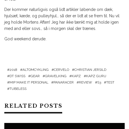
Der kommer naturligvis også lidt artikler løbende om dæk,
hjulsæt, kæde, og pulleyhjul… så der er lidt at se frem til. Nu vil
jeg holde Mortens Aften! Jeg har ikke tænkt mig at holde igen
med and eller sovs… så i morgen skal der trænes.
God weekend derude.
2018
ALTOMCYKLING
CERVELO
CHRISTIAN JERSILD
DT SWISS
GEAR
GRAVELKING
KAPZ
KAPZ GURU
MIP MAKE IT PERSONAL
PANARACER
REVIEW
S3
TEST
TUBELESS
RELATED POSTS