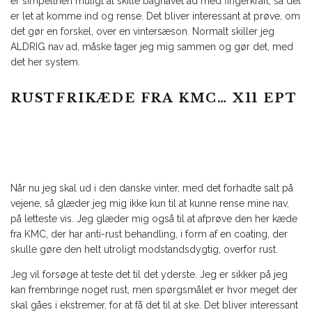
er simpelthen muligt at skille bagnavet ad med fingerkraft, så det
er let at komme ind og rense. Det bliver interessant at prøve, om
det gør en forskel, over en vintersæson. Normalt skiller jeg
ALDRIG nav ad, måske tager jeg mig sammen og gør det, med
det her system.
RUSTFRIKÆDE FRA KMC… X11 EPT
Når nu jeg skal ud i den danske vinter, med det forhadte salt på
vejene, så glæder jeg mig ikke kun til at kunne rense mine nav,
på letteste vis. Jeg glæder mig også til at afprøve den her kæde
fra KMC, der har anti-rust behandling, i form af en coating, der
skulle gøre den helt utroligt modstandsdygtig, overfor rust.
Jeg vil forsøge at teste det til det yderste. Jeg er sikker på jeg
kan frembringe noget rust, men spørgsmålet er hvor meget der
skal gåes i ekstremer, for at få det til at ske. Det bliver interessant