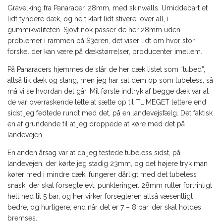
Gravelking fra Panaracer, 28mm, med skinwalls. Umiddebart et
lidt tyndere dæk, og helt klart lidt stivere, over all, i
gummikvaliteten. Sjovt nok passer de her 28mm uden
problemer i rammen på S3eren, det viser lidt om hvor stor
forskel der kan være på dækstørrelser, producenter imellem.
På Panaracers hjemmeside står de her dæk listet som “tubed”,
altså tik dæk og slang, men jeg har sat dem op som tubeless, så
må vi se hvordan det går. Mit første indtryk af begge dæk var at
de var overraskende lette at sætte op til TL.MEGET lettere end
sidst jeg fedtede rundt med det, på en landevejsfælg. Det faktisk
en af grundende til at jeg droppede at køre med det på
landevejen.
En anden årsag var at da jeg testede tubeless sidst, på
landevejen, der kørte jeg stadig 23mm, og det højere tryk man
kører med i mindre dæk, fungerer dårligt med det tubeless
snask, der skal forsegle evt. punkteringer. 28mm ruller fortrinligt
helt ned til 5 bar, og her virker forsegleren altså væsentligt
bedre, og hurtigere, end når det er 7 – 8 bar, der skal holdes
bremses.