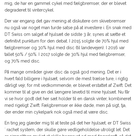
mig, de har en gammel cykel med fælgbremser, der er blevet
degraderet til vintercykel.
Der var engang det gav mening at diskutere om skivebremser
nu også var noget man turde satse på at investere i. En snak med
DT Swiss om salget af hjulsæt de sidste 3 år, synes at sætte et
definitivt punktum for den debat. I 2015 solgte de 70% hjul med
fælgbremser og 30% hjul med disc (til landevejen). I 2016 var
tallet 50% / 50%. I 2017 solgte de 30% hjul med fælgbremser,
og 70% med disc.
På mange områder giver disc da også god mening. Det er i
hvert fald billigere i hjulsæt, selvom de mest trælse ture, i rigtig
dårligt vejr, for mit vedkommende, er blevet erstattet af Zwift. Det
kommer til at give en del længere levetid til mine hjulsæt. Nu får
vi se hvor godt det her sæt holder til en dansk vinter, kombineret
med rigeligt Zwift. Fælgbremser er ikke døde, men på sigt, tja,
der ender min cykelpark nok også med at være disc.
En ting jeg glæder mig til at teste på det her hjulsæt, er DT Swiss
´ rachet system, der skulle gøre vedligeholdelse utroligt let. Det