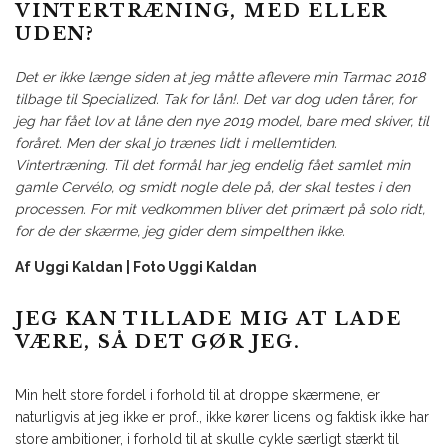
VINTERTRÆNING, MED ELLER
UDEN?
Det er ikke længe siden at jeg måtte aflevere min Tarmac 2018
tilbage til Specialized. Tak for lån!. Det var dog uden tårer, for
jeg har fået lov at låne den nye 2019 model, bare med skiver, til
foråret. Men der skal jo trænes lidt i mellemtiden.
Vintertræning. Til det formål har jeg endelig fået samlet min
gamle Cervélo, og smidt nogle dele på, der skal testes i den
processen. For mit vedkommen bliver det primært på solo ridt,
for de der skærme, jeg gider dem simpelthen ikke.
Af Uggi Kaldan | Foto Uggi Kaldan
JEG KAN TILLADE MIG AT LADE
VÆRE, SÅ DET GØR JEG.
Min helt store fordel i forhold til at droppe skærmene, er
naturligvis at jeg ikke er prof., ikke kører licens og faktisk ikke har
store ambitioner, i forhold til at skulle cykle særligt stærkt til