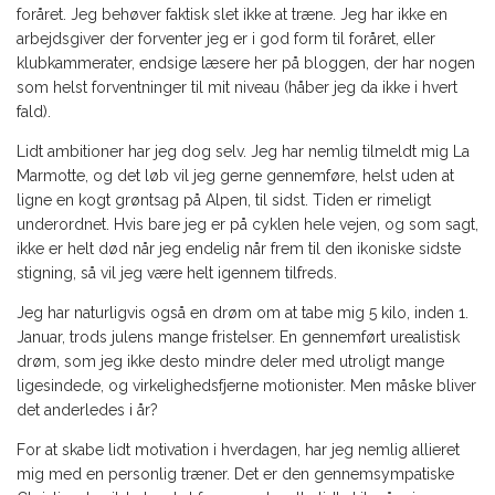
foråret. Jeg behøver faktisk slet ikke at træne. Jeg har ikke en
arbejdsgiver der forventer jeg er i god form til foråret, eller
klubkammerater, endsige læsere her på bloggen, der har nogen
som helst forventninger til mit niveau (håber jeg da ikke i hvert
fald).
Lidt ambitioner har jeg dog selv. Jeg har nemlig tilmeldt mig La
Marmotte, og det løb vil jeg gerne gennemføre, helst uden at
ligne en kogt grøntsag på Alpen, til sidst. Tiden er rimeligt
underordnet. Hvis bare jeg er på cyklen hele vejen, og som sagt,
ikke er helt død når jeg endelig når frem til den ikoniske sidste
stigning, så vil jeg være helt igennem tilfreds.
Jeg har naturligvis også en drøm om at tabe mig 5 kilo, inden 1.
Januar, trods julens mange fristelser. En gennemført urealistisk
drøm, som jeg ikke desto mindre deler med utroligt mange
ligesindede, og virkelighedsfjerne motionister. Men måske bliver
det anderledes i år?
For at skabe lidt motivation i hverdagen, har jeg nemlig allieret
mig med en personlig træner. Det er den gennemsympatiske