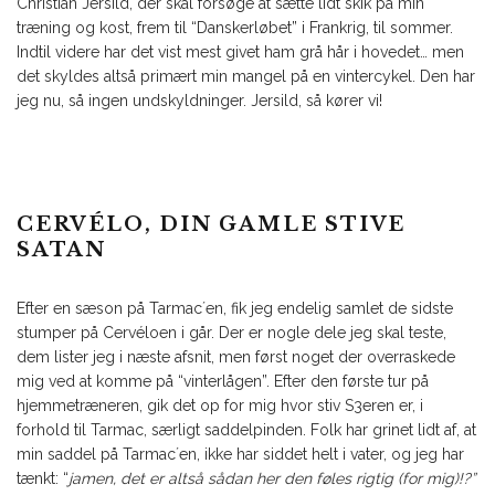
Christian Jersild, der skal forsøge at sætte lidt skik på min
træning og kost, frem til “Danskerløbet” i Frankrig, til sommer.
Indtil videre har det vist mest givet ham grå hår i hovedet… men
det skyldes altså primært min mangel på en vintercykel. Den har
jeg nu, så ingen undskyldninger. Jersild, så kører vi!
CERVÉLO, DIN GAMLE STIVE
SATAN
Efter en sæson på Tarmac´en, fik jeg endelig samlet de sidste
stumper på Cervéloen i går. Der er nogle dele jeg skal teste,
dem lister jeg i næste afsnit, men først noget der overraskede
mig ved at komme på “vinterlågen”. Efter den første tur på
hjemmetræneren, gik det op for mig hvor stiv S3eren er, i
forhold til Tarmac, særligt saddelpinden. Folk har grinet lidt af, at
min saddel på Tarmac´en, ikke har siddet helt i vater, og jeg har
tænkt: “
jamen, det er altså sådan her den føles rigtig (for mig)!?”