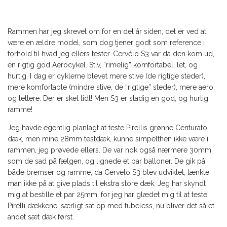
Rammen har jeg skrevet om for en del år siden, det er ved at
være en ældre model, som dog tjener godt som reference i
forhold til hvad jeg ellers tester. Cervélo S3 var da den kom ud,
en rigtig god Aerocykel. Stiv, “rimelig” komfortabel, let, og
hurtig. I dag er cyklerne blevet mere stive (de rigtige steder),
mere komfortable (mindre stive, de “rigtige” steder), mere aero,
og lettere. Der er sket lidt! Men S3 er stadig en god, og hurtig
ramme!
Jeg havde egentlig planlagt at teste Pirellis grønne Centurato
dæk, men mine 28mm testdæk, kunne simpelthen ikke være i
rammen, jeg prøvede ellers. De var nok også nærmere 30mm
som de sad på fælgen, og lignede et par balloner. De gik på
både bremser og ramme, da Cervelo S3 blev udviklet, tænkte
man ikke på at give plads til ekstra store dæk. Jeg har skyndt
mig at bestille et par 25mm, for jeg har glædet mig til at teste
Pirelli dækkene, særligt sat op med tubeless, nu bliver det så et
andet sæt dæk først.