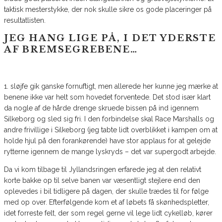
taktisk mesterstykke, der nok skulle sikre os gode placeringer på
resultatlisten.
JEG HANG LIGE PÅ, I DET YDERSTE
AF BREMSEGREBENE…
1. sløjfe gik ganske fornuftigt, men allerede her kunne jeg mærke at
benene ikke var helt som hovedet forventede. Det stod især klart
da nogle af de hårde drenge skruede bissen på ind igennem
Silkeborg og sled sig fri. I den forbindelse skal Race Marshalls og
andre frivillige i Silkeborg (jeg tabte lidt overblikket i kampen om at
holde hjul på den forankørende) have stor applaus for at gelejde
rytterne igennem de mange lyskryds – det var supergodt arbejde.
Da vi kom tilbage til Jyllandsringen erfarede jeg at den relativt
korte bakke op til selve banen var væsentligt stejlere end den
oplevedes i bil tidligere på dagen, der skulle trædes til for følge
med op over. Efterfølgende kom et af løbets få skønhedspletter,
idet forreste felt, der som regel gerne vil lege lidt cykelløb, kører