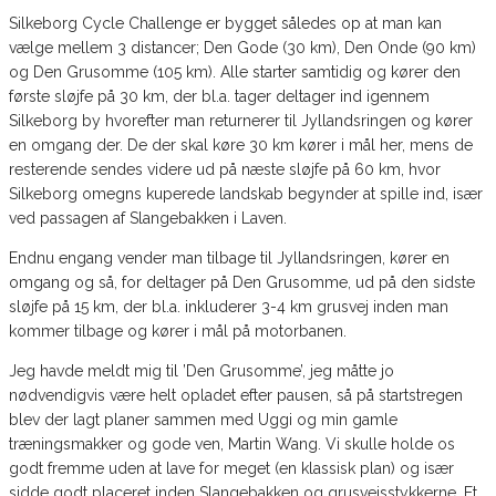
Silkeborg Cycle Challenge er bygget således op at man kan
vælge mellem 3 distancer; Den Gode (30 km), Den Onde (90 km)
og Den Grusomme (105 km). Alle starter samtidig og kører den
første sløjfe på 30 km, der bl.a. tager deltager ind igennem
Silkeborg by hvorefter man returnerer til Jyllandsringen og kører
en omgang der. De der skal køre 30 km kører i mål her, mens de
resterende sendes videre ud på næste sløjfe på 60 km, hvor
Silkeborg omegns kuperede landskab begynder at spille ind, især
ved passagen af Slangebakken i Laven.
Endnu engang vender man tilbage til Jyllandsringen, kører en
omgang og så, for deltager på Den Grusomme, ud på den sidste
sløjfe på 15 km, der bl.a. inkluderer 3-4 km grusvej inden man
kommer tilbage og kører i mål på motorbanen.
Jeg havde meldt mig til ’Den Grusomme’, jeg måtte jo
nødvendigvis være helt opladet efter pausen, så på startstregen
blev der lagt planer sammen med Uggi og min gamle
træningsmakker og gode ven, Martin Wang. Vi skulle holde os
godt fremme uden at lave for meget (en klassisk plan) og især
sidde godt placeret inden Slangebakken og grusvejsstykkerne. Et