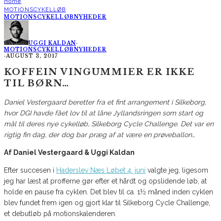
Home
MOTIONSCYKELLØB
MOTIONSCYKELLØB
NYHEDER
UGGI KALDAN
·
MOTIONSCYKELLØB
NYHEDER
·
AUGUST 3, 2017
KOFFEIN VINGUMMIER ER IKKE
TIL BØRN…
Daniel Vestergaard beretter fra et fint arrangement i Silkeborg,
hvor DGI havde fået lov til at låne Jyllandsringen som start og
mål til deres nye cykelløb, Silkeborg Cycle Challenge. Det var en
rigtig fin dag, der dog bar præg af at være en prøveballon…
Af Daniel Vestergaard & Uggi Kaldan
Efter succesen i
Haderslev Næs Løbet 4. juni
valgte jeg, ligesom
jeg har læst at profferne gør efter et hårdt og opslidende løb, at
holde en pause fra cyklen. Det blev til ca. 1½ måned inden cyklen
blev fundet frem igen og gjort klar til Silkeborg Cycle Challenge,
et debutløb på motionskalenderen.