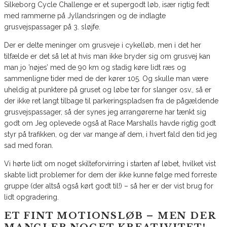
Silkeborg Cycle Challenge er et supergodt løb, især rigtig fedt
med rammerne på Jyllandsringen og de indlagte
grusvejspassager på 3. sløjfe.
Der er delte meninger om grusveje i cykelløb, men i det her
tilfælde er det så let at hvis man ikke bryder sig om grusvej kan
man jo ’nøjes’ med de 90 km og stadig køre lidt ræs og
sammenligne tider med de der kører 105. Og skulle man være
uheldig at punktere på gruset og løbe tør for slanger osv., så er
der ikke ret langt tilbage til parkeringspladsen fra de pågældende
grusvejspassager, så der synes jeg arrangørerne har tænkt sig
godt om Jeg oplevede også at Race Marshalls havde rigtig godt
styr på trafikken, og der var mange af dem, i hvert fald den tid jeg
sad med foran.
Vi hørte lidt om noget skilteforvirring i starten af løbet, hvilket vist
skabte lidt problemer for dem der ikke kunne følge med forreste
gruppe (der altså også kørt godt til!) – så her er der vist brug for
lidt opgradering.
ET FINT MOTIONSLØB – MEN DER