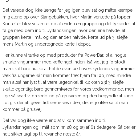
Det varede dog ikke længe før jeg igen blev sat og måtte kæmpe
mig alene op over Slangebakken, hvor Martin ventede på toppen.
Kort efter blev vi samlet op af endnu en gruppe og det lykkedes at
følge med dem ind til Jyllandsringen, hvor den ene halvdel af
gruppen kørte i mål og den anden halvdel kørte ud på 3. sløjfe,
mens Martin og undertegnede kørte i depot.
Her kunne vi tanke op med produkter fra PowerBar, bl.a. nogle
smarte vingummier med koffeingel indeni (så vidt jeg forstod) –
man skal bare huske at holde eventuelt overskydende vingummier
væk fra ungerne når man kommer træt hjem fra løb, med mindre
man altså har lyst til at være legeonkel til klokken 23! 3. sløjfe
skulle egentligt bare gennemkøres for vores vedkommende, men
lige så snart vi drejede ind på grusvejen og den begyndte at stige
lidt gik der alligevel lidt semi-ræs i den, det er jo ikke så tit man
kommer på grusvej.
Det var dog ikke værre end at vi kom sammen ind til
Jyllandsringen og i mål som nr. 28 og 29 af 61 deltagere. Så der er
helt sikker lagt op til revanche næste år.