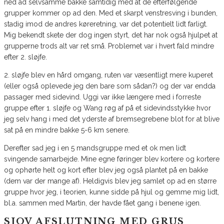
ned ad selvsamme bakke samtidig med at de efterfølgende
grupper kommer op ad den. Med et skarpt venstresving i bunden,
stadig imod de andres køreretning, var det potentielt lidt farligt.
Mig bekendt skete der dog ingen styrt, det har nok også hjulpet at
grupperne trods alt var ret små. Problemet var i hvert fald mindre
efter 2. sløjfe.
2. sløjfe blev en hård omgang, ruten var væsentligt mere kuperet
(eller også oplevede jeg den bare som sådan?) og der var endda
passager med sidevind. Uggi var ikke længere med i forreste
gruppe efter 1. sløjfe og Wang røg af på et sidevindsstykke hvor
jeg selv hang i med det yderste af bremsegrebene blot for at blive
sat på en mindre bakke 5-6 km senere.
Derefter sad jeg i en 5 mandsgruppe med et ok men lidt
svingende samarbejde. Mine egne føringer blev kortere og kortere
og ophørte helt og kort efter blev jeg også plantet på en bakke
(dem var der mange af). Heldigvis blev jeg samlet op ad en større
gruppe hvor jeg, i teorien, kunne sidde på hjul og gemme mig lidt,
bl.a. sammen med Martin, der havde fået gang i benene igen.
SJOV AFSLUTNING MED GRUS