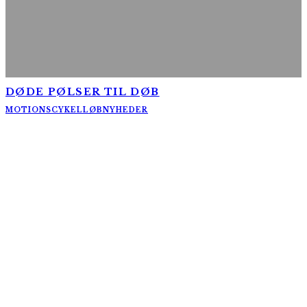
DØDE PØLSER TIL DØB
MOTIONSCYKELLØB
NYHEDER