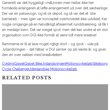
Generelt var det hyggeligt i målzonen men heller ikke her
formåede arrangøren at løfte arrangement ud over det sædvanlige.
Der var en pølsevogn, og et ok depot, og så var det et lille
børneløb – men igen var konceptet overhovedet ikke udviklet. Kør
nogle omgange på en halvdårligt afskærmet rundstrækning, så får I
en medalje børn. Det var meget sjovt, men det kan undre at en stor
organisation som DGI ikke formår at være lidt mere kreative!
Rammerne er til at lave noget rigtigt stort – og sjovt – ude på
Jyllandsringen – det håber vi DGI samler op på næste år, og giver
den én over nakken med kreativiteten!
Cykling
Gravel
Gravel Bike
Jyllandsringen
Motionscykelløb
Silkeborg
Cycle Challenge
Udenlandske Motionscykelløb
RELATED POSTS