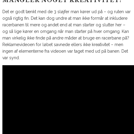
MANGLER NOGET KREATIVITET!
Det er godt tænkt med de 3 sløjfer man kører ud på – og ruten var
også rigtig fin. Det kan dog undre at man ikke formår at inkludere
racerbanen til mere og andet end at man starter og slutter her –
og så lige kører en omgang når man starter på hver omgang. Kan
man virkelig ikke finde på andre måder at bruge en racerbane på?
Reklamevideoen for løbet savnede ellers ikke kreativitet – men
ingen af elementerne fra videoen var taget med ud på banen. Det
var synd.