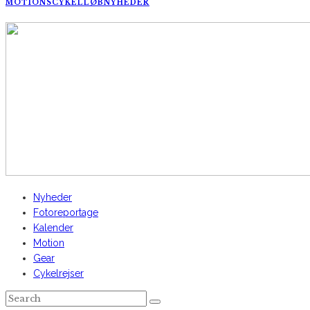
MOTIONSCYKELLØB
NYHEDER
AltomCykling.dk 2025 | Tel.: +45 23 49 19 39
Nyheder
Fotoreportage
Kalender
Motion
Gear
Cykelrejser