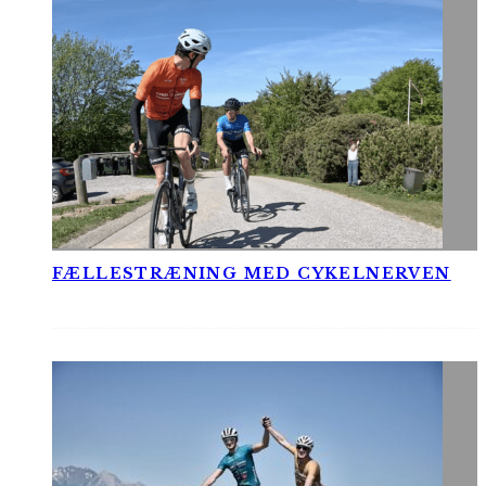
FÆLLESTRÆNING MED CYKELNERVEN