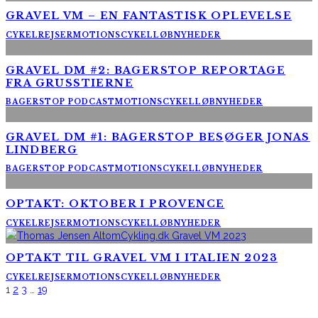
GRAVEL VM – EN FANTASTISK OPLEVELSE
CYKELREJSER
MOTIONSCYKELLØB
NYHEDER
GRAVEL DM #2: BAGERSTOP REPORTAGE
FRA GRUSSTIERNE
BAGERSTOP PODCAST
MOTIONSCYKELLØB
NYHEDER
GRAVEL DM #1: BAGERSTOP BESØGER JONAS
LINDBERG
BAGERSTOP PODCAST
MOTIONSCYKELLØB
NYHEDER
OPTAKT: OKTOBER I PROVENCE
CYKELREJSER
MOTIONSCYKELLØB
NYHEDER
OPTAKT TIL GRAVEL VM I ITALIEN 2023
CYKELREJSER
MOTIONSCYKELLØB
NYHEDER
1
2
3
…
19
AltomCykling.dk 2025 | Tel.: +45 23 49 19 39