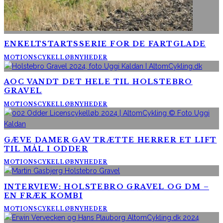
ENKELTSTARTSSERIE FOR DE FARTGLADE
MOTIONSCYKELLØB
NYHEDER
AOC VANDT DET HELE TIL HOLSTEBRO
GRAVEL
MOTIONSCYKELLØB
NYHEDER
GÆVE DAMER GAV TRÆTTE HERRER ET LIFT
TIL MÅL I ODDER
MOTIONSCYKELLØB
NYHEDER
INTERVIEW: HOLSTEBRO GRAVEL OG DM –
EN FRÆK KOMBI
MOTIONSCYKELLØB
NYHEDER