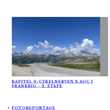
KAPITEL 3: CYKELNERVEN X AOC I
FRANKRIG – 2. ETAPE
FOTOREPORTAGE