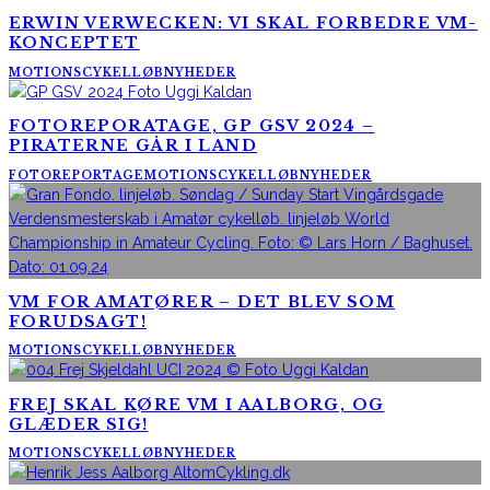
ERWIN VERWECKEN: VI SKAL FORBEDRE VM-
KONCEPTET
MOTIONSCYKELLØB
NYHEDER
FOTOREPORATAGE, GP GSV 2024 –
PIRATERNE GÅR I LAND
FOTOREPORTAGE
MOTIONSCYKELLØB
NYHEDER
VM FOR AMATØRER – DET BLEV SOM
FORUDSAGT!
MOTIONSCYKELLØB
NYHEDER
FREJ SKAL KØRE VM I AALBORG, OG
GLÆDER SIG!
MOTIONSCYKELLØB
NYHEDER