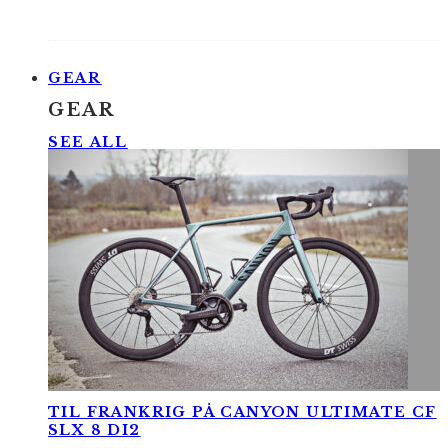
GEAR
GEAR
SEE ALL
TIL FRANKRIG PÅ CANYON ULTIMATE CF
SLX 8 DI2