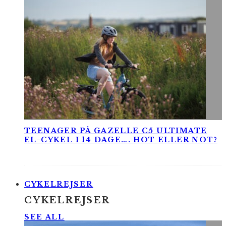
TEENAGER PÅ GAZELLE C5 ULTIMATE
EL-CYKEL I 14 DAGE…. HOT ELLER NOT?
CYKELREJSER
CYKELREJSER
SEE ALL