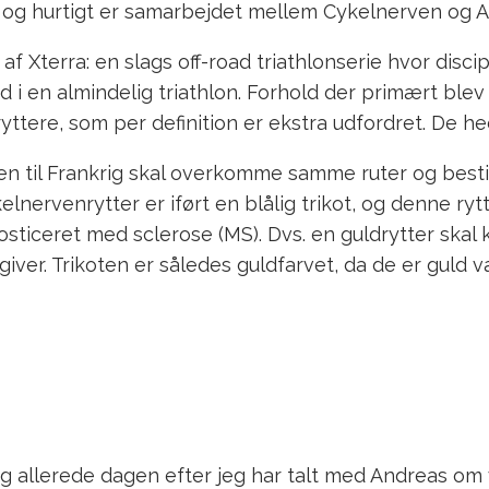
d, og hurtigt er samarbejdet mellem Cykelnerven og 
f Xterra: en slags off-road triathlonserie hvor disci
i en almindelig triathlon. Forhold der primært blev 
yttere, som per definition er ekstra udfordret. De h
ren til Frankrig skal overkomme samme ruter og be
lnervenrytter er iført en blålig trikot, og denne rytt
gnosticeret med sclerose (MS). Dvs. en guldrytter sk
ver. Trikoten er således guldfarvet, da de er guld v
, og allerede dagen efter jeg har talt med Andreas o