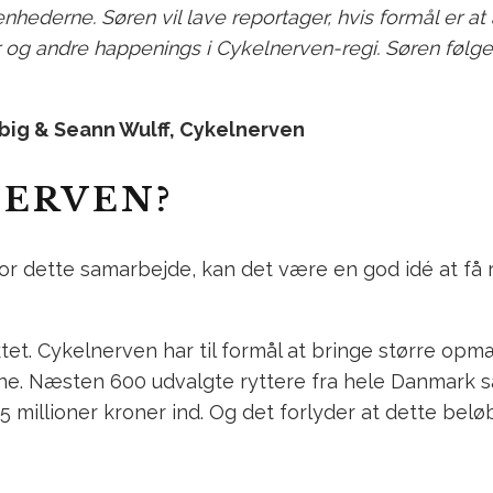
ivenhederne. Søren vil lave reportager, hvis formål er 
r og andre happenings i Cykelnerven-regi.
Søren følge
lbig & Seann Wulff, Cykelnerven
NERVEN?
r dette samarbejde, kan det være en god idé at få r
jektet. Cykelnerven har til formål at bringe størr
e. Næsten 600 udvalgte ryttere fra hele Danmark saml
millioner kroner ind. Og det forlyder at dette beløb