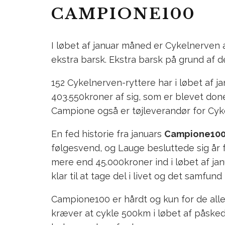
CAMPIONE100
I løbet af januar måned er Cykelnerven 
ekstra barsk. Ekstra barsk på grund af 
152 Cykelnerven-ryttere har i løbet af 
403.550kroner af sig, som er blevet don
Campione også er tøjleverandør for Cyke
En fed historie fra januars
Campione10
følgesvend, og Lauge besluttede sig år 
mere end 45.000kroner ind i løbet af jan
klar til at tage del i livet og det samfun
Campione100 er hårdt og kun for de all
kræver at cykle 500km i løbet af påsked