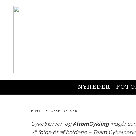
NYHEDER
FOTO
CYKEL
Home
CYKELREJSER
Cykelnerven og
AltomCykling
indgår sam
vil følge ét af holdene – Team Cykelnerve