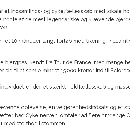
f et indsamlings- og cykelfællesskab med lokale hold
le nogle af de mest legendariske og krævende bjerge
ven.
ne i et 10 måneder langt forløb med træning, indsaml
jle bjergpas, kendt fra Tour de France, med mange h
r sig til at samle mindst 15.000 kroner ind til Scler
ndividuel, er der et stærkt holdfællesskab og masser 
rævende oplevelse, en velgørenhedsindsats og et st
ræfter bag Cykelnerven, omtaler ad flere omgange 
et med stolthed i stemmen.