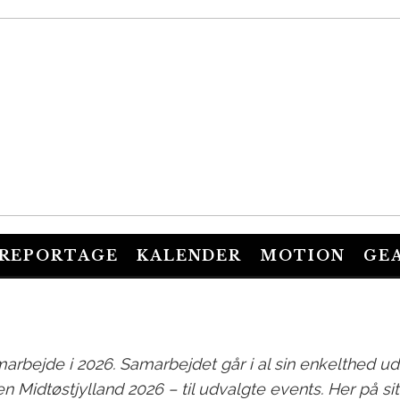
SØREN KUIPERS
·
CYKELREJSER
NYHEDER
·
FEBRUARY 25, 2
REPORTAGE
KALENDER
MOTION
GE
NERVEN X AO
arbejde i 2026.
Samarbejdet går i al sin enkelthed ud p
n Midtøstjylland 2026 – til udvalgte events. Her på si