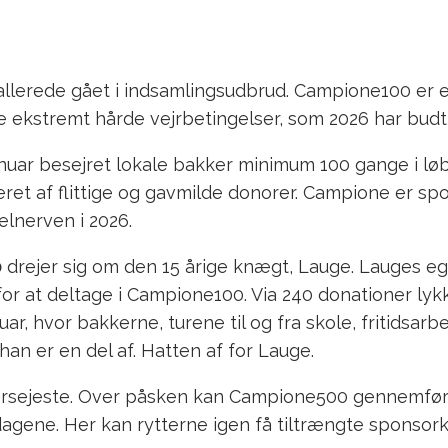
allerede gået i indsamlingsudbrud. Campione100 er 
de ekstremt hårde vejrbetingelser, som 2026 har budt
januar besejret lokale bakker minimum 100 gange i lø
eret af flittige og gavmilde donorer. Campione er sp
lnerven i 2026.
0
drejer sig om den 15 årige knægt, Lauge. Lauges eg
for at deltage i Campione100. Via 240 donationer lyk
uar, hvor bakkerne, turene til og fra skole, fritidsa
d han er en del af. Hatten af for Lauge.
ersejeste. Over påsken kan Campione500 gennemføres
agene. Her kan rytterne igen få tiltrængte sponsorkr