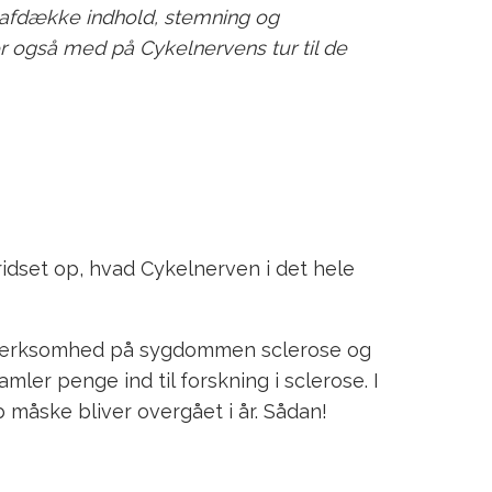
at afdække indhold, stemning og
r også med på Cykelnervens tur til de
idset op, hvad Cykelnerven i det hele
e opmærksomhed på sygdommen sclerose og
er penge ind til forskning i sclerose. I
 måske bliver overgået i år. Sådan!