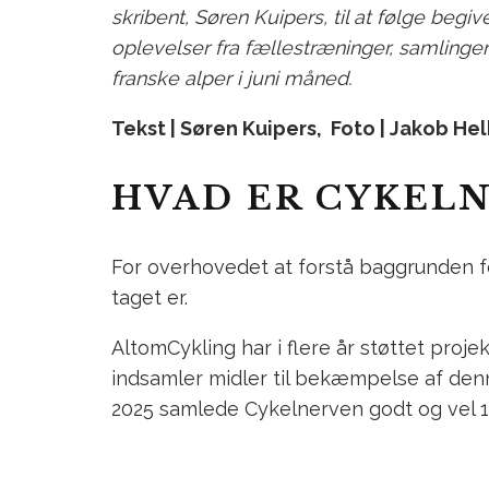
skribent, Søren Kuipers, til at følge beg
oplevelser fra fællestræninger, samlinge
franske alper i juni måned.
Tekst | Søren Kuipers, Foto | Jakob He
HVAD ER CYKEL
For overhovedet at forstå baggrunden fo
taget er.
AltomCykling har i flere år støttet pro
indsamler midler til bekæmpelse af denn
2025 samlede Cykelnerven godt og vel 15 