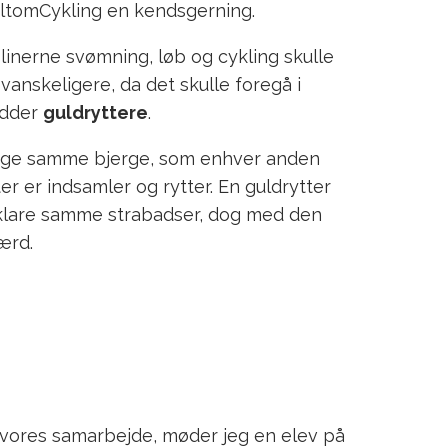
AltomCykling en kendsgerning.
plinerne svømning, løb og cykling skulle
vanskeligere, da det skulle foregå i
edder
guldryttere
.
stige samme bjerge, som enhver anden
er er indsamler og rytter. En guldrytter
al klare samme strabadser, dog med den
ærd.
m vores samarbejde, møder jeg en elev på