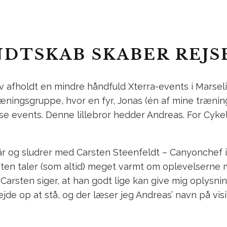
DTSKAB SKABER REJS
lev afholdt en mindre håndfuld Xterra-events i Marsel
træningsgruppe, hvor en fyr, Jonas (én af mine træn
disse events. Denne lillebror hedder Andreas. For Cy
står og sludrer med Carsten Steenfeldt – Canyonchef
sten taler (som altid) meget varmt om oplevelserne 
 Carsten siger, at han godt lige kan give mig oplysni
jde op at stå, og der læser jeg Andreas’ navn på vis