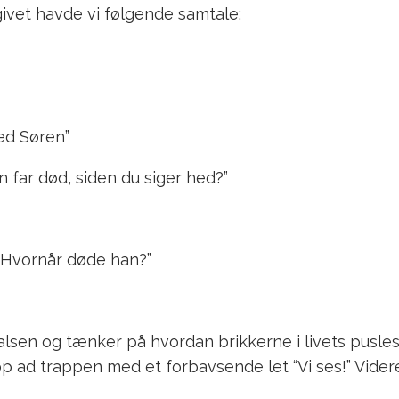
givet havde vi følgende samtale:
hed Søren”
n far død, siden du siger hed?”
. Hvornår døde han?”
 halsen og tænker på hvordan brikkerne i livets pusle
p ad trappen med et forbavsende let “Vi ses!” Videre t