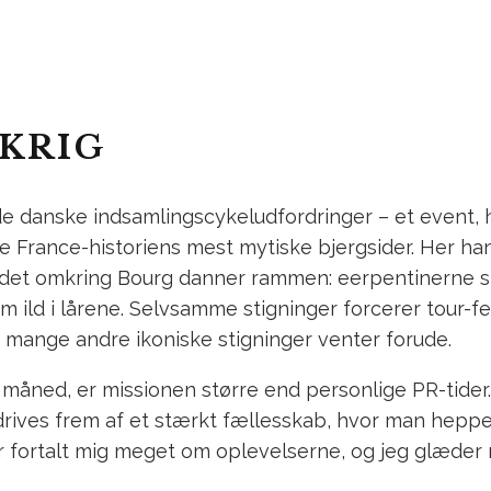
KRIG
e danske indsamlingscykeludfordringer – et event,
e France-historiens mest mytiske bjergsider. Her ha
området omkring Bourg danner rammen: eerpentinern
 ild i lårene. Selvsamme stigninger forcerer tour-
g mange andre ikoniske stigninger venter forude.
 måned, er missionen større end personlige PR-tider.
drives frem af et stærkt fællesskab, hvor man hepper
 fortalt mig meget om oplevelserne, og jeg glæder 