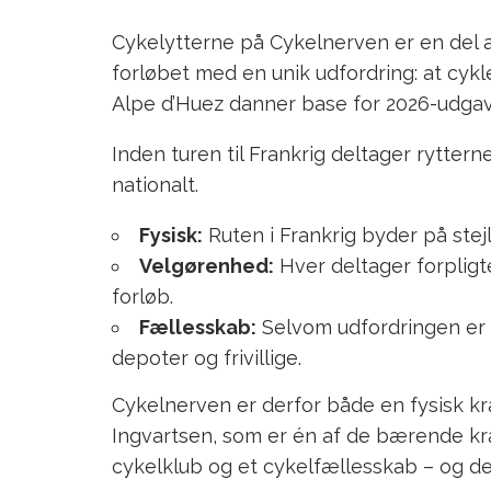
Cykelytterne på Cykelnerven er en del a
forløbet med en unik udfordring: at cyk
Alpe d’Huez danner base for 2026-udga
Inden turen til Frankrig deltager rytter
nationalt.
Fysisk:
Ruten i Frankrig byder på ste
Velgørenhed:
Hver deltager forpligte
forløb.
Fællesskab:
Selvom udfordringen er i
depoter og frivillige.
Cykelnerven er derfor både en fysisk k
Ingvartsen, som er én af de bærende k
cykelklub og et cykelfællesskab – og d