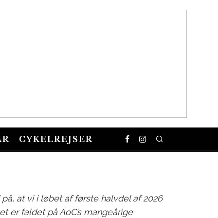
026
AR
CYKELREJSER
Foto © Jakob Helbig & Seann Wulff, Cykelnerven
C 2026
å, at vi i løbet af første halvdel af 2026
tet er faldet på AoC’s mangeårige