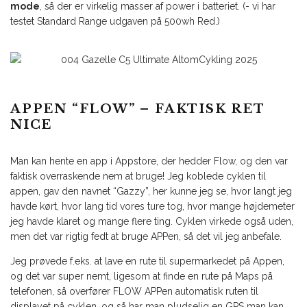
mode
, så der er virkelig masser af power i batteriet. (- vi har
testet Standard Range udgaven på 500wh Red.)
APPEN “FLOW” – FAKTISK RET
NICE
Man kan hente en app i Appstore, der hedder Flow, og den var
faktisk overraskende nem at bruge! Jeg koblede cyklen til
appen, gav den navnet “Gazzy”, her kunne jeg se, hvor langt jeg
havde kørt, hvor lang tid vores ture tog, hvor mange højdemeter
jeg havde klaret ️og mange flere ting. Cyklen virkede også uden,
men det var rigtig fedt at bruge APPen, så det vil jeg anbefale.
Jeg prøvede f.eks. at lave en rute til supermarkedet på Appen,
og det var super nemt, ligesom at finde en rute på Maps på
telefonen, så overfører FLOW APPen automatisk ruten til
displayet på cyklen, og så har man pludselig en GPS man kan