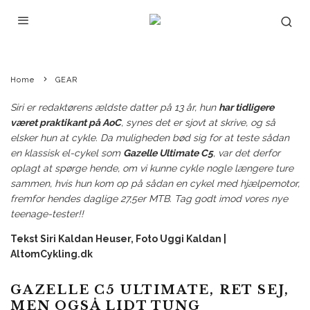
Home
GEAR
Siri er redaktørens ældste datter på 13 år, hun
har tidligere
været praktikant på AoC
, synes det er sjovt at skrive, og så
elsker hun at cykle. Da muligheden bød sig for at teste sådan
en klassisk el-cykel som
Gazelle Ultimate C5
, var det derfor
oplagt at spørge hende, om vi kunne cykle nogle længere ture
sammen, hvis hun kom op på sådan en cykel med hjælpemotor,
fremfor hendes daglige 27,5er MTB. Tag godt imod vores nye
teenage-tester!!
Tekst Siri Kaldan Heuser, Foto Uggi Kaldan |
AltomCykling.dk
GAZELLE C5 ULTIMATE, RET SEJ,
MEN OGSÅ LIDT TUNG