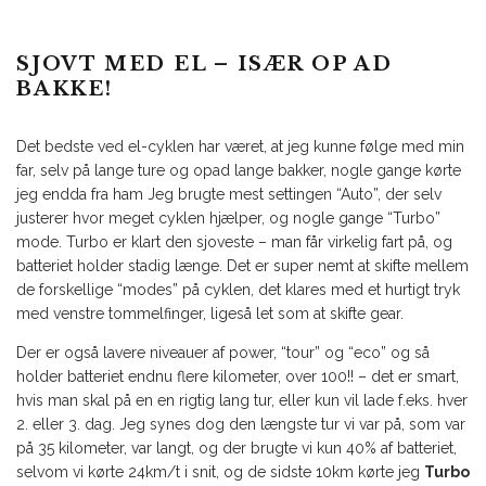
SJOVT MED EL – ISÆR OP AD
BAKKE!
Det bedste ved el-cyklen har været, at jeg kunne følge med min
far, selv på lange ture og opad lange bakker, nogle gange kørte
jeg endda fra ham Jeg brugte mest settingen “Auto”, der selv
justerer hvor meget cyklen hjælper, og nogle gange “Turbo”
mode. Turbo er klart den sjoveste – man får virkelig fart på, og
batteriet holder stadig længe. Det er super nemt at skifte mellem
de forskellige “modes” på cyklen, det klares med et hurtigt tryk
med venstre tommelfinger, ligeså let som at skifte gear.
Der er også lavere niveauer af power, “tour” og “eco” og så
holder batteriet endnu flere kilometer, over 100!! – det er smart,
hvis man skal på en en rigtig lang tur, eller kun vil lade f.eks. hver
2. eller 3. dag. Jeg synes dog den længste tur vi var på, som var
på 35 kilometer, var langt, og der brugte vi kun 40% af batteriet,
selvom vi kørte 24km/t i snit, og de sidste 10km kørte jeg
Turbo