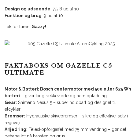
Design og udseende
: 7,5-8 ud af 10
Funktion og brug
: 9 ud af 10.
Tak for turen,
Gazzy!
FAKTABOKS OM GAZELLE C5
ULTIMATE
Motor & Batteri: Bosch centermotor med 500 eller 625 Wh
batteri
– giver lang rækkevidde og nem opladning
Gear:
Shimano Nexus 5 – super holdbart og designet til
elcykler
Bremser:
Hydrauliske skivebremser – sikre og effektive, selv i
regnvejr
Affjedring:
Teleskopforgaffel med 75 mm vandring – gør det
behageligt på brosten og grus