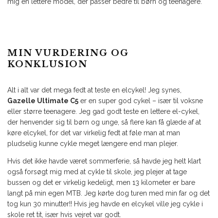
mig en lettere model, der passer bedre til børn og teenagere.
MIN VURDERING OG
KONKLUSION
Alt i alt var det mega fedt at teste en elcykel! Jeg synes,
Gazelle Ultimate C5
er en super god cykel – især til voksne
eller større teenagere. Jeg gad godt teste en lettere el-cykel,
der henvender sig til børn og unge, så flere kan få glæde af at
køre elcykel, for det var virkelig fedt at føle man at man
pludselig kunne cykle meget længere end man plejer.
Hvis det ikke havde været sommerferie, så havde jeg helt klart
også forsøgt mig med at cykle til skole, jeg plejer at tage
bussen og det er virkelig kedeligt, men 13 kilometer er bare
langt på min egen MTB. Jeg kørte dog turen med min far og det
tog kun 30 minutter!! Hvis jeg havde en elcykel ville jeg cykle i
skole ret tit, især hvis vejret var godt.