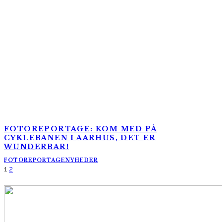
FOTOREPORTAGE: KOM MED PÅ
CYKLEBANEN I AARHUS, DET ER
WUNDERBAR!
FOTOREPORTAGE
NYHEDER
1
2
AltomCykling.dk 2025 | Tel.: +45 23 49 19 39