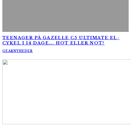
TEENAGER PÅ GAZELLE C5 ULTIMATE EL-
CYKEL I 14 DAGE…. HOT ELLER NOT?
GEAR
NYHEDER
AltomCykling.dk 2025 | Tel.: +45 23 49 19 39