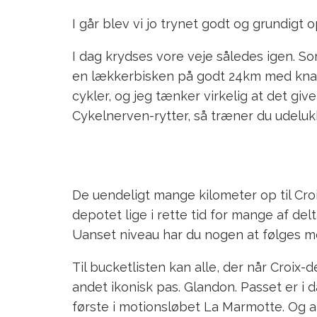
I går blev vi jo trynet godt og grundigt
I dag krydses vore veje således igen. Som
en lækkerbisken på godt 24km med knap 
cykler, og jeg tænker virkelig at det g
Cykelnerven-rytter, så træner du udeluk
De uendeligt mange kilometer op til Cro
depotet lige i rette tid for mange af del
Uanset niveau har du nogen at følges m
Til bucketlisten kan alle, der når Croix
andet ikonisk pas. Glandon. Passet er i
første i motionsløbet La Marmotte. Og a