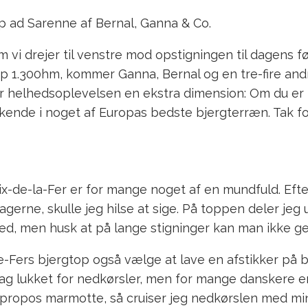
 op ad Sarenne af Bernal, Ganna & Co.
 vi drejer til venstre mod opstigningen til dagens fø
1.300hm, kommer Ganna, Bernal og en tre-fire andr
iver helhedsoplevelsen en ekstra dimension: Om du e
kende i noget af Europas bedste bjergterræn. Tak fo
ix-de-la-Fer er for mange noget af en mundfuld. Eft
tagerne, skulle jeg hilse at sige. På toppen deler jeg
ed, men husk at på lange stigninger kan man ikke ge
-de-Fers bjergtop også vælge at lave en afstikker på 
 dag lukket for nedkørsler, men for mange danskere e
propos marmotte, så cruiser jeg nedkørslen med min 