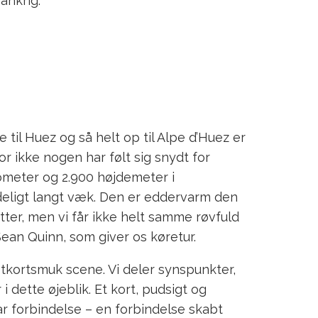
ankrig.
il Huez og så helt op til Alpe d’Huez er
r ikke nogen har følt sig snydt for
lometer og 2.900 højdemeter i
ndeligt langt væk. Den er eddervarm den
tter, men vi får ikke helt samme røvfuld
Sean Quinn, som giver os køretur.
stkortsmuk scene. Vi deler synspunkter,
 dette øjeblik. Et kort, pudsigt og
r forbindelse – en forbindelse skabt