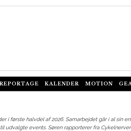
SØREN KUIPERS
·
NYHEDER
·
JUNE 19, 2026
: CYKELNERV
REPORTAGE
KALENDER
MOTION
GE
NKRIG – 3. E
r i første halvdel af 2026.
Samarbejdet går i al sin en
il udvalgte events. Søren rapporterer
fra Cykelnervens