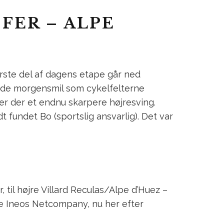
-FER – ALPE
Første del af dagens etape går ned
ade morgensmil som cykelfelterne
 er der et endnu skarpere højresving.
 fundet Bo (sportslig ansvarlig). Det var
 til højre Villard Reculas/Alpe d’Huez –
ke Ineos Netcompany, nu her efter