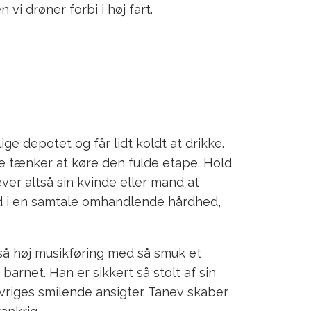
vi drøner forbi i høj fart.
ige depotet og får lidt koldt at drikke.
e tænker at køre den fulde etape. Hold
er altså sin kvinde eller mand at
ed i en samtale omhandlende hårdhed,
 så høj musikføring med så smuk et
arnet. Han er sikkert så stolt af sin
 øvriges smilende ansigter. Tanev skaber