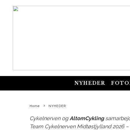
KAPITEL 4
NYHEDER
FOTO
FRA
Home
NYHEDER
Cykelnerven og
AltomCykling
samarbejde
Team Cykelnerven Midtøstjylland 2026 – t