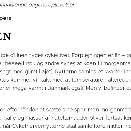
omhandlende dagens oplevelser.
ipers
EN
lpe d’Huez nydes cykellivet. Forplejningen er fin – 
r heeeelt nok og andre synes at køen til morgenmaden
gt med glimt i øjet). Rytterne samles et kvarter inde
fotos kommer vi i takt med at temperaturen allerede 
 der er mega-varmt i Danmark også. Men vi befinder os
r efterhånden at sætte sine spor, men morgenmaden
uice, kaffe og masser af nutellamadder bliver fortsat 
når Cykelnervenrytterne skal samle flere midler in