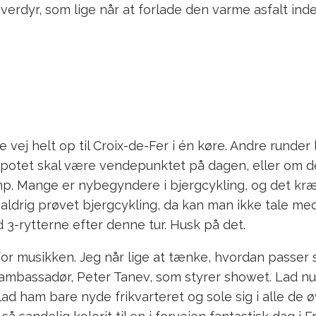
rdyr, som lige når at forlade den varme asfalt inden 
 vej helt op til Croix-de-Fer i én køre. Andre runder l
potet skal være vendepunktet på dagen, eller om d
. Mange er nybegyndere i bjergcykling, og det kræv
 aldrig prøvet bjergcykling, da kan man ikke tale m
d 3-rytterne efter denne tur. Husk på det.
 for musikken. Jeg når lige at tænke, hvordan passer
 ambassadør, Peter Tanev, som styrer showet. Lad nu b
å lad ham bare nyde frikvarteret og sole sig i alle de