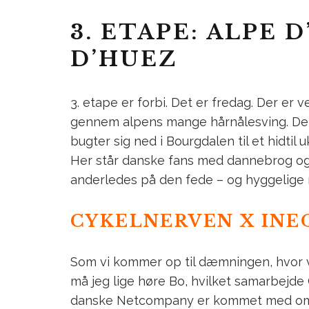
3. ETAPE: ALPE 
D’HUEZ
3. etape er forbi. Det er fredag. Der er 
gennem alpens mange hårnålesving. Det
bugter sig ned i Bourgdalen til et hidtil
Her står danske fans med dannebrog og hø
anderledes på den fede – og hyggelige
CYKELNERVEN X INE
Som vi kommer op til dæmningen, hvor vej
må jeg lige høre Bo, hvilket samarbejde
danske Netcompany er kommet med o