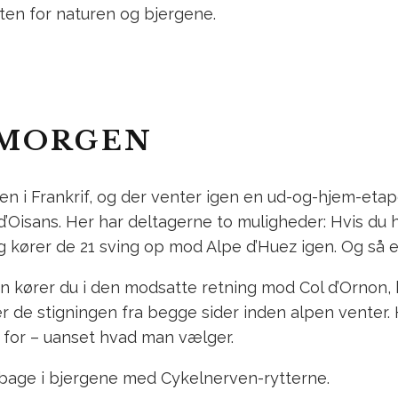
ten for naturen og bjergene.
 MORGEN
en i Frankrif, og der venter igen en ud-og-hjem-etap
’Oisans. Her har deltagerne to muligheder: Hvis du 
kører de 21 sving op mod Alpe d’Huez igen. Og så er
nken kører du i den modsatte retning mod Col d’Ornon
r de stigningen fra begge sider inden alpen venter. 
g for – uanset hvad man vælger.
bage i bjergene med Cykelnerven-rytterne.