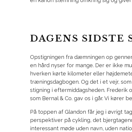
en kanon stemning omkring sig og giver så
DAGENS SIDSTE 
Opstigningen fra dæmningen op gennem sk
en hård nyser for mange. Der er ikke mul
hverken kørte kilometer eller højdemeter
træningsdagbogen. Og det i et vejr, som
stigning i eftermiddagsheden. Frederik o
som Bernal & Co. gav os i går. Vi kører b
På toppen af Glandon får jeg i øvrigt t
perspektiver på cykling, det bjergtagend
interessant møde uden navn, uden nation