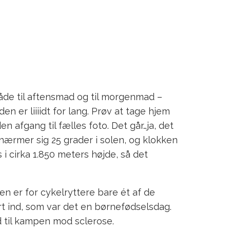
både til aftensmad og til morgenmad –
 er liiiidt for lang. Prøv at tage hjem
n afgang til fælles foto. Det går…ja, det
nærmer sig 25 grader i solen, og klokken
 i cirka 1.850 meters højde, så det
 er for cykelryttere bare ét af de
kørt ind, som var det en børnefødselsdag.
d til kampen mod sclerose.