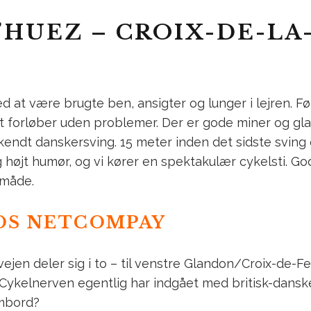
D’HUEZ – CROIX-DE-LA
ved at være brugte ben, ansigter og lunger i lejren. 
 forløber uden problemer. Der er gode miner og gl
 ukendt danskersving. 15 meter inden det sidste sving
jt humør, og vi kører en spektakulær cykelsti. Godt
 måde.
OS NETCOMPAY
en deler sig i to – til venstre Glandon/Croix-de-Fer,
 Cykelnerven egentlig har indgået med britisk-dans
mbord?