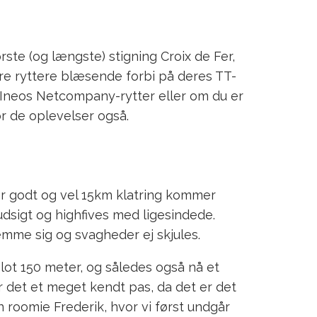
rste (og længste) stigning Croix de Fer,
e ryttere blæsende forbi på deres TT-
r Ineos Netcompany-rytter eller om du er
r de oplevelser også.
er godt og vel 15km klatring kommer
 udsigt og highfives med ligesindede.
mme sig og svagheder ej skjules.
blot 150 meter, og således også nå et
r det et meget kendt pas, da det er det
roomie Frederik, hvor vi først undgår