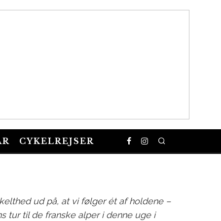
EN X AOC I
AR
CYKELREJSER
TAPE
kelthed ud på, at vi følger ét af holdene –
 tur til de franske alper i denne uge i