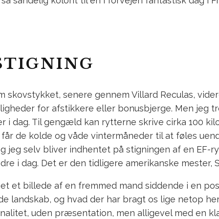
 sandelig kolorit til en i forvejen fantastisk dag i Fr
STIGNING
ovstykket, senere gennem Villard Reculas, videre t
igheder for afstikkere eller bonusbjerge. Men jeg tro
 i dag. Til gengæld kan rytterne skrive cirka 100 ki
 får de kolde og våde vintermåneder til at føles ue
g jeg selv bliver indhentet på stigningen af en EF-ry
edre i dag. Det er den tidligere amerikanske mester, 
aget et billede af en fremmed mand siddende i en po
e landskab, og hvad der har bragt os lige netop her i
alitet, uden præsentation, men alligevel med en kla