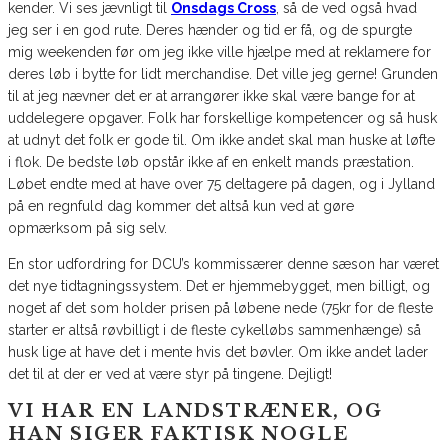
kender. Vi ses jævnligt til
Onsdags Cross
, så de ved også hvad
jeg ser i en god rute. Deres hænder og tid er få, og de spurgte
mig weekenden før om jeg ikke ville hjælpe med at reklamere for
deres løb i bytte for lidt merchandise. Det ville jeg gerne! Grunden
til at jeg nævner det er at arrangører ikke skal være bange for at
uddelegere opgaver. Folk har forskellige kompetencer og så husk
at udnyt det folk er gode til. Om ikke andet skal man huske at løfte
i flok. De bedste løb opstår ikke af en enkelt mands præstation.
Løbet endte med at have over 75 deltagere på dagen, og i Jylland
på en regnfuld dag kommer det altså kun ved at gøre
opmærksom på sig selv.
En stor udfordring for DCU’s kommissærer denne sæson har været
det nye tidtagningssystem. Det er hjemmebygget, men billigt, og
noget af det som holder prisen på løbene nede (75kr for de fleste
starter er altså røvbilligt i de fleste cykelløbs sammenhænge) så
husk lige at have det i mente hvis det bøvler. Om ikke andet lader
det til at der er ved at være styr på tingene. Dejligt!
VI HAR EN LANDSTRÆNER, OG
HAN SIGER FAKTISK NOGLE