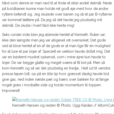
hård som denne er man nød til at finde et eller andet delmål. Nede
på boldbanen kunne man holde ret godt øje med hvor de andre
ryttere befandt sig. Jeg skulede over banen og så et par B-rytterne
var kommet tættere på. Da jeg så det havde jeg pludselig mit
delmål. De skulle i hvert fald ikke hente mig!
Seks runder inde blev jeg allerede hentet af Kenneth. Ruten var
ikke den længste men jeg var alligevel ret overrasket. Det gode
ved at blive hentet af en af de gode er at man lige får en mulighed
for at lure et par linjer af. Specielt en sektion havde drillet mig. Det
var en bestemt mudret opkørsel, som i mine øjne kun havde to
linjer. De var begge glatte og meget svære at få bid på. Men så
kom Kenneth og så var der pludselig en tredje… Helt ud til venstre,
presse tapen lidt, op på en lille lip hvor græsset stadig havde bid,
give gas, ned inden næste pæl og tværs over bakken for at fange
noget græs i modsatte side og holde momentum til toppen.
Imponeret!
Kenneth Hansen og resten © Photo: Uggi Kaldan // AltomCyk