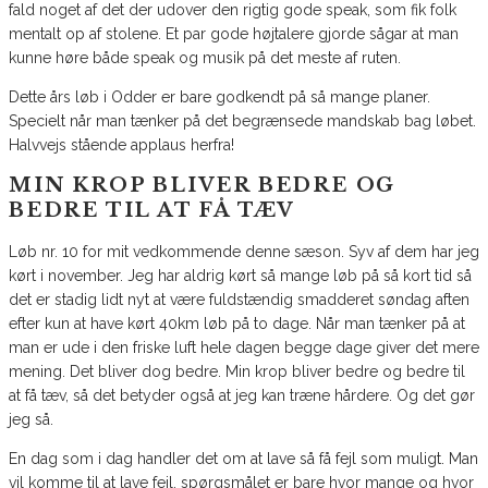
fald noget af det der udover den rigtig gode speak, som fik folk
mentalt op af stolene. Et par gode højtalere gjorde sågar at man
kunne høre både speak og musik på det meste af ruten.
Dette års løb i Odder er bare godkendt på så mange planer.
Specielt når man tænker på det begrænsede mandskab bag løbet.
Halvvejs stående applaus herfra!
MIN KROP BLIVER BEDRE OG
BEDRE TIL AT FÅ TÆV
Løb nr. 10 for mit vedkommende denne sæson. Syv af dem har jeg
kørt i november. Jeg har aldrig kørt så mange løb på så kort tid så
det er stadig lidt nyt at være fuldstændig smadderet søndag aften
efter kun at have kørt 40km løb på to dage. Når man tænker på at
man er ude i den friske luft hele dagen begge dage giver det mere
mening. Det bliver dog bedre. Min krop bliver bedre og bedre til
at få tæv, så det betyder også at jeg kan træne hårdere. Og det gør
jeg så.
En dag som i dag handler det om at lave så få fejl som muligt. Man
vil komme til at lave fejl, spørgsmålet er bare hvor mange og hvor