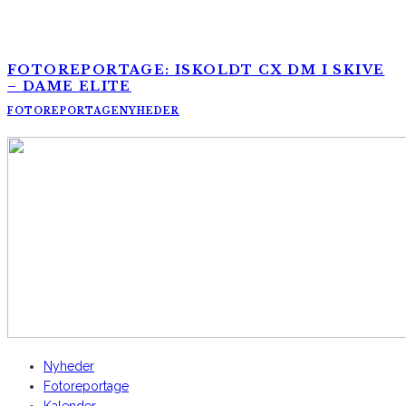
FOTOREPORTAGE: ISKOLDT CX DM I SKIVE
– DAME ELITE
FOTOREPORTAGE
NYHEDER
AltomCykling.dk 2025 | Tel.: +45 23 49 19 39
Nyheder
Fotoreportage
Kalender