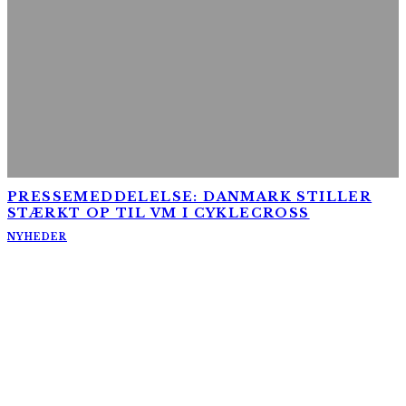
PRESSEMEDDELELSE: DANMARK STILLER
STÆRKT OP TIL VM I CYKLECROSS
NYHEDER