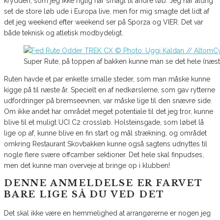
krydderi, som jeg ikke rigtig har smagt til andre løb. Jeg har aldrig
set de store løb ude i Europa live, men for mig smagte det lidt af
det jeg weekend efter weekend ser på Sporza og VIER. Det var
både teknisk og atletisk modbydeligt.
Super Rute, på toppen af bakken kunne man se det hele (næs
Ruten havde et par enkelte smalle steder, som man måske kunne
kigge på til næste år. Specielt en af nedkørslerne, som gav rytterne
udfordringer på bremseevnen, var måske lige til den snævre side.
Om ikke andet har området meget potentiale til det jeg tror, kunne
blive til et muligt UCI C2 crossløb. Holsteinsgade, som løbet lå
lige op af, kunne blive en fin start og mål strækning, og området
omkring Restaurant Skovbakken kunne også sagtens udnyttes til
nogle flere svære offcamber sektioner. Det hele skal finpudses,
men det kunne man overveje at bringe op i klubben!
DENNE ANMELDELSE ER FARVET
BARE LIGE SÅ DU VED DET
Det skal ikke være en hemmelighed at arrangørerne er nogen jeg