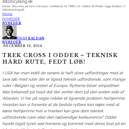
Simon Zdrenka på den tekniske nedkørsel til TREK CX i Odder © Photo: Uggi Kaldan //
Altomcykling.dk
Home
NYHEDER
NYHEDER
UGGI KALDAN
·
NYHEDER
·
DECEMBER 12, 2014
TREK CROSS I ODDER – TEKNISK
HÅRD RUTE, FEDT LØB!
I USA har man indtil de senere år haft store udfordringer med at
lave løb med ruter der er ligeså teknisk udfordrende, som mange
ruter i Belgien og resten af Europa. Rytterne bliver simpelthen
ikke forberedt på hvad det der venter dem på den anden side af
Atlanten. Vi har på nogle måder et lignende problem herhjemme.
Hvordan kan vi forvente at de bedste ryttere kan nøjes med at
kører herhjemme hvis vi hverken kan give dem teknisk
udfordrende ruter eller den nødvendige konkurrence? Odder
havde taget tyren ved hornene og kommet med deres bud på en