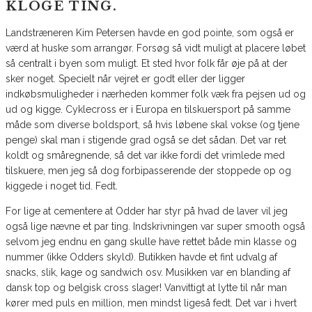
KLOGE TING.
Landstræneren Kim Petersen havde en god pointe, som også er
værd at huske som arrangør. Forsøg så vidt muligt at placere løbet
så centralt i byen som muligt. Et sted hvor folk får øje på at der
sker noget. Specielt når vejret er godt eller der ligger
indkøbsmuligheder i nærheden kommer folk væk fra pejsen ud og
ud og kigge. Cyklecross er i Europa en tilskuersport på samme
måde som diverse boldsport, så hvis løbene skal vokse (og tjene
penge) skal man i stigende grad også se det sådan. Det var ret
koldt og småregnende, så det var ikke fordi det vrimlede med
tilskuere, men jeg så dog forbipasserende der stoppede op og
kiggede i noget tid. Fedt.
For lige at cementere at Odder har styr på hvad de laver vil jeg
også lige nævne et par ting. Indskrivningen var super smooth også
selvom jeg endnu en gang skulle have rettet både min klasse og
nummer (ikke Odders skyld). Butikken havde et fint udvalg af
snacks, slik, kage og sandwich osv. Musikken var en blanding af
dansk top og belgisk cross slager! Vanvittigt at lytte til når man
kører med puls en million, men mindst ligeså fedt. Det var i hvert