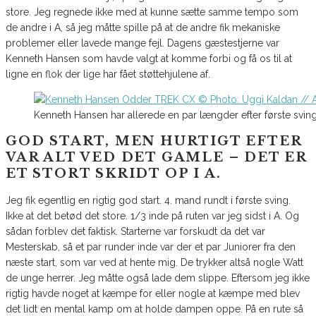
store. Jeg regnede ikke med at kunne sætte samme tempo som
de andre i A, så jeg måtte spille på at de andre fik mekaniske
problemer eller lavede mange fejl. Dagens gæstestjerne var
Kenneth Hansen som havde valgt at komme forbi og få os til at
ligne en flok der lige har fået støttehjulene af.
Kenneth Hansen har allerede en par længder efter første svi
GOD START, MEN HURTIGT EFTER
VAR ALT VED DET GAMLE – DET ER
ET STORT SKRIDT OP I A.
Jeg fik egentlig en rigtig god start. 4. mand rundt i første sving.
Ikke at det betød det store. 1/3 inde på ruten var jeg sidst i A. Og
sådan forblev det faktisk. Starterne var forskudt da det var
Mesterskab, så et par runder inde var der et par Juniorer fra den
næste start, som var ved at hente mig. De trykker altså nogle Watt
de unge herrer. Jeg måtte også lade dem slippe. Eftersom jeg ikke
rigtig havde noget at kæmpe for eller nogle at kæmpe med blev
det lidt en mental kamp om at holde dampen oppe. På en rute så