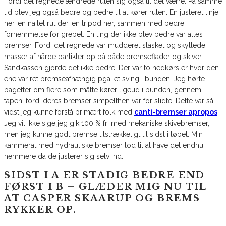
Fordi det regnede ændrede ruten sig også til det værre. På samme
tid blev jeg også bedre og bedre til at kører ruten. En justeret linje
her, en nailet rut der, en tripod her, sammen med bedre
fornemmelse for grebet. En ting der ikke blev bedre var alles
bremser. Fordi det regnede var mudderet slasket og skyllede
masser af hårde partikler op på både bremseflader og skiver.
Sandkassen gjorde det ikke bedre. Der var to nedkørsler hvor den
ene var ret bremseafhængig pga. et sving i bunden. Jeg hørte
bagefter om flere som måtte kører ligeud i bunden, gennem
tapen, fordi deres bremser simpelthen var for slidte. Dette var så
vidst jeg kunne forstå primært folk med
canti-bremser apropos
.
Jeg vil ikke sige jeg gik 100 % fri med mekaniske skivebremser,
men jeg kunne godt bremse tilstrækkeligt til sidst i løbet. Min
kammerat med hydrauliske bremser lod til at have det endnu
nemmere da de justerer sig selv ind.
SIDST I A ER STADIG BEDRE END
FØRST I B – GLÆDER MIG NU TIL
AT CASPER SKAARUP OG BREMS
RYKKER OP.