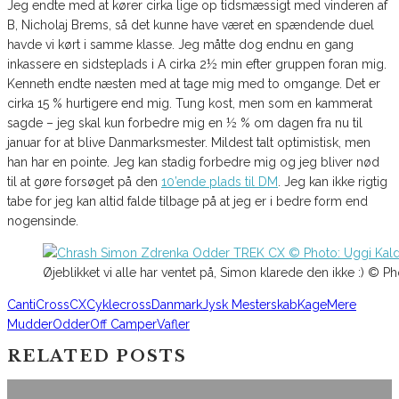
Jeg endte med at kører cirka lige op tidsmæssigt med vinderen af
B, Nicholaj Brems, så det kunne have været en spændende duel
havde vi kørt i samme klasse. Jeg måtte dog endnu en gang
inkassere en sidsteplads i A cirka 2½ min efter gruppen foran mig.
Kenneth endte næsten med at tage mig med to omgange. Det er
cirka 15 % hurtigere end mig. Tung kost, men som en kammerat
sagde – jeg skal kun forbedre mig en ½ % om dagen fra nu til
januar for at blive Danmarksmester. Mildest talt optimistisk, men
han har en pointe. Jeg kan stadig forbedre mig og jeg bliver nød
til at gøre forsøget på den
10’ende plads til DM
. Jeg kan ikke rigtig
tabe for jeg kan altid falde tilbage på at jeg er i bedre form end
nogensinde.
Øjeblikket vi alle har ventet på, Simon klarede den ikke :) © 
Canti
Cross
CX
Cyklecross
Danmark
Jysk Mesterskab
Kage
Mere
Mudder
Odder
Off Camper
Vafler
RELATED POSTS