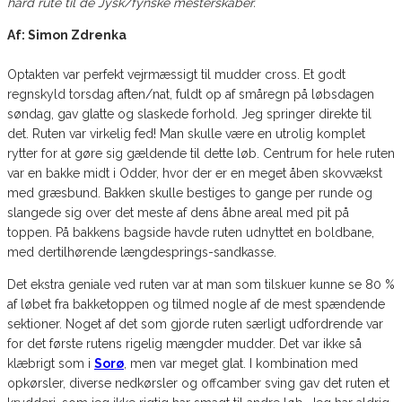
hård rute til de Jysk/fynske mesterskaber.
Af: Simon Zdrenka
Optakten var perfekt vejrmæssigt til mudder cross. Et godt
regnskyld torsdag aften/nat, fuldt op af småregn på løbsdagen
søndag, gav glatte og slaskede forhold. Jeg springer direkte til
det. Ruten var virkelig fed! Man skulle være en utrolig komplet
rytter for at gøre sig gældende til dette løb. Centrum for hele ruten
var en bakke midt i Odder, hvor der er en meget åben skovvækst
med græsbund. Bakken skulle bestiges to gange per runde og
slangede sig over det meste af dens åbne areal med pit på
toppen. På bakkens bagside havde ruten udnyttet en boldbane,
med dertilhørende længdesprings-sandkasse.
Det ekstra geniale ved ruten var at man som tilskuer kunne se 80 %
af løbet fra bakketoppen og tilmed nogle af de mest spændende
sektioner. Noget af det som gjorde ruten særligt udfordrende var
for det første rutens rigelig mængder mudder. Det var ikke så
klæbrigt som i
Sorø
, men var meget glat. I kombination med
opkørsler, diverse nedkørsler og offcamber sving gav det ruten et