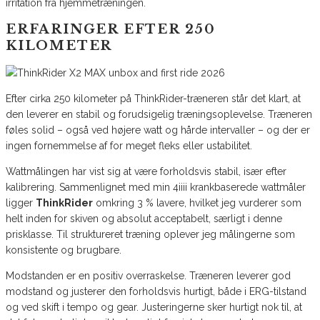
irritation fra hjemmetræningen.
ERFARINGER EFTER 250
KILOMETER
Efter cirka 250 kilometer på ThinkRider-træneren står det klart, at
den leverer en stabil og forudsigelig træningsoplevelse. Træneren
føles solid – også ved højere watt og hårde intervaller – og der er
ingen fornemmelse af for meget fleks eller ustabilitet.
Wattmålingen har vist sig at være forholdsvis stabil, især efter
kalibrering. Sammenlignet med min 4iiii krankbaserede wattmåler
ligger
ThinkRider
omkring 3 % lavere, hvilket jeg vurderer som
helt inden for skiven og absolut acceptabelt, særligt i denne
prisklasse. Til struktureret træning oplever jeg målingerne som
konsistente og brugbare.
Modstanden er en positiv overraskelse. Træneren leverer god
modstand og justerer den forholdsvis hurtigt, både i ERG-tilstand
og ved skift i tempo og gear. Justeringerne sker hurtigt nok til, at