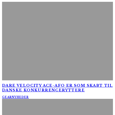
DARE VELOCITY ACE-AFO ER SOM SKABT TIL
DANSKE KONKURRENCERYTTERE
GEAR
NYHEDER