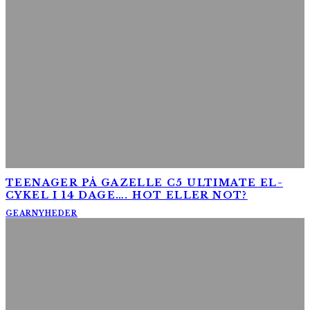
TEENAGER PÅ GAZELLE C5 ULTIMATE EL-
CYKEL I 14 DAGE…. HOT ELLER NOT?
GEAR
NYHEDER