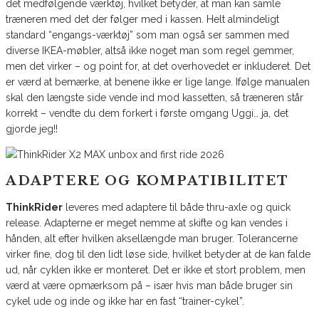
det medfølgende værktøj, hvilket betyder, at man kan samle
træneren med det der følger med i kassen. Helt almindeligt
standard “engangs-værktøj” som man også ser sammen med
diverse IKEA-møbler, altså ikke noget man som regel gemmer,
men det virker – og point for, at det overhovedet er inkluderet. Det
er værd at bemærke, at benene ikke er lige lange. Ifølge manualen
skal den længste side vende ind mod kassetten, så træneren står
korrekt – vendte du dem forkert i første omgang Uggi… ja, det
gjorde jeg!!
ADAPTERE OG KOMPATIBILITET
ThinkRider
leveres med adaptere til både thru-axle og quick
release. Adapterne er meget nemme at skifte og kan vendes i
hånden, alt efter hvilken aksellængde man bruger. Tolerancerne
virker fine, dog til den lidt løse side, hvilket betyder at de kan falde
ud, når cyklen ikke er monteret. Det er ikke et stort problem, men
værd at være opmærksom på – især hvis man både bruger sin
cykel ude og inde og ikke har en fast “trainer-cykel”.