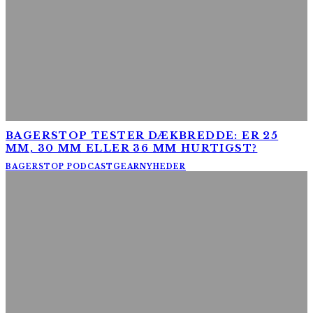
BAGERSTOP TESTER DÆKBREDDE: ER 25
MM, 30 MM ELLER 36 MM HURTIGST?
BAGERSTOP PODCAST
GEAR
NYHEDER