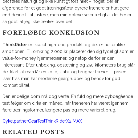
det føles naturligt og ikke kunstigt forsinket – noget, der er
afgørende for et godt træningsflow, dyrere trænere er hurtigere
end denne til at justere, men min oplevelse er ærligt at det her er
så godt, at jeg ikke tænker over det.
FORELØBIG KONKLUSION
ThinkRider
er ikke et high-end produkt, og det er heller ikke
ambitionen. Til omkring 2.000 kr. placerer den sig tydeligt som en
value-for-money hjemmetræner, og netop derfor er den
interessant. Efter unboxing, opsætning og 250 kilometers brug står
det klart, at man får en solid, stabil og brugbar træner til prisen –
især hvis man har moderne geargrupper og behov for god
kompatibilitet.
Den endelige dom må dog vente. En fuld og mere dybdegående
test følger om cirka en måned, når træneren har været igennem
flere træningsformer, længere pas og mere varieret brug.
Cykelpartner
Gear
Test
ThinkRider
X2 MAX
RELATED POSTS