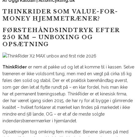
Af Uggi Kaldan | AltomCykling.dk
THINKRIDER SOM VALUE-FOR-
MONEY HJEMMETRÆNER?
FØRSTEHÅNDSINDTRYK EFTER
250 KM –
UNBOXING OG
OPSÆTNING
ThinkRider
er nem at pakke ud og let at komme til i kassen. Selve
træneren er ikke voldsomt tung, men med en vægt på cirka 16 kg
føles den solid og stabil. Der er et praktisk bærehåndtag øverst,
som gør den let at flytte rundt på – en klar fordel, hvis man ikke
har et permanent træningssetup. ThinkRider er et kinesisk firma,
der har været igang siden 2015, de har ry for at bygge i glimrende
kvalitet – hvilket forklarer at mærket kan findes på markedet i ikke
mindre end 58 lande, OG – er et af de meste solgte
indendørstrænermærker i hjemlandet.
Opsætningen tog omkring fem minutter. Benene skrues på med