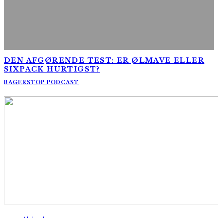
DEN AFGØRENDE TEST: ER ØLMAVE ELLER
SIXPACK HURTIGST?
BAGERSTOP PODCAST
AltomCykling.dk 2025 | Tel.: +45 23 49 19 39