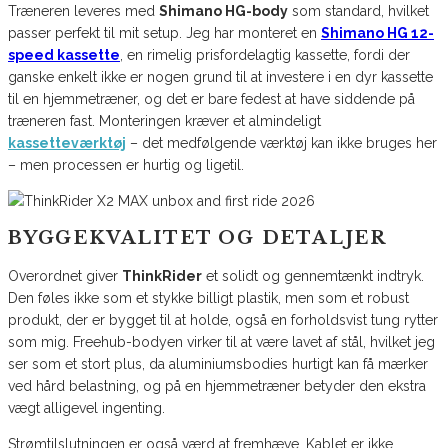
Træneren leveres med
Shimano HG-body
som standard, hvilket
passer perfekt til mit setup. Jeg har monteret en
Shimano HG 12-
speed kassette
, en rimelig prisfordelagtig kassette, fordi der
ganske enkelt ikke er nogen grund til at investere i en dyr kassette
til en hjemmetræner, og det er bare fedest at have siddende på
træneren fast. Monteringen kræver et almindeligt
kassetteværktøj
– det medfølgende værktøj kan ikke bruges her
– men processen er hurtig og ligetil.
BYGGEKVALITET OG DETALJER
Overordnet giver
ThinkRider
et solidt og gennemtænkt indtryk.
Den føles ikke som et stykke billigt plastik, men som et robust
produkt, der er bygget til at holde, også en forholdsvist tung rytter
som mig. Freehub-bodyen virker til at være lavet af stål, hvilket jeg
ser som et stort plus, da aluminiumsbodies hurtigt kan få mærker
ved hård belastning, og på en hjemmetræner betyder den ekstra
vægt alligevel ingenting.
Strømtilslutningen er også værd at fremhæve. Kablet er ikke