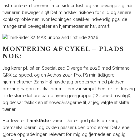
fastmonteret i træneren, men sidder løst, og kan bevæge sig, når
træneren bevæger sig!! Det mindsker risikoen for slid og senere
kontaktproblemer, hvor ledningen knækker indvendig pga. de
mange små bevægelser en hjemmetræner har, smart.
MONTERING AF CYKEL – PLADS
NOK?
Jeg kører pt. på en Specialized Diverge fra 2026 med Shimano
GRX 12-speed, og en Aethos 2024 Pro. På min tidligere
hjemmetræner (Saris H3) havde jeg problemer med pladsen
omkring bagbremsekaliberen – der var simpelthen for lidt frigang
til de større kalibre på de nyere geargruppe (12 speed navnligt),
og det var faktisk en af hovedårsagerne til, at jeg valgte at skifte
træner.
Her leverer
ThinkRider
varen. Der er god plads omkring
bremsekaliberen, og cyklen passer uden problemer. Det alene
gjorde opgraderingen relevant for mig og fjernede en daglig