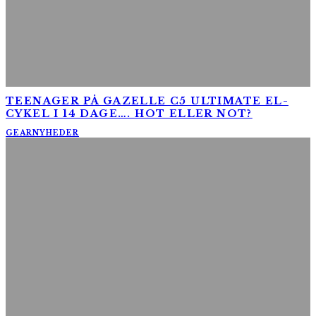
TEENAGER PÅ GAZELLE C5 ULTIMATE EL-
CYKEL I 14 DAGE…. HOT ELLER NOT?
GEAR
NYHEDER