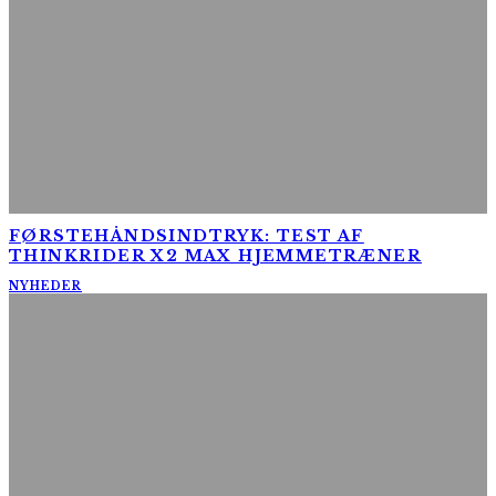
FØRSTEHÅNDSINDTRYK: TEST AF
THINKRIDER X2 MAX HJEMMETRÆNER
NYHEDER