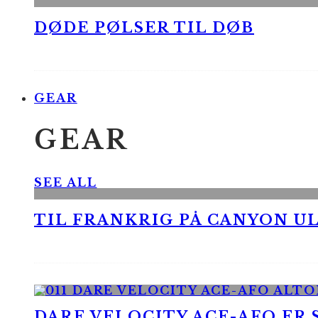
DØDE PØLSER TIL DØB
GEAR
GEAR
SEE ALL
TIL FRANKRIG PÅ CANYON UL
DARE VELOCITY ACE-AFO ER