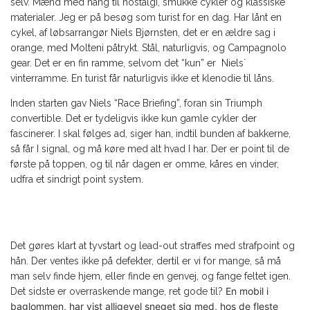
selv. Mænd med hang til nostalgi, smukke cykler og klassiske
materialer. Jeg er på besøg som turist for en dag. Har lånt en
cykel, af løbsarrangør Niels Bjørnsten, det er en ældre sag i
orange, med Molteni påtrykt. Stål, naturligvis, og Campagnolo
gear. Det er en fin ramme, selvom det “kun” er Niels´
vinterramme. En turist får naturligvis ikke et klenodie til låns.
Inden starten gav Niels “Race Briefing”, foran sin Triumph
convertible. Det er tydeligvis ikke kun gamle cykler der
fascinerer. I skal følges ad, siger han, indtil bunden af bakkerne,
så får I signal, og må køre med alt hvad I har. Der er point til de
første på toppen, og til når dagen er omme, kåres en vinder,
udfra et sindrigt point system.
Det gøres klart at tyvstart og lead-out straffes med strafpoint og
hån. Der ventes ikke på defekter, dertil er vi for mange, så må
man selv finde hjem, eller finde en genvej, og fange feltet igen.
En mobil i
Det sidste er overraskende mange, ret gode til?
baglommen, har vist alligevel sneget sig med, hos de fleste