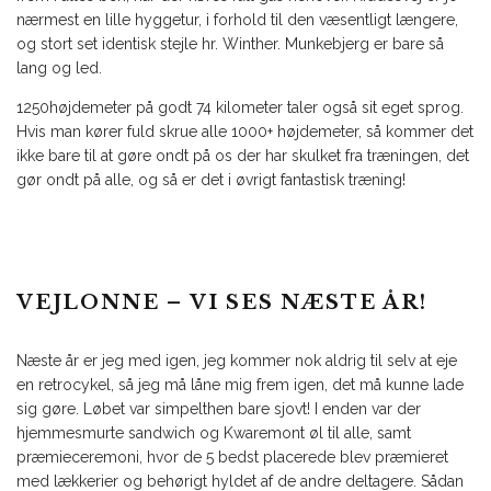
nærmest en lille hyggetur, i forhold til den væsentligt længere,
og stort set identisk stejle hr. Winther. Munkebjerg er bare så
lang og led.
1250højdemeter på godt 74 kilometer taler også sit eget sprog.
Hvis man kører fuld skrue alle 1000+ højdemeter, så kommer det
ikke bare til at gøre ondt på os der har skulket fra træningen, det
gør ondt på alle, og så er det i øvrigt fantastisk træning!
VEJLONNE – VI SES NÆSTE ÅR!
Næste år er jeg med igen, jeg kommer nok aldrig til selv at eje
en retrocykel, så jeg må låne mig frem igen, det må kunne lade
sig gøre. Løbet var simpelthen bare sjovt! I enden var der
hjemmesmurte sandwich og Kwaremont øl til alle, samt
præmieceremoni, hvor de 5 bedst placerede blev præmieret
med lækkerier og behørigt hyldet af de andre deltagere. Sådan