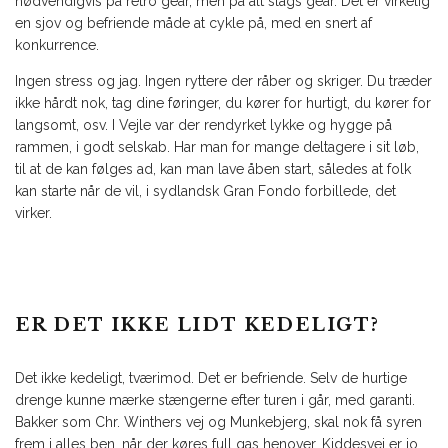
nødvendigvis på retro gear, men på alt slags gear. Det er virkelig
en sjov og befriende måde at cykle på, med en snert af
konkurrence.
Ingen stress og jag. Ingen ryttere der råber og skriger. Du træder
ikke hårdt nok, tag dine føringer, du kører for hurtigt, du kører for
langsomt, osv. I Vejle var der rendyrket lykke og hygge på
rammen, i godt selskab. Har man for mange deltagere i sit løb,
til at de kan følges ad, kan man lave åben start, således at folk
kan starte når de vil, i sydlandsk Gran Fondo forbillede, det
virker.
ER DET IKKE LIDT KEDELIGT?
Det ikke kedeligt, tværimod. Det er befriende. Selv de hurtige
drenge kunne mærke stængerne efter turen i går, med garanti.
Bakker som Chr. Winthers vej og Munkebjerg, skal nok få syren
frem i alles ben, når der køres full gas henover. Kiddesvej er jo