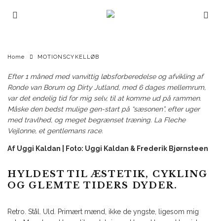
UGGI KALDAN
·
MOTIONSCYKELLØB
NYHEDER
·
APRIL 21, 2019
TURIST I RETROLAND – LA
FLECHE VEJLONNE 2019
Home
MOTIONSCYKELLØB
Efter 1 måned med vanvittig løbsforberedelse og afvikling af
Ronde van Borum
og
Dirty Jutland
, med 6 dages mellemrum,
var det endelig tid for mig selv, til at komme ud på rammen.
Måske den bedst mulige gen-start på “sæsonen”, efter uger
med travlhed, og meget begrænset træning. La Fleche
Vejlonne, et gentlemans race.
Af Uggi Kaldan | Foto: Uggi Kaldan & Frederik Bjørnsteen
HYLDEST TIL ÆSTETIK, CYKLING
OG GLEMTE TIDERS DYDER.
Retro. Stål. Uld. Primært mænd, ikke de yngste, ligesom mig