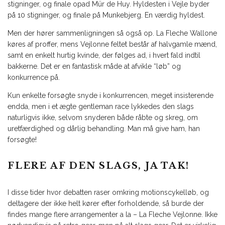
stigninger, og finale opad Mür de Huy. Hyldesten i Vejle byder
på 10 stigninger, og finale på Munkebjerg. En værdig hyldest.
Men der hører sammenligningen så også op. La Fleche Wallone
køres af proffer, mens Vejlonne feltet består af halvgamle mænd,
samt en enkelt hurtig kvinde, der følges ad, i hvert fald indtil
bakkerne. Det er en fantastisk måde at afvikle “løb” og
konkurrence på.
Kun enkelte forsøgte snyde i konkurrencen, meget insisterende
endda, men i et ægte gentleman race lykkedes den slags
naturligvis ikke, selvom snyderen både råbte og skreg, om
uretfærdighed og dårlig behandling. Man må give ham, han
forsøgte!
FLERE AF DEN SLAGS, JA TAK!
I disse tider hvor debatten raser omkring motionscykelløb, og
deltagere der ikke helt kører efter forholdende, så burde der
findes mange flere arrangementer a la – La Fleche Vejlonne. Ikke