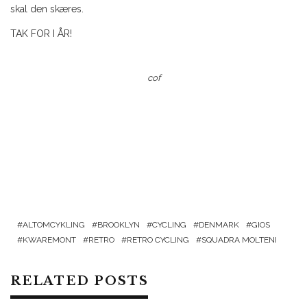
skal den skæres.
TAK FOR I ÅR!
cof
ALTOMCYKLING
BROOKLYN
CYCLING
DENMARK
GIOS
KWAREMONT
RETRO
RETRO CYCLING
SQUADRA MOLTENI
RELATED POSTS