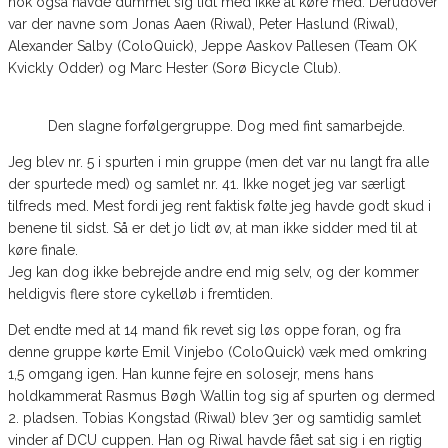
nok også havde dummet sig lidt med ikke at køre med. Derudover
var der navne som Jonas Aaen (Riwal), Peter Haslund (Riwal),
Alexander Salby (ColoQuick), Jeppe Aaskov Pallesen (Team OK
Kvickly Odder) og Marc Hester (Sorø Bicycle Club).
Den slagne forfølgergruppe. Dog med fint samarbejde.
Jeg blev nr. 5 i spurten i min gruppe (men det var nu langt fra alle
der spurtede med) og samlet nr. 41. Ikke noget jeg var særligt
tilfreds med. Mest fordi jeg rent faktisk følte jeg havde godt skud i
benene til sidst. Så er det jo lidt øv, at man ikke sidder med til at
køre finale.
Jeg kan dog ikke bebrejde andre end mig selv, og der kommer
heldigvis flere store cykelløb i fremtiden.
Det endte med at 14 mand fik revet sig løs oppe foran, og fra
denne gruppe kørte Emil Vinjebo (ColoQuick) væk med omkring
1,5 omgang igen. Han kunne fejre en solosejr, mens hans
holdkammerat Rasmus Bøgh Wallin tog sig af spurten og dermed
2. pladsen. Tobias Kongstad (Riwal) blev 3er og samtidig samlet
vinder af DCU cuppen. Han og Riwal havde fået sat sig i en rigtig