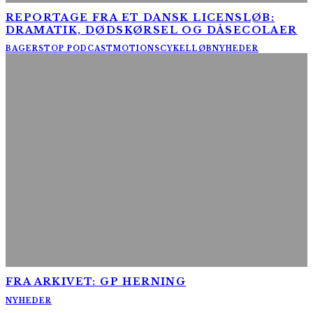
REPORTAGE FRA ET DANSK LICENSLØB:
DRAMATIK, DØDSKØRSEL OG DÅSECOLAER
BAGERSTOP PODCAST
MOTIONSCYKELLØB
NYHEDER
FRA ARKIVET: GP HERNING
NYHEDER
AltomCykling.dk 2025 | Tel.: +45 23 49 19 39