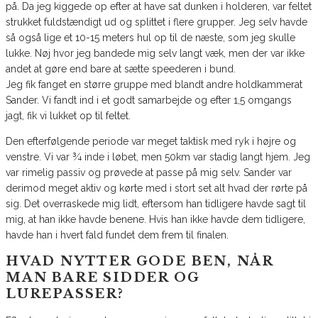
på. Da jeg kiggede op efter at have sat dunken i holderen, var feltet
strukket fuldstændigt ud og splittet i flere grupper. Jeg selv havde
så også lige et 10-15 meters hul op til de næste, som jeg skulle
lukke. Nøj hvor jeg bandede mig selv langt væk, men der var ikke
andet at gøre end bare at sætte speederen i bund.
Jeg fik fanget en større gruppe med blandt andre holdkammerat
Sander. Vi fandt ind i et godt samarbejde og efter 1,5 omgangs
jagt, fik vi lukket op til feltet.
Den efterfølgende periode var meget taktisk med ryk i højre og
venstre. Vi var ¾ inde i løbet, men 50km var stadig langt hjem. Jeg
var rimelig passiv og prøvede at passe på mig selv. Sander var
derimod meget aktiv og kørte med i stort set alt hvad der rørte på
sig. Det overraskede mig lidt, eftersom han tidligere havde sagt til
mig, at han ikke havde benene. Hvis han ikke havde dem tidligere,
havde han i hvert fald fundet dem frem til finalen.
HVAD NYTTER GODE BEN, NÅR
MAN BARE SIDDER OG
LUREPASSER?