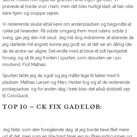
prøvede at holde snor i ham, men det blev hurtigt klart, at han ville
køre hjem og snuppe sejren.
Vi resterende skulle altså køre om andenpladsen og begyndte at
rykke på hinanden. På sidste omgang frem mod rutens sidste 2
sving, gav jeg den mit skud. Jeg må dog indrømme, at allerede da
jeg startede mit angreb kunne jeg godt se, at det var en dårlig ide,
da de andre var vågne. Det endte med at blive et lidt halvhjertet
forsøg, og så fik jeg fronten i spurten, som desuden var i piv
modvind. Flot Mathias.
Spurten tabte jeg da også og jeg måtte tage til takke med 6.
pladsen. Mathias Larsen og Marc Hester tog sig af de resterende
podiepladser, og for anden dag i træk blev det altså dobbelt sejr
til ColoQuick.
TOP 10 – CK FIX GADELØB:
Jeg følte, som den foregående dag, at jeg burde have fået mere
ud af det, men som en lille trøst fører jeg nu Øresundscuppen og