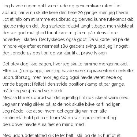
Jeg havde i ugen optil været ude og gennemkøre ruten. Lidt
absurd, når vi nu skulle køre den hele 20 gange, men jeg havde
lidt et håb om at ramme et udbrud og derved kunne rutekendskab
hjælpe mig en del. Jeg startede relativt langt tilbage, men vidste at
der var god mulighed for at køre mig frem på rutens store
hovedvej i starten. Det lykkedes også godt. Da vi kørte ind på de
mindre veje efter et nærmest 180 graders sving, sad jeg i noget
der lignede 15. position og var klar til at prøve lykken.
Det blev dog ikke dagen, hvor jeg skulle ramme morgenhukket.
Efter ca. 3 omgange, hvor jeg havde været repræsenteret i enkelte
udbrudforsøg, men hvor jeg dog også havde været nede og
vende bagerst i feltet i den stride positionskamp et par gange,
måtte jeg se 4 mand sejle væk.
Med så lille et udbrud var det egentlig fint nok ikke at være med.
Jeg var rimelig sikker på, at de nok skulle blive kørt ind igen.
Jeg nåede ikke at se, hvem det egentlig var, men alle
kontinentalhold på nær Team Waoo var repræsenteret og
derudover havde Aura fået en mand med.
Med udbruddet afsted gik feltet helt i stå, og de fik hurtigt et