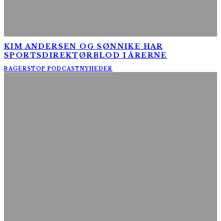
KIM ANDERSEN OG SØNNIKE HAR
SPORTSDIREKTØRBLOD I ÅRERNE
BAGERSTOP PODCAST
NYHEDER