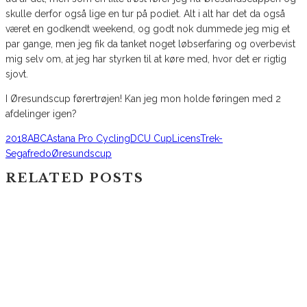
skulle derfor også lige en tur på podiet. Alt i alt har det da også
været en godkendt weekend, og godt nok dummede jeg mig et
par gange, men jeg fik da tanket noget løbserfaring og overbevist
mig selv om, at jeg har styrken til at køre med, hvor det er rigtig
sjovt.
I Øresundscup førertrøjen! Kan jeg mon holde føringen med 2
afdelinger igen?
2018
ABC
Astana Pro Cycling
DCU Cup
Licens
Trek-
Segafredo
Øresundscup
RELATED POSTS