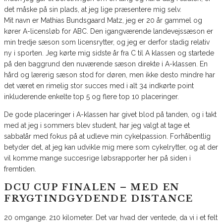
det måske på sin plads, at jeg lige præsentere mig selv.
Mit navn er Mathias Bundsgaard Matz, jeg er 20 år gammel og
kører A-licensløb for ABC. Den igangværende landevejssæson er
min tredje sæson som licensrytter, og jeg er derfor stadig relativ
ny i sporten. Jeg kørte mig sidste år fra C til A klassen og startede
på den baggrund den nuværende sæson direkte i A-klassen. En
hård og lærerig sæson stod for døren, men ikke desto mindre har
det været en rimelig stor succes med i alt 34 indkørte point
inkluderende enkelte top 5 og flere top 10 placeringer.
De gode placeringer i A-klassen har givet blod på tanden, og i takt
med at jeg i sommers blev student, har jeg valgt at tage et
sabbatår med fokus på at udleve min cykelpassion. Forhåbentlig
betyder det, at jeg kan udvikle mig mere som cykelrytter, og at der
vil komme mange succesrige løbsrapporter her på siden i
fremtiden.
DCU CUP FINALEN – MED EN
FRYGTINDGYDENDE DISTANCE
20 omgange. 210 kilometer. Det var hvad der ventede, da vi i et felt