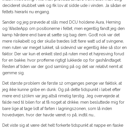
decideret skubbet væk og fik lov at sidde ude i vinden. Ja sådan er
feltets hierarki nu engang.
Sander og jeg prøvede at slås med DCU holdene Aura, Herning
og WasteApp om positionerne i feltet, men egentlig fandt jeg den
kamp hårdere end bare at sætte sig bag dem. Godt nok var det
mere risikabelt og der skulle trædes lidt flere watt ud af svingene,
men ruten var meget lukket, så sidevind var egentlig ikke så stor en
faktor. Der var kun et enkelt sted på ruten med et højresving forud
for en bakke, hvor profferne rigtigt lukkede op for gashåndtaget.
Resten af tiden var der god samling på og det var relativt nemt at
gemme sig.
Det største problem de første 12 omganges penge var faktisk, at
jeg ikke kunne gribe en dunk. Og på dette tidspunkt i løbet efter
mere end 120km var jeg altså rimelig tørstig. Jeg overvejede at
falde ned til bilen for at få noget at drikke, men besluttede mig for
bare lige at tage lidt af farten i lagningszonen, som lå inden
hovedvejen, hvor der havde været ro på, indtil nu…
Det viste sig at være det helt forkerte tidspunkt at nappe en flaske