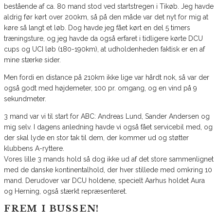
bestående af ca. 80 mand stod ved startstregen i Tikøb. Jeg havde
aldrig før kørt over 200km, så på den måde var det nyt for mig at
køre så langt et løb. Dog havde jeg fået kørt en del 5 timers
træningsture, og jeg havde da også erfaret i tidligere kørte DCU
cups og UCI løb (180-190km), at udholdenheden faktisk er en af
mine stærke sider.
Men fordi en distance på 210km ikke lige var hårdt nok, så var der
også godt med højdemeter, 100 pr. omgang, og en vind på 9
sekundmeter.
3 mand var vi til start for ABC: Andreas Lund, Sander Andersen og
mig selv. I dagens anledning havde vi også fået servicebil med, og
der skal lyde en stor tak til dem, der kommer ud og støtter
klubbens A-ryttere.
Vores lille 3 mands hold så dog ikke ud af det store sammenlignet
med de danske kontinentalhold, der hver stillede med omkring 10
mand. Derudover var DCU holdene, specielt Aarhus holdet Aura
og Herning, også stærkt repræsenteret.
FREM I BUSSEN!