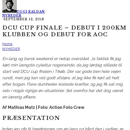
UGGI KALDAN
·
NYHEDER
·
SEPTEMBER 12, 2018
DCU CUP FINALE – DEBUT I 200KM
KLUBBEN OG DEBUT FOR AOC
Home
NYHEDER
En lang og barsk weekend er netop overstået. Ja faktisk fik jeg
kørt min længste cykeltur nogensinde, da jeg lørdag stillede til
start ved DCU cup finalen i Tikøb. Der var gode ben hele vejen
rundt, men jeg kan vist godt afsløre, at jeg ikke fik kørt alt helt
efter bogen. Flere dumheder kostede kræfter, og jeg fik sat mig
selv i nogle rigtige øv-situationer. Set ovenfra har det dog været
en lærerig affære.
Af Mathias Matz | Foto: Action Foto Crew
PRÆSENTATION
Inden jeg går til beretningen om en lang og hård dag i sadlen, er