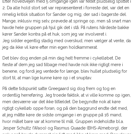
Efter hovedvejen med 5 omgange igen var feltet pludselig splittet i
2. Da alle hold stort set var repræsenteret i forreste del, var det en
rimelig kritisk situation for Sander og mig, der sad i bagerste del.
Mange, inklusiv mig selv, prøvede at springe op, men så snart man
havde hele gruppen på hjul gik det i stå. På rutens hårdeste bakke
kører Sander kontra på et huk, som jeg var involveret i.
Jeg sidder egentlig stadig med overskud, men vælger at vente, da
jeg da ikke vil køre efter min egen holdkammerat.
Det blev dog enden på min dag helt fremme i cykelløbet. De
fleste af dem jeg sad tilbage med havde nok ikke rigtigt mere i
benene, og fordi jeg ventede for længe, blev hullet pludselig for
stort til, at man lige kunne køre op i et snuptav.
På dette tidspunkt satte Greegaard sig dog frem og tog en
ordentlig herreføring. Jeg troede faktisk, at vi ville komme op igen,
men desværre var det ikke tilfældet. De begyndte nok at køre
rigtigt cykelløb oppe foran, og på den baggrund endte det med,
at jeg måtte køre de sidste omgange i en gruppe på 16 mand,
hvor målet bare var at komme til mål. Gruppen indeholdte bl.a.
Jesper Schultz (Waoo) og Rasmus Quaade (BHS-Almeborg), der