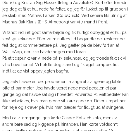
(Sorø) og Kristian Siig Hessel (Integra Advokater). Kort efter formår
jeg dog at få et hul nede fra feltet, og jeg får lukket op til gruppen i
selskab med Mathias Larsen (ColoQuick). Ved senere tilslutning af
Magnus Bak Klaris (BHS-Almeborg) var vi 7 mand i front.
Vi fandt ind i et godt samarbejde og fik hurtigt opbygget et hul på
små 30 sekunder. Efter 20 minutters tid begyndte det resterende
felt dog at komme tættere på. Jeg gætter på de blev ført an af
WasteApp, der ikke havde nogen med foran.
På et tidspunkt var vi nede på 13 sekunder, og jeg troede faktisk vi
ville blive hentet. Vi holdte dog stand og fik øget tempoet lidt,
indtil at de vist opgav jagten bagfra.
Jeg selv havde en del problemer i mange af svingene og tabte
ofte et par meter. Jeg havde været nede med pedalen et par
gange og det havde sat sig i hovedet. Powertap P1 wattpedaler kan
ikke anbefales, hvis man gerne vil køre gadeløb. De er simpelthen
for høje og skraver på, hvis man træder for tidligt ud af svingene.
Med ca. 4 omgange igen kørte Casper Folsach solo, mens vi
andre bare sad og kiggede på hinanden. Han kørte voldsomt
stærkt, hvilket nok også var grunden til at ingen gik efter. Vi