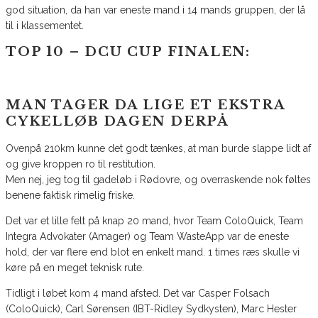
god situation, da han var eneste mand i 14 mands gruppen, der lå
til i klassementet.
TOP 10 – DCU CUP FINALEN:
MAN TAGER DA LIGE ET EKSTRA
CYKELLØB DAGEN DERPÅ
Ovenpå 210km kunne det godt tænkes, at man burde slappe lidt af
og give kroppen ro til restitution.
Men nej, jeg tog til gadeløb i Rødovre, og overraskende nok føltes
benene faktisk rimelig friske.
Det var et lille felt på knap 20 mand, hvor Team ColoQuick, Team
Integra Advokater (Amager) og Team WasteApp var de eneste
hold, der var flere end blot en enkelt mand. 1 times ræs skulle vi
køre på en meget teknisk rute.
Tidligt i løbet kom 4 mand afsted. Det var Casper Folsach
(ColoQuick), Carl Sørensen (IBT-Ridley Sydkysten), Marc Hester