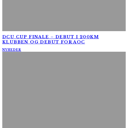
DCU CUP FINALE – DEBUT I 200KM
KLUBBEN OG DEBUT FOR AOC
NYHEDER