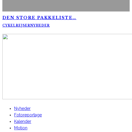
DEN STORE PAKKELISTE…
CYKELREJSER
NYHEDER
AltomCykling.dk 2025 | Tel.: +45 23 49 19 39
Nyheder
Fotoreportage
Kalender
Motion