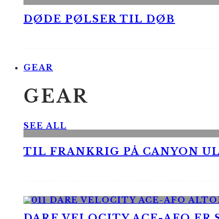
DØDE PØLSER TIL DØB
GEAR
GEAR
SEE ALL
TIL FRANKRIG PÅ CANYON UL
DARE VELOCITY ACE-AFO ER