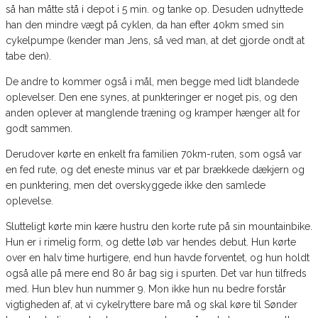
så han måtte stå i depot i 5 min. og tanke op. Desuden udnyttede
han den mindre vægt på cyklen, da han efter 40km smed sin
cykelpumpe (kender man Jens, så ved man, at det gjorde ondt at
tabe den).
De andre to kommer også i mål, men begge med lidt blandede
oplevelser. Den ene synes, at punkteringer er noget pis, og den
anden oplever at manglende træning og kramper hænger alt for
godt sammen.
Derudover kørte en enkelt fra familien 70km-ruten, som også var
en fed rute, og det eneste minus var et par brækkede dækjern og
en punktering, men det overskyggede ikke den samlede
oplevelse.
Slutteligt kørte min kære hustru den korte rute på sin mountainbike.
Hun er i rimelig form, og dette løb var hendes debut. Hun kørte
over en halv time hurtigere, end hun havde forventet, og hun holdt
også alle på mere end 80 år bag sig i spurten. Det var hun tilfreds
med. Hun blev hun nummer 9. Mon ikke hun nu bedre forstår
vigtigheden af, at vi cykelryttere bare må og skal køre til Sønder