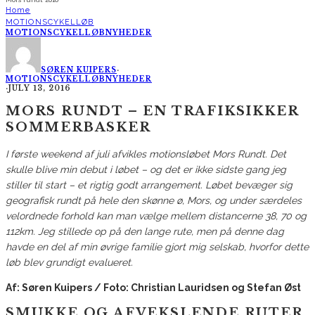
Home
MOTIONSCYKELLØB
MOTIONSCYKELLØB
NYHEDER
SØREN KUIPERS
·
MOTIONSCYKELLØB
NYHEDER
·
JULY 13, 2016
MORS RUNDT – EN TRAFIKSIKKER
SOMMERBASKER
I første weekend af juli afvikles motionsløbet Mors Rundt. Det
skulle blive min debut i løbet – og det er ikke sidste gang jeg
stiller til start – et rigtig godt arrangement.
Løbet bevæger sig
geografisk rundt på hele den skønne ø, Mors, og under særdeles
velordnede forhold kan man vælge mellem distancerne 38, 70 og
112km. Jeg stillede op på den lange rute, men på denne dag
havde en del af min øvrige familie gjort mig selskab, hvorfor dette
løb blev grundigt evalueret.
Af: Søren Kuipers / Foto: Christian Lauridsen og Stefan Øst
SMUKKE OG AFVEKSLENDE RUTER