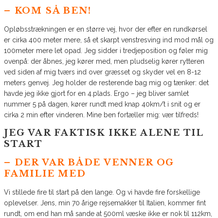
– KOM SÅ BEN!
Opløbsstrækningen er en større vej, hvor der efter en rundkørsel
er cirka 400 meter mere, så et skarpt venstresving ind mod mål og
100meter mere let opad. Jeg sidder i tredjeposition og føler mig
ovenpå: der åbnes, jeg kører med, men pludselig kører rytteren
ved siden af mig tværs ind over græsset og skyder vel en 8-12
meters genvej. Jeg holder de resterende bag mig og tænker: det
havde jeg ikke gjort for en 4.plads. Ergo – jeg bliver samlet
nummer 5 på dagen, kører rundt med knap 40km/t i snit og er
cirka 2 min efter vinderen. Mine ben fortæller mig: vær tilfreds!
JEG VAR FAKTISK IKKE ALENE TIL
START
– DER VAR BÅDE VENNER OG
FAMILIE MED
Vi stillede fire til start på den lange. Og vi havde fire forskellige
oplevelser. Jens, min 70 årige rejsemakker til Italien, kommer fint
rundt, om end han må sande at 500ml væske ikke er nok til 112km,