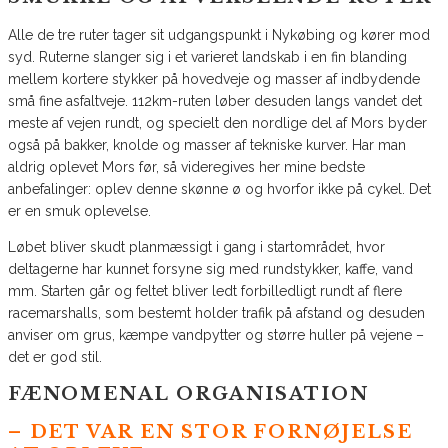
Alle de tre ruter tager sit udgangspunkt i Nykøbing og kører mod
syd. Ruterne slanger sig i et varieret landskab i en fin blanding
mellem kortere stykker på hovedveje og masser af indbydende
små fine asfaltveje. 112km-ruten løber desuden langs vandet det
meste af vejen rundt, og specielt den nordlige del af Mors byder
også på bakker, knolde og masser af tekniske kurver. Har man
aldrig oplevet Mors før, så videregives her mine bedste
anbefalinger: oplev denne skønne ø og hvorfor ikke på cykel. Det
er en smuk oplevelse.
Løbet bliver skudt planmæssigt i gang i startområdet, hvor
deltagerne har kunnet forsyne sig med rundstykker, kaffe, vand
mm. Starten går og feltet bliver ledt forbilledligt rundt af flere
racemarshalls, som bestemt holder trafik på afstand og desuden
anviser om grus, kæmpe vandpytter og større huller på vejene –
det er god stil.
FÆNOMENAL ORGANISATION
– DET VAR EN STOR FORNØJELSE