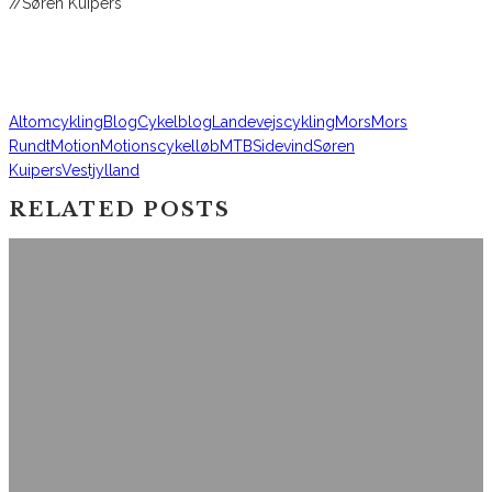
//Søren Kuipers
Altomcykling
Blog
Cykelblog
Landevejscykling
Mors
Mors
Rundt
Motion
Motionscykelløb
MTB
Sidevind
Søren
Kuipers
Vestjylland
RELATED POSTS