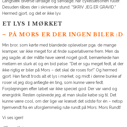
Langtvæk diverse lørdage og søndage, når cykelsæsonen ruller.
Desuden råbes der i skrivende stund: ”SKRIV JEG ER GRAVID.”
Hermed gjort, og det er ikke lyv.
ET LYS I MØRKET
– PÅ MORS ER DER INGEN BILER :D
Min bror, som kørte med blandede oplevelser pga. de mange
kramper, var ikke meget for at finde superlativerne frem. Men da
jeg sagde, at der måtte have været noget godt, bemærkede han
mellem en slurk øl og en bid pølse: ”Det er sgu meget fedt, at der
ikke rigtig er biler på Mors – det skal de roses for!” Og hermed
gjort. Han fandt trods alt et lys i mørket, og midt i denne bunke af
roser vil jeg dog anfægte én ting, som kunne være fedt.
Forplejningen efter løbet var ikke speciel god. Der var vand og
energidrik. Resten oplevede jeg, at man skulle købe sig til. Det
kunne være cool, om der lige var kræset det sidste for én – netop
hjemvendt fra en uforglemmelig rute rundt på Mors: Mors Rundt!
Vi ses igen!