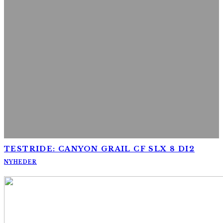
TESTRIDE: CANYON GRAIL CF SLX 8 DI2
NYHEDER
AltomCykling.dk 2025 | Tel.: +45 23 49 19 39