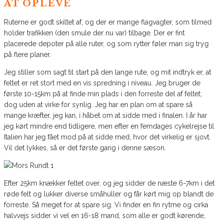
AT OPLEVE
Ruterne er godt skiltet af, og der er mange flagvagter, som tilmed
holder trafikken (den smule der nu var) tilbage. Der er fint
placerede depoter på alle ruter, og som rytter føler man sig tryg
på flere planer.
Jeg stiller som sagt til start på den lange rute, og mit indtryk er, at
feltet er ret stort med en vis spredning i niveau. Jeg bruger de
første 10-15km på at finde min plads i den forreste del af feltet;
dog uden at virke for synlig. Jeg har en plan om at spare så
mange kræfter, jeg kan, i håbet om at sidde med i finalen. I år har
jeg kørt mindre end tidligere, men efter en femdages cykelrejse til
Italien har jeg fået mod på at sidde med, hvor det virkelig er sjovt.
Vil det lykkes, så er det første gang i denne sæson.
Efter 25km knækker feltet over, og jeg sidder de næste 6-7km i det
røde felt og lukker diverse småhuller og får kørt mig op blandt de
forreste. Så meget for at spare sig. Vi finder en fin rytme og cirka
halvvejs sidder vi vel en 16-18 mand, som alle er godt kørende,