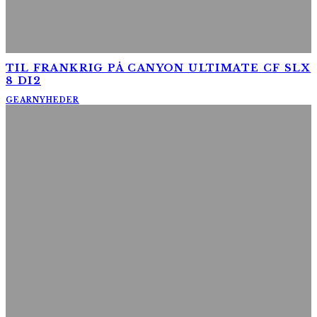
TIL FRANKRIG PÅ CANYON ULTIMATE CF SLX
8 DI2
GEAR
NYHEDER