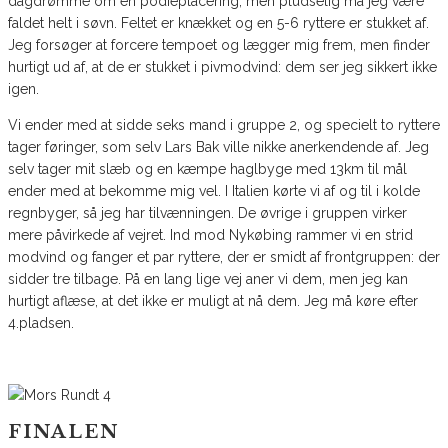
dagdrømme om en podieplacering, men pludselig må jeg være
faldet helt i søvn. Feltet er knækket og en 5-6 ryttere er stukket af.
Jeg forsøger at forcere tempoet og lægger mig frem, men finder
hurtigt ud af, at de er stukket i pivmodvind: dem ser jeg sikkert ikke
igen.
Vi ender med at sidde seks mand i gruppe 2, og specielt to ryttere
tager føringer, som selv Lars Bak ville nikke anerkendende af. Jeg
selv tager mit slæb og en kæmpe haglbyge med 13km til mål
ender med at bekomme mig vel. I Italien kørte vi af og til i kolde
regnbyger, så jeg har tilvænningen. De øvrige i gruppen virker
mere påvirkede af vejret. Ind mod Nykøbing rammer vi en strid
modvind og fanger et par ryttere, der er smidt af frontgruppen: der
sidder tre tilbage. På en lang lige vej aner vi dem, men jeg kan
hurtigt aflæse, at det ikke er muligt at nå dem. Jeg må køre efter
4.pladsen.
FINALEN