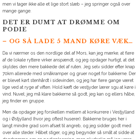
men vi tager ikke alle et lige stort slæb – jeg springer også over
mange gange.
DET ER DUMT AT DRØMME OM
PODIE
– OG SÅ LADE 5 MAND KØRE VÆK…
Da vi nærmer os den nordlige del af Mors, kan jeg mærke, at flere
af de lokale ryttere virker anspændt, og jeg opdager hurtigt, at det
skyldes den mere bakkede del af ruten. Jeg selv sidder efter knap
70km allerede med småkramper og gruer noget for bakkerne. Der
er blevet kørt stenhårdt i sidevinden, og jeg har flere gange været
lige ved at ryge af viften. Hold kæft de vestjyder lærer sgu at køre i
vind. Nuvel; jeg må klare bakkerne så godt, jeg kan og ellers håbe,
jeg finder en gruppe.
Men da opdager jeg forskellen mellem at konkurrere i Vestjylland
og i Østjylland (hvor jeg oftest huserer). Bakkerne bruges her i
langt mindre grad som afsæt til angreb, og jeg sidder godt med
over alle steder. Håbet stiger, og jeg begynder så småt at sidde at