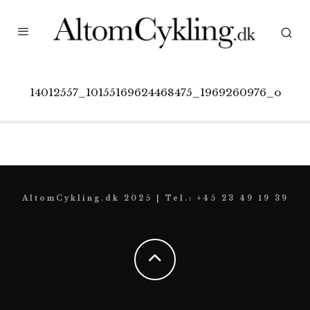
14012557_10155169624468475_1969260976_o
AltomCykling.dk 2025 | Tel.: +45 23 49 19 39