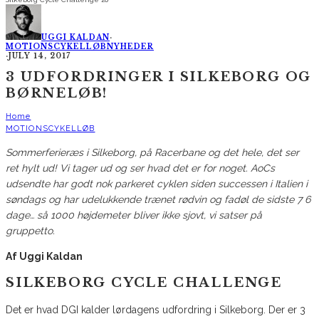
UGGI KALDAN
·
MOTIONSCYKELLØB
NYHEDER
·
JULY 14, 2017
3 UDFORDRINGER I SILKEBORG OG
BØRNELØB!
Home
MOTIONSCYKELLØB
Sommerferieræs i Silkeborg, på Racerbane og det hele, det ser
ret hylt ud! Vi tager ud og ser hvad det er for noget. AoCs
udsendte har godt nok parkeret cyklen siden successen i Italien i
søndags og har udelukkende trænet rødvin og fadøl de sidste 7 6
dage… så 1000 højdemeter bliver ikke sjovt, vi satser på
gruppetto.
Af Uggi Kaldan
SILKEBORG CYCLE CHALLENGE
Det er hvad DGI kalder lørdagens udfordring i Silkeborg. Der er 3