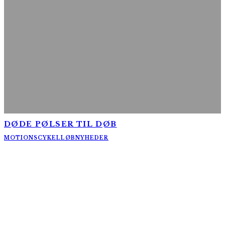
DØDE PØLSER TIL DØB
MOTIONSCYKELLØB
NYHEDER