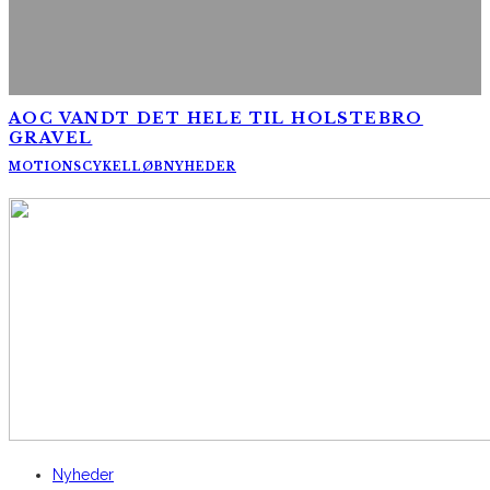
AOC VANDT DET HELE TIL HOLSTEBRO
GRAVEL
MOTIONSCYKELLØB
NYHEDER
AltomCykling.dk 2025 | Tel.: +45 23 49 19 39
Nyheder