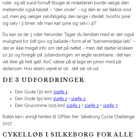
ruter, og alt sund fornuft tilsiger at redaktøren burde vælge den
mellemste også kaldet – “den onde” – og den er ser faktisk ond
ud, men jeg vælger selvfølgelig den lange i stedet, hvorfor pine
sig selv i 3 timer, når man kan pine sig selv i 4!?
Du kan se de 3 ruter herunder. Tager du familien med er der også
mulighed for lidt sjov og ballade i form af et “børnemedalje løb” –
der er ikke meget info om det på nettet – men det starter klokken
10:30 og foregår på Jyllandsringen, en ægte racerbane… det kan
vel ikke gå helt galt. AoC satser på at tage en junior med på
distancen. Hvis ellers vejret er ok… det ser ok ud.
DE 3 UDFORDRINGER
Den Gode (30 km)
sløjfe 1
Den Onde (90 km)
sløjfe 1
+
sløjfe 2
Den Grusomme (105 km)
sløjfe 1
+
sløjfe 2
+
sløjfe 3
Ruten kan i øvrigt hentes til GPSen her: Silkeborg Cycle Challenge
2017
CYKELLØB I SILKEBORG FOR ALLE