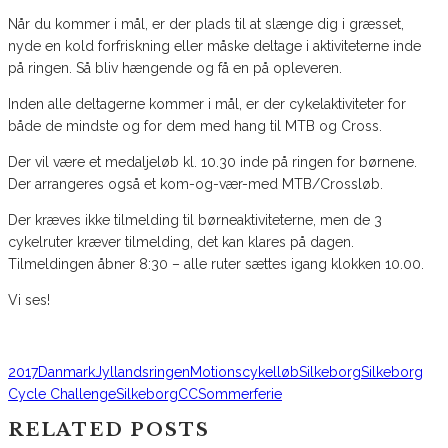
Når du kommer i mål, er der plads til at slænge dig i græsset,
nyde en kold forfriskning eller måske deltage i aktiviteterne inde
på ringen. Så bliv hængende og få en på opleveren.
Inden alle deltagerne kommer i mål, er der cykelaktiviteter for
både de mindste og for dem med hang til MTB og Cross.
Der vil være et medaljeløb kl. 10.30 inde på ringen for børnene.
Der arrangeres også et kom-og-vær-med MTB/Crossløb.
Der kræves ikke tilmelding til børneaktiviteterne, men de 3
cykelruter kræver tilmelding, det kan klares på dagen.
Tilmeldingen åbner 8:30 – alle ruter sættes igang klokken 10.00.
Vi ses!
2017
Danmark
Jyllandsringen
Motionscykelløb
Silkeborg
Silkeborg
Cycle Challenge
SilkeborgCC
Sommerferie
RELATED POSTS