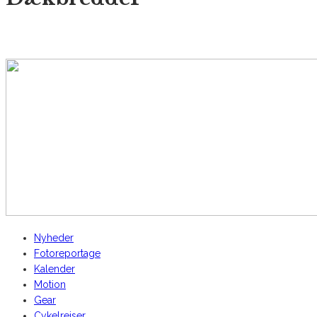
AltomCykling.dk 2025 | Tel.: +45 23 49 19 39
Nyheder
Fotoreportage
Kalender
Motion
Gear
Cykelrejser