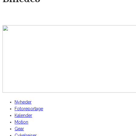
AltomCykling.dk 2025 | Tel.: +45 23 49 19 39
Nyheder
Fotoreportage
Kalender
Motion
Gear
Cykelrejser