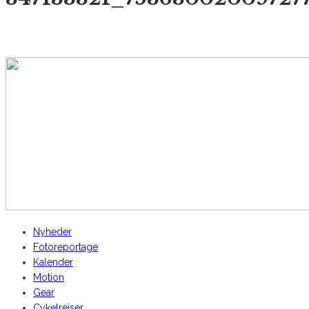
AltomCykling.dk 2025 | Tel.: +45 23 49 19 39
Nyheder
Fotoreportage
Kalender
Motion
Gear
Cykelrejser