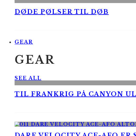
DØDE PØLSER TIL DØB
GEAR
GEAR
SEE ALL
TIL FRANKRIG PÅ CANYON UL
DARE VELOCITY ACE-AFO ER