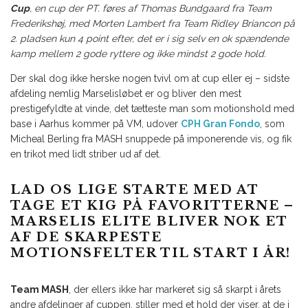
Cup
, en cup der PT. føres af Thomas Bundgaard fra Team
Frederikshøj, med Morten Lambert fra Team Ridley Briancon på
2. pladsen kun 4 point efter, det er i sig selv en ok spændende
kamp mellem 2 gode ryttere og ikke mindst 2 gode hold.
Der skal dog ikke herske nogen tvivl om at cup eller ej – sidste
afdeling nemlig Marselisløbet er og bliver den mest
prestigefyldte at vinde, det tætteste man som motionshold med
base i Aarhus kommer på VM, udover
CPH Gran Fondo
, som
Micheal Berling fra MASH snuppede på imponerende vis, og fik
en trikot med lidt striber ud af det.
LAD OS LIGE STARTE MED AT
TAGE ET KIG PÅ FAVORITTERNE –
MARSELIS ELITE BLIVER NOK ET
AF DE SKARPESTE
MOTIONSFELTER TIL START I ÅR!
Team MASH
, der ellers ikke har markeret sig så skarpt i årets
andre afdelinger af cuppen, stiller med et hold der viser, at de i