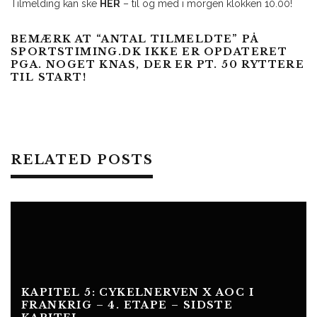
Tilmelding kan ske
HER
– til og med i morgen klokken 10.00!
BEMÆRK AT “
ANTAL TILMELDTE
” PÅ
SPORTSTIMING.DK IKKE ER OPDATERET
PGA. NOGET KNAS, DER ER PT. 50 RYTTERE
TIL START!
RELATED POSTS
KAPITEL 5: CYKELNERVEN X AOC I
FRANKRIG – 4. ETAPE – SIDSTE