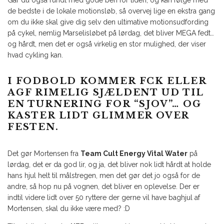
Går du også rundt med gode ben for tiden, og kan følge med
de bedste i de lokale motionsløb, så overvej lige en ekstra gang
om du ikke skal give dig selv den ultimative motionsudfording
på cykel, nemlig Marselisløbet på lørdag, det bliver MEGA fedt…
og hårdt, men det er også virkelig en stor mulighed, der viser
hvad cykling kan.
I FODBOLD KOMMER FCK ELLER
AGF RIMELIG SJÆLDENT UD TIL
EN TURNERING FOR “SJOV”… OG
KASTER LIDT GLIMMER OVER
FESTEN.
Det gør Mortensen fra
Team Cult Energy Vital Water
på
lørdag, det er da god lir, og ja, det bliver nok lidt hårdt at holde
hans hjul helt til målstregen, men det gør det jo også for de
andre, så hop nu på vognen, det bliver en oplevelse. Der er
indtil videre lidt over 50 ryttere der gerne vil have baghjul af
Mortensen, skal du ikke være med? :D