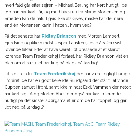
hvert fald går efter sejren – Michael Berling har kørt hurtigt i de
løb han har kørt i år, og med back up fra Martin Mortensen og
Smeden kan de naturligvis ikke afskrives, måske har de mere
end én Mortensen kanin i hatten… hvem ved?.
På det seneste har
Ridley Briancon
med Morten Lambert,
Fjordside og ikke mindst Jesper Lausten (sidste års 2er) vist
lovende takter. Efter at have været lidt pressede af et skarpt
kørende Team Frederikshøj i foråret, har Ridley Briancon vist en
plan om at sætte et par ting på plads på lørdag!
Til sidst er der
Team Frederikshøj
der har været rigtigt hurtige
i foråret, de har en godt kørende Bundgaard der står til at vinde
Cuppen samlet i front, samt ikke mindst Eskil Vammen der netop
har kørt sig i A og Morten Abel, der også har kør irriterende
hurtigt på det sidste, spørgsmålet er om de har toppet, og går
lidt ned på lørdag…?