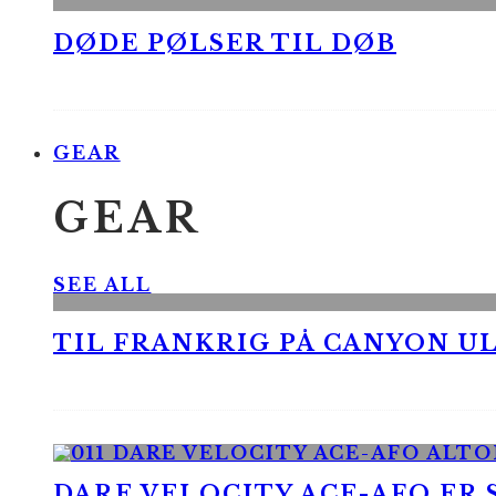
DØDE PØLSER TIL DØB
GEAR
GEAR
SEE ALL
TIL FRANKRIG PÅ CANYON UL
DARE VELOCITY ACE-AFO ER