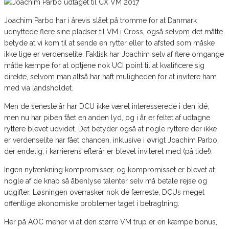
Joachim Parbo har i årevis slået på tromme for at Danmark
udnyttede flere sine pladser til VM i Cross, også selvom det måtte
betyde at vi kom til at sende en rytter eller to afsted som måske
ikke lige er verdenselite. Faktisk har Joachim selv af flere omgange
måtte kæmpe for at optjene nok UCI point til at kvalificere sig
direkte, selvom man altså har haft muligheden for at invitere ham
med via landsholdet.
Men de seneste år har DCU ikke været interesserede i den idé,
men nu har piben fået en anden lyd, og i år er feltet af udtagne
ryttere blevet udvidet. Det betyder også at nogle ryttere der ikke
er verdenselite har fået chancen, inklusive i øvrigt Joachim Parbo,
der endelig, i karrierens efterår er blevet inviteret med (på tide!).
Ingen nytænkning kompromisser, og kompromisset er blevet at
nogle af de knap så åbenlyse talenter selv må betale rejse og
udgifter. Løsningen overrasker nok de færreste, DCUs meget
offentlige økonomiske problemer taget i betragtning.
Her på AOC mener vi at den større VM trup er en kæmpe bonus,