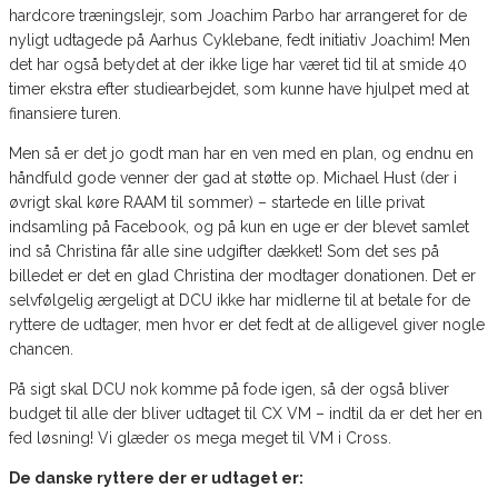
hardcore træningslejr, som Joachim Parbo har arrangeret for de
nyligt udtagede på Aarhus Cyklebane, fedt initiativ Joachim! Men
det har også betydet at der ikke lige har været tid til at smide 40
timer ekstra efter studiearbejdet, som kunne have hjulpet med at
finansiere turen.
Men så er det jo godt man har en ven med en plan, og endnu en
håndfuld gode venner der gad at støtte op. Michael Hust (der i
øvrigt skal køre RAAM til sommer) – startede en lille privat
indsamling på Facebook, og på kun en uge er der blevet samlet
ind så Christina får alle sine udgifter dækket! Som det ses på
billedet er det en glad Christina der modtager donationen. Det er
selvfølgelig ærgeligt at DCU ikke har midlerne til at betale for de
ryttere de udtager, men hvor er det fedt at de alligevel giver nogle
chancen.
På sigt skal DCU nok komme på fode igen, så der også bliver
budget til alle der bliver udtaget til CX VM – indtil da er det her en
fed løsning! Vi glæder os mega meget til VM i Cross.
De danske ryttere der er udtaget er: