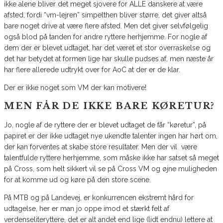
ikke alene bliver det meget sjovere for ALLE danskere at være
afsted, fordi “vm-lejren” simpelthen bliver større, det giver altså
bare noget drive at være flere afsted. Men det giver selvfølgelig
også blod på tanden for andre ryttere herhjemme. For nogle af
dem der er blevet udtaget, har det været et stor overraskelse og
det har betydet at formen lige har skulle pudses af, men næste år
har flere allerede udtrykt over for AoC at der er de klar.
Der er ikke noget som VM der kan motivere!
MEN FÅR DE IKKE BARE KØRETUR?
Jo, nogle af de ryttere der er blevet udtaget de får “køretur”, på
papiret er der ikke udtaget nye ukendte talenter ingen har hørt om,
der kan forventes at skabe store resultater. Men der vil være
talentfulde ryttere herhjemme, som måske ikke har satset så meget
på Cross, som helt sikkert vil se på Cross VM og øjne muligheden
for at komme ud og køre på den store scene.
På MTB og på Landevej, er konkurrencen ekstremt hård for
udtagelse, her er man jo oppe imod et stærkt felt af
verdenseliteryttere, det er alt andet end lige (lidt endnu) lettere at