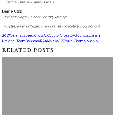
* Kristina Thrane – Aarhus MTB
Dame U23:
* Malene Degn – Ghost Factory Racing
* – rytteren er udtaget, men skal selv betale tur og ophold.
2017
Ceramicspeed
Cross
CX
Cyclo Cross
Cyclocross
Danish
National Team
Danmark
RAAM
VM
WC
World Championship
RELATED POSTS