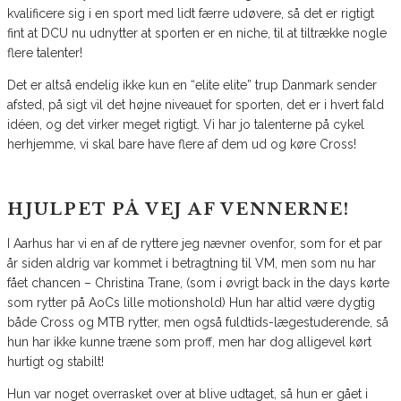
kvalificere sig i en sport med lidt færre udøvere, så det er rigtigt
fint at DCU nu udnytter at sporten er en niche, til at tiltrække nogle
flere talenter!
Det er altså endelig ikke kun en “elite elite” trup Danmark sender
afsted, på sigt vil det højne niveauet for sporten, det er i hvert fald
idéen, og det virker meget rigtigt. Vi har jo talenterne på cykel
herhjemme, vi skal bare have flere af dem ud og køre Cross!
HJULPET PÅ VEJ AF VENNERNE!
I Aarhus har vi en af de ryttere jeg nævner ovenfor, som for et par
år siden aldrig var kommet i betragtning til VM, men som nu har
fået chancen – Christina Trane, (som i øvrigt back in the days kørte
som rytter på AoCs lille motionshold) Hun har altid være dygtig
både Cross og MTB rytter, men også fuldtids-lægestuderende, så
hun har ikke kunne træne som proff, men har dog alligevel kørt
hurtigt og stabilt!
Hun var noget overrasket over at blive udtaget, så hun er gået i