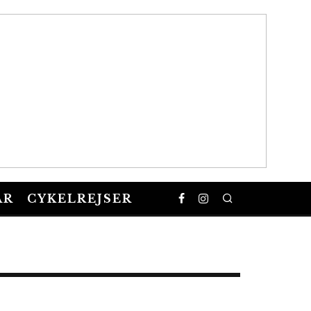
AR
CYKELREJSER