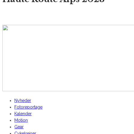
AltomCykling.dk 2025 | Tel.: +45 23 49 19 39
Nyheder
Fotoreportage
Kalender
Motion
Gear
Cykelrejser