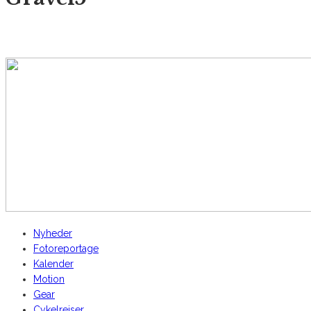
AltomCykling.dk 2025 | Tel.: +45 23 49 19 39
Nyheder
Fotoreportage
Kalender
Motion
Gear
Cykelrejser