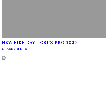
NEW BIKE DAY – CRUX PRO 2024
GEAR
NYHEDER
AltomCykling.dk 2025 | Tel.: +45 23 49 19 39