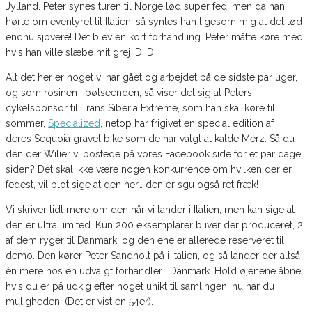
Jylland. Peter synes turen til Norge lød super fed, men da han
hørte om eventyret til Italien, så syntes han ligesom mig at det lød
endnu sjovere! Det blev en kort forhandling. Peter måtte køre med,
hvis han ville slæbe mit grej :D :D
Alt det her er noget vi har gået og arbejdet på de sidste par uger,
og som rosinen i pølseenden, så viser det sig at Peters
cykelsponsor til Trans Siberia Extreme, som han skal køre til
sommer,
Specialized
, netop har frigivet en special edition af
deres Sequoia gravel bike som de har valgt at kalde Merz. Så du
den der Wilier vi postede på vores Facebook side for et par dage
siden? Det skal ikke være nogen konkurrence om hvilken der er
fedest, vil blot sige at den her… den er sgu også ret fræk!
Vi skriver lidt mere om den når vi lander i Italien, men kan sige at
den er ultra limited. Kun 200 eksemplarer bliver der produceret, 2
af dem ryger til Danmark, og den ene er allerede reserveret til
demo. Den kører Peter Sandholt på i Italien, og så lander der altså
én mere hos en udvalgt forhandler i Danmark. Hold øjenene åbne
hvis du er på udkig efter noget unikt til samlingen, nu har du
muligheden. (Det er vist en 54er).