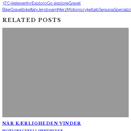
3T
Cykeleventyr
Exploro
Go explore
Gravel
Bike
Gravelbike
Italy
Jeroboam
Merz
Motionscykelløb
Sequioa
Speciali
RELATED POSTS
NÅR KÆRLIGHEDEN VINDER