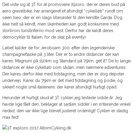
Det viste sig at 3T for at promovere Xploro, der er deres bud på
aero gravelbike, har arrangeret et afsindigt “cykelløb” rundt om
søen Iseo, der er en slags lillesøster til den kendte Garda. Dog
ikke helt så kendt, men skønheden kan godt konkurrere med
storbrors turistinferno mod vest. Derfor har de kaldt deres
democykler til Italien, for de skal på eventyr.
Løbet kalder de for Jeroboam 300, efter den legendariske
champagneflaske på 3 liter. Der er to andre distancer der kan
køres; Magnum på 150km og Standard på 75km, get it? De to lange
distancer er ikke cykelløb som sådan, men nærmere adventures.
Der køres derfor ikke med tidstagning, men der er dog depoter
undervejs. Kører du 75km er det med tidstagning og podie, og
sikkert nogle små italienere, der kører afsindigt hurtigt opad.
Herunder et hurtigt skud af 3T cyklen jeg testede sidste år. Jeg
havde lige fået den, beklager at sadlen sidder i en irriterende vinkel
nedad, den var ikke lige blevet justeret ordenligt! Cyklen er stadig
max fed!