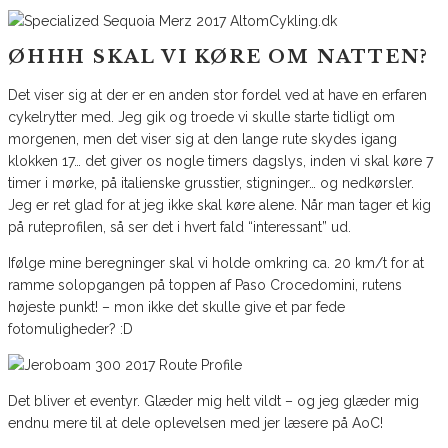
ØHHH SKAL VI KØRE OM NATTEN?
Det viser sig at der er en anden stor fordel ved at have en erfaren
cykelrytter med. Jeg gik og troede vi skulle starte tidligt om
morgenen, men det viser sig at den lange rute skydes igang
klokken 17… det giver os nogle timers dagslys, inden vi skal køre 7
timer i mørke, på italienske grusstier, stigninger… og nedkørsler.
Jeg er ret glad for at jeg ikke skal køre alene. Når man tager et kig
på ruteprofilen, så ser det i hvert fald “interessant” ud.
Ifølge mine beregninger skal vi holde omkring ca. 20 km/t for at
ramme solopgangen på toppen af Paso Crocedomini, rutens
højeste punkt! – mon ikke det skulle give et par fede
fotomuligheder? :D
Det bliver et eventyr. Glæder mig helt vildt – og jeg glæder mig
endnu mere til at dele oplevelsen med jer læsere på AoC!