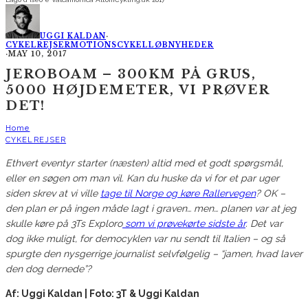
UGGI KALDAN
·
CYKELREJSER
MOTIONSCYKELLØB
NYHEDER
·
MAY 10, 2017
JEROBOAM – 300KM PÅ GRUS,
5000 HØJDEMETER, VI PRØVER
DET!
Home
CYKELREJSER
Ethvert eventyr starter (næsten) altid med et godt spørgsmål,
eller en søgen om man vil. Kan du huske da vi for et par uger
siden skrev at vi ville
tage til Norge og køre Rallervegen
? OK –
den plan er på ingen måde lagt i graven… men… planen var at jeg
skulle køre på 3Ts Exploro
som vi prøvekørte sidste år
. Det var
dog ikke muligt, for democyklen var nu sendt til Italien – og så
spurgte den nysgerrige journalist selvfølgelig – “jamen, hvad laver
den dog dernede”?
Af: Uggi Kaldan | Foto: 3T & Uggi Kaldan