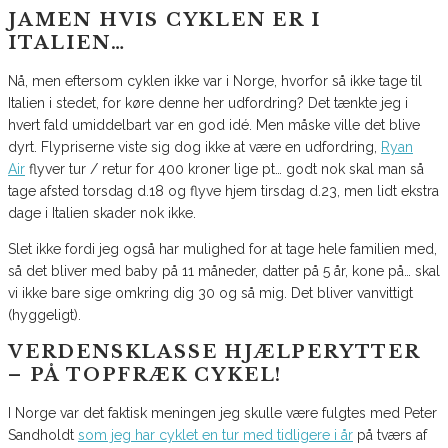
JAMEN HVIS CYKLEN ER I
ITALIEN…
Nå, men eftersom cyklen ikke var i Norge, hvorfor så ikke tage til
Italien i stedet, for køre denne her udfordring? Det tænkte jeg i
hvert fald umiddelbart var en god idé. Men måske ville det blive
dyrt. Flypriserne viste sig dog ikke at være en udfordring,
Ryan
Air
flyver tur / retur for 400 kroner lige pt… godt nok skal man så
tage afsted torsdag d.18 og flyve hjem tirsdag d.23, men lidt ekstra
dage i Italien skader nok ikke.
Slet ikke fordi jeg også har mulighed for at tage hele familien med,
så det bliver med baby på 11 måneder, datter på 5 år, kone på… skal
vi ikke bare sige omkring dig 30 og så mig. Det bliver vanvittigt
(hyggeligt).
VERDENSKLASSE HJÆLPERYTTER
– PÅ TOPFRÆK CYKEL!
I Norge var det faktisk meningen jeg skulle være fulgtes med Peter
Sandholdt
som jeg har cyklet en tur med tidligere i år
på tværs af