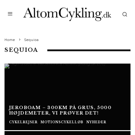
Home
Sequioa
SEQUIOA
JEROBOAM – 300KM PÅ GRUS, 5000
HØJDEMETER, VI PRØVER DET!
CYKELREJSER
MOTIONSCYKELLØB
NYHEDER