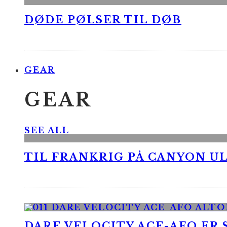
DØDE PØLSER TIL DØB
GEAR
GEAR
SEE ALL
TIL FRANKRIG PÅ CANYON UL
DARE VELOCITY ACE-AFO ER