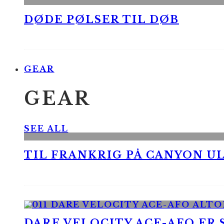
DØDE PØLSER TIL DØB
GEAR
GEAR
SEE ALL
TIL FRANKRIG PÅ CANYON UL
DARE VELOCITY ACE-AFO ER