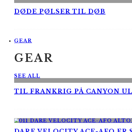
DØDE PØLSER TIL DØB
GEAR
GEAR
SEE ALL
TIL FRANKRIG PÅ CANYON UL
DARE VELOCITY ACE-AFO ER