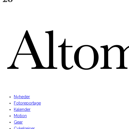
AltomCykling.dk 2025 | Tel.: +45 23 49 19 39
Nyheder
Fotoreportage
Kalender
Motion
Gear
Cykelrejser